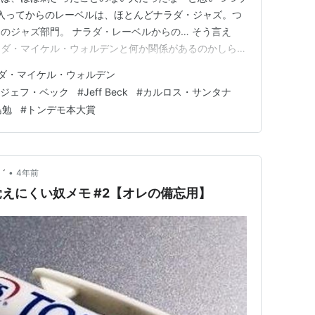
に入ってからのレーベルは、ほとんどナラダ・ジャズ。つ
のジャズ部門。 ナラダ・レーベルからの… そう言え
ラダ・マイケル・ウォルデンと何か関係があるのかしら
ら、全然関係ないみたい。 因みに、このナラダ・レー
ダ・マイケル・ウォルデン
ーキー。つまり、ウィスコンシン州！ ウィスコンシー
ジェフ・ベック
#
Jeff Beck
#
カルロス・サンタナ
、それはともかく、今でこ…
島勉
#
トンデモ本大賞
•
゛
4年前
えにくい奴メモ #2【オレの備忘用】