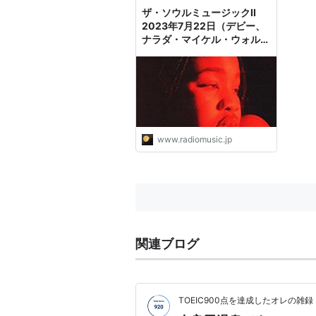
ザ・ソウルミュージックII
2023年7月22日（デビー、
ナラダ・マイケル・ウォルデ
ン、アル・ジャロウ、ベテ
ィ・ライト、ヤング・ラスカ
ルズ） - ラジオと音楽
www.radiomusic.jp
関連ブログ
TOEIC900点を達成したオレの雑録