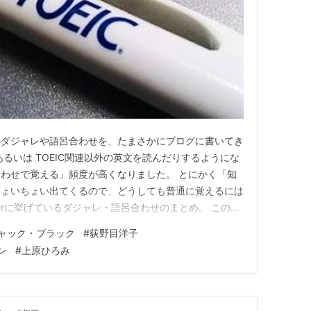
のダジャレや語呂合わせを、たまさかにブログに書いてき
るいは TOEIC関連以外の英文を読んだりするようにな
わせで覚える」頻度が高くなりました。 とにかく「知
ちょいちょい出てくるので、どうしても普通に覚えるには
tterに挙げているダジャレ・語呂合わせのまとめ。 この手
度なダジャレを発信している」人もいらっしゃいますが、
ャック・ブラック
#
荻野目洋子
が覚えられればいい」と言う気持ちで作っています。ダジ
ン
#
上原ひろみ
ろ転調と変…