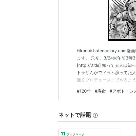
hikonoir.hatenadia
ます。 只今、3/24㈮午前3
[http://:title] 知
トラなんかでドラム演ってた人
無くプロデュースまでやるよう
たしか日本人にもプロデュース
#
120年
#
寿命
#
アポトーシ
ょっと注意！この人の名前。何か
ネットで話題
11
ブックマーク