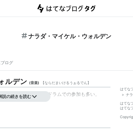
ナラダ・マイケル・ウォルデン
連ブログ
ォルデン
(
音楽
)
【
ならだまいけるうぉるでん
】
はてな
手としても作品多数。ドラムでの参加も多い。
>
ナラ
解説の続きを読む
はてな
はてな
Copyrig