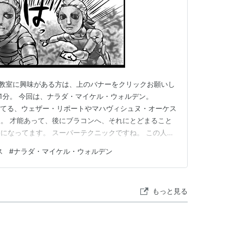
ry.com漫画教室に興味がある方は、上のバナーをクリックお願いし
時31分。 今回は、ナラダ・マイケル・ウォルデン。
ってる人は知ってる、ウェザー・リポートやマハヴィシュヌ・オーケス
。 才能あって、後にブラコンへ、それにとどまること
になってます。 スーパーテクニックですね。 この人、
…たしか荻野目洋子？にも、してたように思った。 ち
ス
#
ナラダ・マイケル・ウォルデン
変だと思った人…。ナイス！\(^0^)/ 僕の推測で…
もっと見る