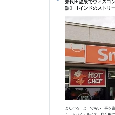
奈良田温泉でウィスコ
語】【インドのストリ
またぞろ、どーでもいー事を書
たラムゼイ・ルイス。自分的