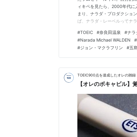
ィキペを見たら、2000年代
まり、ナラダ・プロダクション
ば、ナラダ・レーベルってナ
ん？と思ってさらに調べてみた
#
TOEIC
#
奈良田温泉
#
ナラ
ベル、設立されたのはミルウォ
#
Narada Michael WALDEN
#
ーーーーンン！！ｗｗｗ まぁ
#
ジョン・マクラフリン
#
五
TOEIC900点を達成したオレの雑録
【オレのボキャビル】覚