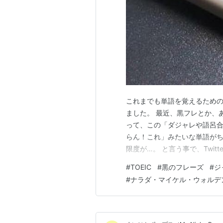
これまでも単語を覚えるため
ました。 最近、黒フレとか、あ
って、この「ダジャレや語呂合
らん！これ」みたいな単語が
限度が…。 と言う事で、Twi
の「単語を覚えるために高精
#
TOEIC
#
黒のフレーズ
#
ジ
私の場合は、とにかく「オレ
#
ナラダ・マイケル・ウォルデ
ャレの精度は無視。いや、むし