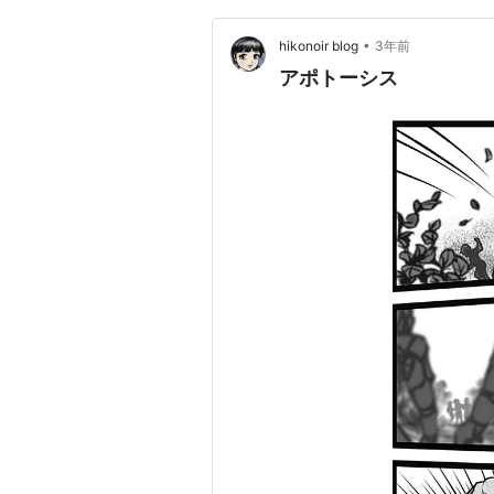
•
hikonoir blog
3年前
アポトーシス