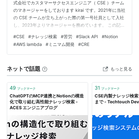
式会社でカスタマーサクセスエンジニア（ CSE ）チーム
のマネージャーをしております kirai です。2021年に当社
の CSE チームが立ち上がった際の第一号社員として入社
し、2023年よりマネージャーを務めています。 この記事
では、 CSE チームが内製したナレッジ検索について、そ
#
CSE
#
ナレッジ検索
#
苦労
#
Slack API
#
Notion
の誕生の背景から、構築時の工夫、そして社内に定着す
#
AWS lambda
#
ミニマム開発
#
CRE
るまでの道のりを紹介します。 この記事が、「社内の情
報が分散していて探しにくい」「問い合わせ対応を改善
したい」「ナレッジベースを整備したいけど、何から始
ネットで話題
もっと見る
めれば…」「ナレッジ共有ツールへの投資へ踏み切れな
い」と…
49
31
ブックマーク
ブックマーク
ChatGPTのMCP連携とNotionの構造
CSE内製ナレッジ検
化で取り組む高性能ナレッジ検索 -
まで - Techtouch Dev
ACES エンジニアブログ