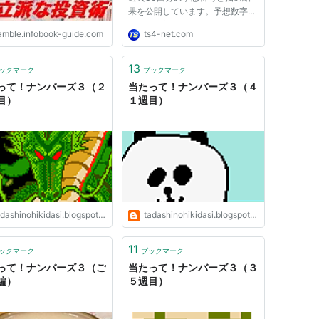
果を公開しています。予想数字の
配信や最新回の抽選結果を速報で
amble.infobook-guide.com
ts4-net.com
お届けしています。 ナンバーズ
当選番号の数字の分布や流れを確
認したい方は「当選数字状況表」
13
ックマーク
ブックマーク
が便利です。 ナンバーズの厳選
って！ナンバーズ３（２
当たって！ナンバーズ３（４
予想数...
目）
１週目）
dashinohikidasi.blogspot.com
tadashinohikidasi.blogspot.com
11
ックマーク
ブックマーク
って！ナンバーズ３（ご
当たって！ナンバーズ３（３
編）
５週目）