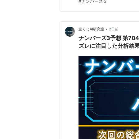
#
ナンバーズ３
度を公開し、有料部分では27
す。 明日の予想を確認したい
•
宝くじAI研究室
2日前
ナンバーズ3予想 第704
ズレに注目した分析結