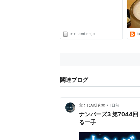
e-xistent.co.jp
ta
関連ブログ
•
宝くじAI研究室
1日前
ナンバーズ3 第7044
る一手