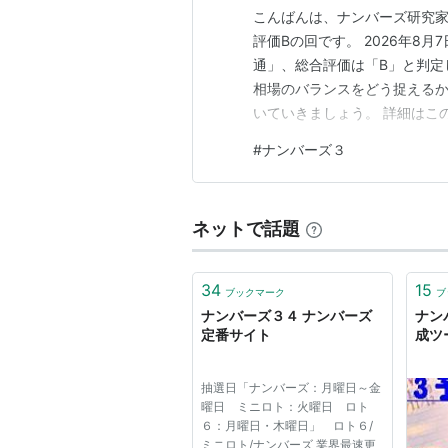
こんばんは、ナンバーズ研究家
評価Bの回です。 2026年8
通」、総合評価は「B」と判定
相場のバランスをどう捉えるか
いていきましょう。 詳細はこの
ています。数字は嘘をつきま
#
ナンバーズ３
過去の当選実績を見る 変動型
れをもとに、その回ごとに買い
ネットで話題
34
15
ブックマーク
ブ
ナンバーズ３４ ナンバーズ
ナン
定番サイト
成ツ
抽選日「ナンバーズ：月曜日～金
曜日 ミニロト：火曜日 ロト
６：月曜日・木曜日」 ロト６/
ミニロト/ナンバーズ 業界最速更