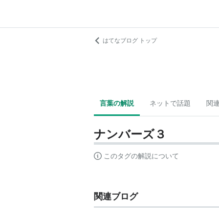
はてなブログ トップ
言葉の解説
ネットで話題
関
ナンバーズ３
このタグの解説について
関連ブログ