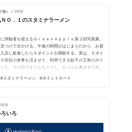
•
グ版）
2年前
気ＮＯ．１のスタミナラーメン
帯に拝観者を迎えるＧｒｅｅｎＡｐｐｌｅ第３回写真展。
を見つけて出かける。午後の時間がはじまりだから、お昼
、入店し飲食したら５ポイントが満願する。実は、５ポイ
の６回目の食事を済ませて、利用できる餃子の王将のポイ
了した、その日でえーんちゃうん。もっぺん来させて次の
できるって・・・はっきり言ってセコい、と考える。たっ
#
スタミナラーメン
#
ポイントカード
、せっせと通って食事した餃子の王将店。チェーン店だか
コいシステムじゃ。今回は、…
2年前
いろいろ