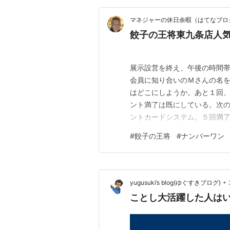
マネジャーの休日余暇（はてなブロ
餃子の王将東九条店人
展示設営を終え、午後の時間
会員に知り合いのＭさんの名
はどこにしようか。あと１回
ント満了は既にしている。次
ントカードシステム。５回満
ポイント押印があって利用が
#
餃子の王将
#
ナンバーワン
た１００円の割引に、せっせ
ら良し、とするが、ほんまにセ
•
yugusuki’s blog(ゆぐすきブログ)
ことし大活躍した人は