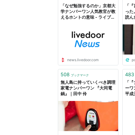
「なぜ勉強するのか」京都大
「『
学ナンバーワン人気教官が教
った
えるホントの意味 - ライブド
読ん
アニュース
ン」
ちで
ぎて
どく
分人
news.livedoor.com
p
508
483
ブックマーク
無人島に持っていくべき調理
「『
家電ナンバーワン 『大同電
ーワ
鍋』｜田中 伶
平成
リョウ
ース