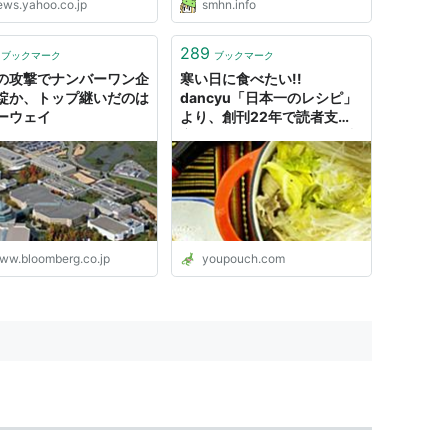
ews.yahoo.co.jp
smhn.info
289
ブックマーク
ブックマーク
の攻撃でナンバーワン企
寒い日に食べたい!!
綻か、トップ継いだのは
dancyu「日本一のレシピ」
ーウェイ
より、創刊22年で読者支持
率ナンバーワンになった鍋料
理「妹尾河童さんのピェンロ
ー」をつくってみたよ
ww.bloomberg.co.jp
youpouch.com