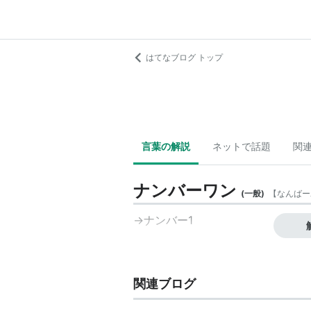
はてなブログ トップ
言葉の解説
ネットで話題
関
ナンバーワン
(
一般
)
【
なんばー
→
ナンバー1
関連ブログ