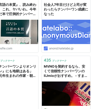
言語の本質』、読み終わ
社会人7年目だけど上司が変
。これ、ヤバいわ。今年
わったらナンバーワン成績に
だ本で圧倒的ナンバーワ
なった
⇒「飲食店で気軽な気持
読んでたら、おもしろす
動悸が早くなって、しん
て読むのをやめた本は多
生初です」
osfie.com
anond.hatelabo.jp
435
ブックマーク
ブックマーク
ナンバーワンよりオンリ
MVNOを契約するなら、安
ン』にも地獄はある」
くて信頼性ナンバーワンの
元年生まれの作家・朝井
IIJmioがおすすめ。 - すまほ
が語る - Yahoo!ニュ
ん!!