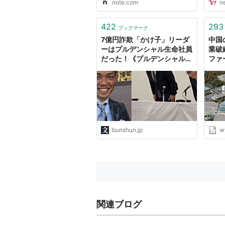
note.com
n
422
293
ブックマーク
7億円詐欺「かけ子」リーダ
中国
ーはプルデンシャル生命社員
業破
だった！《プルデンシャル時
ファ
代に“殺人犯”との知られざる
接点》《全国ナンバーワン支
社でデート商法を…》 | 週刊
文春
bunshun.jp
w
関連ブログ