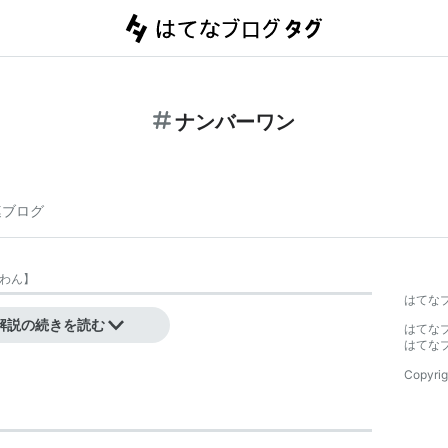
ナンバーワン
連ブログ
わん
】
はてな
解説の続きを読む
はてな
はてな
Copyrig