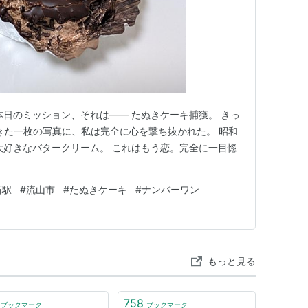
本日のミッション、それは―― たぬきケーキ捕獲。 きっ
てきた一枚の写真に、私は完全に心を撃ち抜かれた。 昭和
大好きなバタークリーム。 これはもう恋。完全に一目惚
石駅
#
流山市
#
たぬきケーキ
#
ナンバーワン
もっと見る
758
ブックマーク
ブックマーク