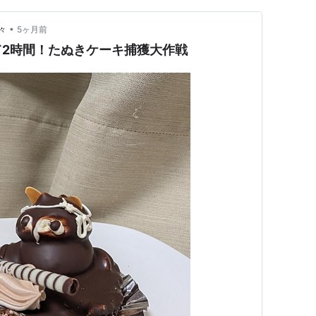
•
々
5ヶ月前
て2時間！たぬきケーキ捕獲大作戦