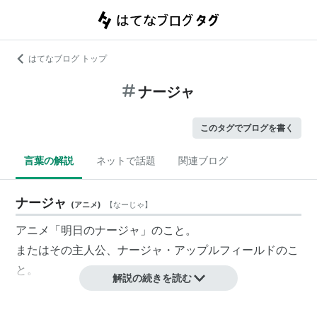
はてなブログ トップ
ナージャ
このタグでブログを書く
言葉の解説
ネットで話題
関連ブログ
ナージャ
(
アニメ
)
【
なーじゃ
】
アニメ「明日のナージャ」のこと。
またはその主人公、
ナージャ・アップルフィールド
のこ
と。
解説の続きを読む