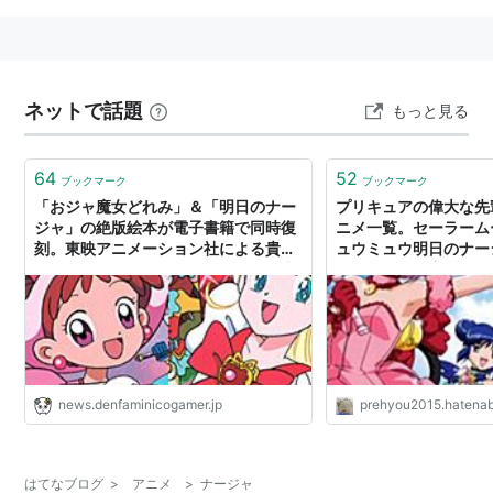
ネットで話題
もっと見る
64
52
ブックマーク
ブックマーク
「おジャ魔女どれみ」＆「明日のナー
プリキュアの偉大な先
ジャ」の絶版絵本が電子書籍で同時復
ニメ一覧。セーラーム
刻。東映アニメーション社による貴重
ュウミュウ明日のナージ
な描きおろしのイラストの贅沢な絵本
リキュアの数字ブログ
として刊行されながら、長年絶版とな
っていた往年の名作絵本37冊が緊急復
刻
news.denfaminicogamer.jp
prehyou2015.hatena
はてなブログ
>
アニメ
>
ナージャ