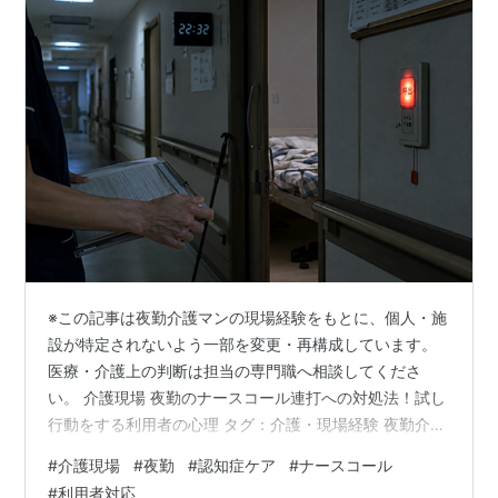
※この記事は夜勤介護マンの現場経験をもとに、個人・施
設が特定されないよう一部を変更・再構成しています。
医療・介護上の判断は担当の専門職へ相談してくださ
い。 介護現場 夜勤のナースコール連打への対処法！試し
行動をする利用者の心理 タグ：介護・現場経験 夜勤介護
マン 介護現場では、目の前の出来事だけでなく、その前
#
介護現場
#
夜勤
#
認知症ケア
#
ナースコール
後の準備と観察がケアの質を左右する。この記事では
#
利用者対応