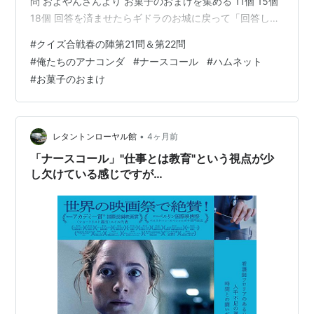
問 およやんさんより お菓子のおまけを集める 11個 15個
18個 回答を済ませたらギドラのお城に戻って「回答しま
した」とお知らせ下さい。
#
クイズ合戦春の陣第21問＆第22問
#
俺たちのアナコンダ
#
ナースコール
#
ハムネット
#
お菓子のおまけ
•
レタントンローヤル館
4ヶ月前
「ナースコール」"仕事とは教育"という視点が少
し欠けている感じですが…