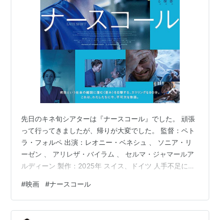
先日のキネ旬シアターは『ナースコール』でした。 頑張
って行ってきましたが、帰りが大変でした。 監督：ペト
ラ・フォルペ 出演：レオニー・ベネシュ 、 ソニア・リ
ーゼン 、 アリレザ・バイラム 、 セルマ・ジャマールア
ルディーン 製作：2025年 スイス、ドイツ 人手不足に陥
る病棟のある一夜を一人の看護師を中心に描いたドラマ
#
映画
#
ナースコール
です。 ある州立病院に勤務する看護師・フロリアはこの
日、同僚の欠勤によって、それでなくても人手不足にに
なっている勤務状況さらに過酷なものになりました。も