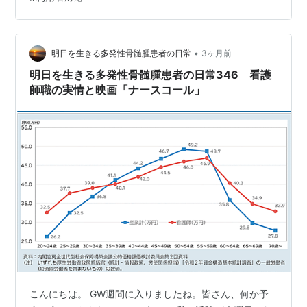
「夜勤のナースコール連打への対処法！試し行動をする
利用者の心理」というテーマを、夜勤介護マンが現場で
見てきたことをもとに整理する。個人や施設が特定され
ないよう、場面や時系列の一部は変更している。 最初に
•
明日を生きる多発性骨髄腫患者の日常
3ヶ月前
確認したいこと 介護では、便利そう、楽し…
明日を生きる多発性骨髄腫患者の日常346 看護
師職の実情と映画「ナースコール」
こんにちは。 GW週間に入りましたね。皆さん、何か予