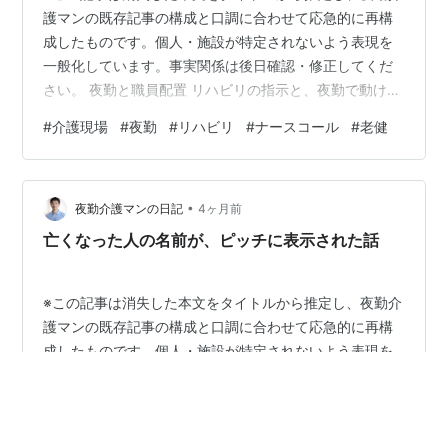
護マンの既存記事の構成と口調に合わせて応急的に再構
成したものです。個人・施設が特定されないよう表現を
一般化しています。事実関係は後日確認・修正してくだ
さい。 夜勤と職員配置 リハビリの指示と、夜勤で動けな
い現実 夜勤介護マン 「リハビリの指示と、夜勤で動けな
#
介護現場
#
夜勤
#
リハビリ
#
ナースコール
#
老健
い現実」という出来事を手がかりに、夜勤と職員配置に
ついて夜勤介護マンの視点で振り返る。この記事は、消
失した本文をタイトルから推定して応急的に再構成した
•
ものや。事実関係や時系列は、後日確認して修正する前
夜勤介護マンの日記
4ヶ月前
提で読んでほしい。 タイトルから見える現場の問題 介護
亡くなった人の名前が、ピッチに表示された話
現場では、目の前の出来事だけを切り取…