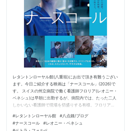
レタントンローヤル館(八重垣)にお出で頂き有難うござい
ます。今日ご紹介する映画は「ナースコール」(2026)で
す。 スイスの州立病院で働く看護師フロリア(レオニー・
ベネシュ)は早朝に出勤するが、病院内では、たった二人
しかいない看護師で現場を切盛りする有様。フロリアが
持つ携帯は鳴りぱっなし、言うことを聞かない我儘な患
#
レタントンローヤル館
#
八点鍾/ブログ
者等を相手にその一日を丁寧に描いた作品ですが… ま
#
ナースコール
#
レオニー・ベネシュ
あ、凄い状態です。これでは誰も州立病院に入院しない
#
ペトラ・フォルペ