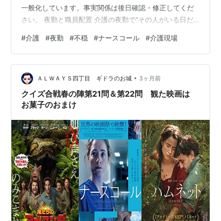
一般化しています。事実関係は後日確認・修正してくだ
さい。 夜勤と職員配置 介護の夜勤で“その人がいる日だ
け不穏になる”理由｜パタパタ動く職員がフロアを壊して
#
介護
#
夜勤
#
不穏
#
ナースコール
#
介護現場
いた話 夜勤介護マン 「介護の夜勤で“その人がいる日だ
け不穏になる”理由｜パタパタ動く職員がフロアを壊して
いた話」という出来事を手がかりに、夜勤と職員配置に
•
ついて夜勤介護マンの視点で振り返る。この記事は、消
ＡＬＷＡＹＳ四丁目 ギドラのお城
3ヶ月前
失した本文をタイトルから推定して応急的に再構成した
クイズ合戦春の陣第21問＆第22問 観た映画は
ものや。事実関係や時系列は、後日確認…
お菓子のおまけ