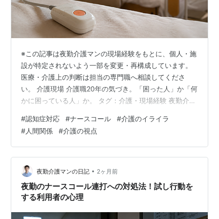
※この記事は夜勤介護マンの現場経験をもとに、個人・施
設が特定されないよう一部を変更・再構成しています。
医療・介護上の判断は担当の専門職へ相談してくださ
い。 介護現場 介護職20年の気づき。「困った人」か「何
かに困っている人」か。 タグ：介護・現場経験 夜勤介護
マン 介護現場では、目の前の出来事だけでなく、その前
#
認知症対応
#
ナースコール
#
介護のイライラ
後の準備と観察がケアの質を左右する。この記事では
#
人間関係
#
介護の視点
「介護職20年の気づき。「困った人」か「何かに困って
いる人」か。」というテーマを、夜勤介護マンが現場で
見てきたことをもとに整理する。個人や施設が特定され
ないよう、場面や時系列の一部は変更している。 最初に
•
夜勤介護マンの日記
2ヶ月前
確認したいこと 介護では、便利そう、…
夜勤のナースコール連打への対処法！試し行動を
する利用者の心理