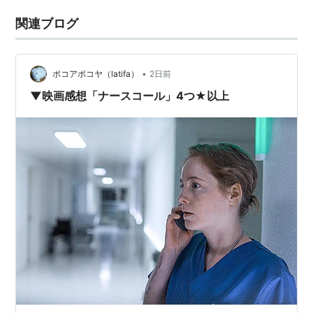
関連ブログ
•
ポコアポコヤ（latifa）
2日前
▼映画感想「ナースコール」4つ★以上