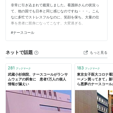
非常に引き込まれて鑑賞しました。看護師さんの状況っ
て、他の国でも日本と同じ感じなのですね・・・。こん
なに多忙でストレスフルなのに、笑顔を保ち、大量の仕
事を患者に親身になってこなす。大変過ぎる。
#
ナースコール
ネットで話題
もっと見る
281
183
ブックマーク
ブックマーク
武蔵小杉病院、ナースコールがランサ
東京女子医大コロナ看
ムウェアの餌食に 患者1万人の個人
ーメン買ってきて」新
情報が漏えい
ら悪夢のナースコールが
春オンライン