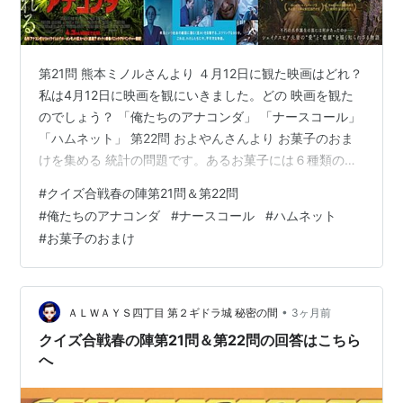
第21問 熊本ミノルさんより ４月12日に観た映画はどれ？
私は4月12日に映画を観にいきました。どの 映画を観た
のでしょう？ 「俺たちのアナコンダ」 「ナースコール」
「ハムネット」 第22問 およやんさんより お菓子のおま
けを集める 統計の問題です。あるお菓子には６種類のお
まけがあり、含まれている割合は同じとして、平均いく
#
クイズ合戦春の陣第21問＆第22問
つ買えば６種類のおまけを集められるでしょうか？ 11個
#
俺たちのアナコンダ
#
ナースコール
#
ハムネット
15個 18個 締切りは28日の24時です。 回答は第２ギドラ
#
お菓子のおまけ
城へ ghidorahcula.hatenablog.com 第15問＆第16問の締
切りは24日の24時です。お忘れなく。 得点順位 ４月24
日午後６時現…
•
ＡＬＷＡＹＳ四丁目 第２ギドラ城 秘密の間
3ヶ月前
クイズ合戦春の陣第21問＆第22問の回答はこちら
へ