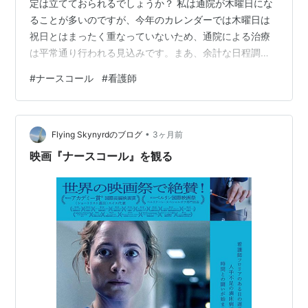
定は立てておられるでしょうか？ 私は通院が木曜日にな
ることが多いのですが、今年のカレンダーでは木曜日は
祝日とはまったく重なっていないため、通院による治療
は平常通り行われる見込みです。まあ、余計な日程調整
などをしなくて済むわけですが。 ところで、ふと思った
#
ナースコール
#
看護師
のですが、このブログを読んでいただいている方の中
で、私と同様の長期入院の経験がある方はどのぐらいい
らっしゃるのでしょうか。 健康に恵まれ、病院には滅多
•
に行かない方にはピンとこない話かもしれませんが、病
Flying Skynyrdのブログ
3ヶ月前
院という職場はかなり過酷な労働が強いられており、そ
映画『ナースコール』を観る
のわりには職員の賃金は、医師を除いては比較的…