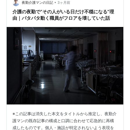
•
う一人の看護師と2６人の患者を看て、さらに看護学生の
夜勤介護マンの日記
3ヶ月前
指導もしなくてはなりません。 鳴り止まないナースコー
介護の夜勤で“その人がいる日だけ不穏になる”理
ル、患者の苦情、他の病…
由｜パタパタ動く職員がフロアを壊していた話
※この記事は消失した本文をタイトルから推定し、夜勤介
護マンの既存記事の構成と口調に合わせて応急的に再構
成したものです。個人・施設が特定されないよう表現を