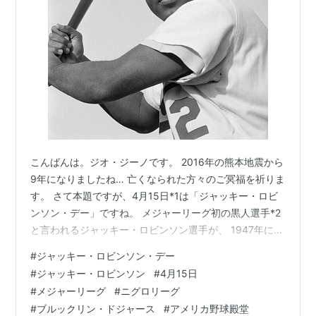
こんばんは。ジオ・ジーノです。 2016年の熊本地震から
9年になりましたね… 亡くなられた方々のご冥福を祈りま
す。 さて本題ですが、4月15日*1は「ジャッキー・ロビ
ンソン・デー」ですね。 メジャーリーグ初の黒人選手*2
と言われるジャッキー・ロビンソン選手が、 1947年にデ
ビューした日を記念して2004年の同日に制定されました
#
ジャッキー・ロビンソン・デー
ね。 ジャッキー・ロビンソン（1919-1972）※写真はブ
#
ジャッキー・ロビンソン
#
4月15日
ルックリン・ドジャース*3時代。 *1:日本時間では本日4
#
メジャーリーグ
#
ニグロリーグ
月16日。 *2:ロビンソン以前にも黒人のメジャーリーガー
#
ブルックリン・ドジャース
#
アメリカ野球殿堂
はおりましたが、デビューがあまりにも鮮烈だったので