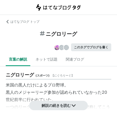
はてなブログ トップ
ニグロリーグ
このタグでブログを書く
言葉の解説
ネットで話題
関連ブログ
ニグロリーグ
(
スポーツ
)
【
にぐろりーぐ
】
米国の黒人だけによるプロ野球。
黒人のメジャーリーグ参加が認められていなかった20
世紀前半に行われていた。
解説の続きを読む
一つのリーグではなくいくつかのリーグを総称してこう
呼んだ。