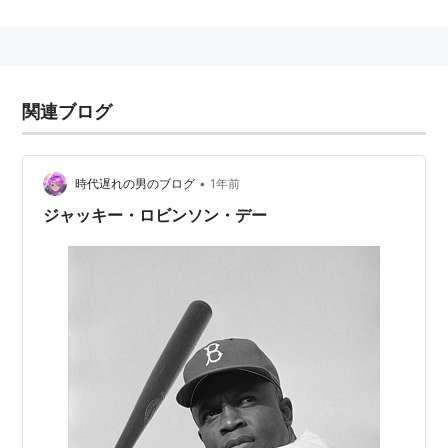
黒人初のメジャーリーガーとなったジャッキー・ロビン
ソンや通算ホームラン記録保持者ハンク・アーロン、初
代サイ・ヤング賞投手ドン・ニューカムも参加してい
関連ブログ
た。
メジャーリーグに黒人が参加する様になると、次々と消
えていった。
•
時代遅れの男のブログ
1年前
ジャッキー・ロビンソン・デー