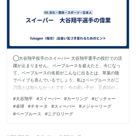
◯大谷翔平投手のスイーパー 大谷翔平選手の投打での活
躍が止まりません。 ベーブルースを超えたと、今になっ
て、ベーブルースの名前がこんなに出るとは、草葉の陰
でベイブも喜んでいるでしょう。私はベーブルースが二
刀流とは知らなかったです。今の若い子が、王貞治が甲
子園優勝投手と多分、知らないように。 時代は変わりま
#
大谷翔平
#
スイーパー
#
カーリング
#
ピッチャー
す。 <大谷はカージナルス戦で自己最多タイの13奪三振
#
卓球
#
チキータ
#
スィーパー
#
メジャーリーグ
で、メジャー通算500奪三振を達成。これで投手で通算
#
ベーブルース
#
ニグロリーグ
500奪三振と打者で100本塁打に到達し、メジャーではベ
ーブ・ルース以来の快挙を達成。5/3> <MLB公式サイト
では、ルースから大谷の間に存在した“二刀流の偉人”を特