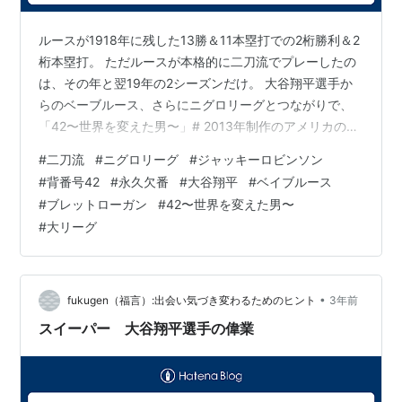
ルースが1918年に残した13勝＆11本塁打での2桁勝利＆2
桁本塁打。 ただルースが本格的に二刀流でプレーしたの
は、その年と翌19年の2シーズンだけ。 大谷翔平選手か
らのベーブルース、さらにニグロリーグとつながりで、
「42〜世界を変えた男〜」# 2013年制作のアメリカの映
画です。 #「42〜世界を変えた男〜」 <アフリカ系アメ
#
二刀流
#
ニグロリーグ
#
ジャッキーロビンソン
リカ人初のメジャーリーガーとなったジャッキー・ロビ
#
背番号42
#
永久欠番
#
大谷翔平
#
ベイブルース
ンソン#を描いた伝記映画。タイトルの「42」はロビン
#
ブレットローガン
#
42〜世界を変えた男〜
ソンが付けていた背番号で、現在アメリカ・カナダの全
#
大リーグ
ての野球チーム（メジャーはもとより、マイナーリー
グ、独立リーグ、アマチュア野球に至るまで）で永久欠
番となっている。 …
•
fukugen（福言）:出会い気づき変わるためのヒント
3年前
スイーパー 大谷翔平選手の偉業