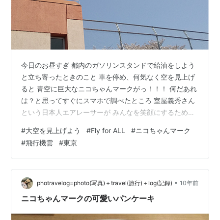
今日のお昼すぎ 都内のガソリンスタンドで給油をしよう
と立ち寄ったときのこと 車を停め、何気なく空を見上げ
ると 青空に巨大なニコちゃんマークがっ！！！ 何だあれ
は？と思ってすぐにスマホで調べたところ 室屋義秀さん
という日本人エアレーサーが みんなを笑顔にするために
都内11か所上空でニコちゃんマークを飛行機で描いたん
#
大空を見上げよう
#
Fly for ALL
#
ニコちゃんマーク
だそう 大空に描かれたニコちゃんマークをみて 確かに僕
#
飛行機雲
#
東京
も笑顔になっていたはず youtubeでもライブ配信されて
いたみたいですね ふーん、こうやってニコちゃんマーク
を飛行機で描くんですね いやあ～ 粋なことをする人がい
るってもんです ニコちゃんマークを見ることができた嬉
•
photravelog=photo(写真)＋travel(旅行)＋log(記録)
10年前
しさもありますが…
ニコちゃんマークの可愛いパンケーキ