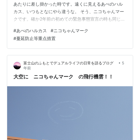
あたりに差し掛かった時です。遠くに見えるあべのハル
カス、いつもとなにやら違うな。 そう、ニコちゃんマー
クです。確か2年前の初めての緊急事態宣言の時も同じよ
うなことがありました。「新型コロナウイルスに負ける
#
あべのハルカス
#
ニコちゃんマーク
な」という勇気つけるためののメッセージなのでしょ
#
蔓延防止等重点措置
う。 仕事で疲れた帰り道でしたが、急にテンションが上
がって近くまで寄り道してアップの写真まで撮って帰り
ました。 よく見ると。。。 よく見ると口角の部分、カー
•
富士山のふもとでデュアルライフの日常を語るブログ
5
テンを片側半分だけ閉じて表現しているのがわかりまし
年前
た。素晴らしい、でもこういうこと…
大空に ニコちゃんマーク の飛行機雲！！