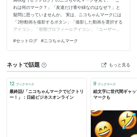
れは何のマーク？」「友達だけ青や緑なのはなぜ？」と
疑問に思っていませんか。 実は、ニコちゃんマークには
「2秒動画を撮影するボタン」「撮影した動画を選択する
アイコン」「初期プロフィールアイコン」「ユーザーを
見分けるマーク」という4つの役割があります。 また、
#
セットログ
#
ニコちゃんマーク
ニコちゃんマークの色はプロフィールカラーに応じて変
わりますが、青や緑、オレンジなど色によって特別な意
味や機能の違いがあるわけではありません。 この記事で
ネットで話題
もっと見る
は、セットログのニコちゃんマークの4つの役割や色が違
う理由、カラーを変更する方法まで、初心者にも分かり
やすく解説します。 セットログのニ…
12
9
ブックマーク
ブックマーク
最終話/「ニコちゃんマークでビクトリ
絵文字に世代間ギャッ
ー！」：日経ビジネスオンライン
マークも