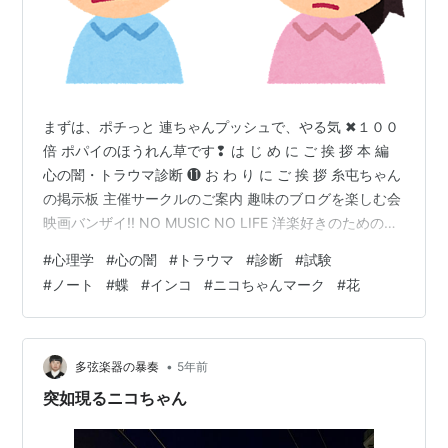
まずは、ポチっと 連ちゃんプッシュで、やる気 ✖１００
倍 ポパイのほうれん草です❢ は じ め に ご 挨 拶 本 編
心の闇・トラウマ診断 ⓫ お わ り に ご 挨 拶 糸屯ちゃん
の掲示板 主催サークルのご案内 趣味のブログを楽しむ会
映画バンザイ!! NO MUSIC NO LIFE 洋楽好きのためのサ
ークル 関西サークル ビバ！海外生活 2016年にブログを
#
心理学
#
心の闇
#
トラウマ
#
診断
#
試験
創めた人のサークル ブログサークルコメント ＃ハッシュ
#
ノート
#
蝶
#
インコ
#
ニコちゃんマーク
#
花
タグ（IN POINT） やる気 ✖１００倍 ポパイのほうれん
草 は じ め に ご 挨 拶 おばんです _ _))ﾍﾟｺﾘ 白石です本日
のテーマは、話題を戻しての 心理学は摩訶…
•
多弦楽器の暴奏
5年前
突如現るニコちゃん