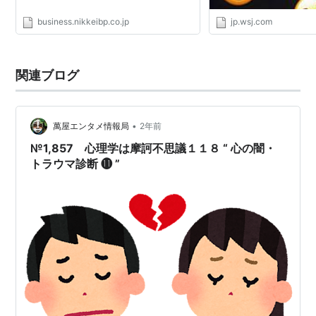
business.nikkeibp.co.jp
jp.wsj.com
関連ブログ
•
萬屋エンタメ情報局
2年前
№1,857 心理学は摩訶不思議１１８ “ 心の闇・
トラウマ診断 ⓫ ”