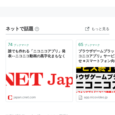
以前はニコニコ動画やニコニコ生放送の放送プレーヤー
横の小さい画面で遊べる「ニコニコ遊園地」が提供され
ていたが、ニコニコアプリでは従来のプレーヤーモード
のほか、ゲーム単体の大画面モードでも遊べるようにな
ネットで話題
もっと見る
った。
オープンの時点ではニコニコ遊園地も併設されている
74
65
ブックマーク
ブックマーク
が、一部のゲームコンテンツはニコニコアプリに移管し
誰でも作れる「ニコニコアプリ」発
ブラウザゲームプラッ
ている。
表--ニコニコ動画の黒字化まもなく
コニコアプリ』サービ
せ ※スマートフォン
りません｜ニコニコイ
japan.cnet.com
app.nicovideo.jp