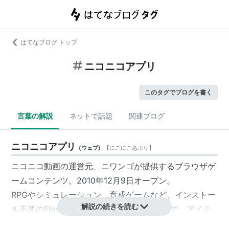
はてなブログ トップ
ニコニコアプリ
このタグでブログを書く
言葉の解説
ネットで話題
関連ブログ
ニコニコアプリ
(
ウェブ
)
【
にこにこあぷり
】
ニコニコ動画の運営元、ニワンゴが提供するブラウザゲ
ームコンテンツ。2010年12月9日オープン。
RPGやシミュレーション、育成ゲームなど、インストー
解説の続きを読む
ル不要のFlashゲームが遊べる。登録は無料で、アイテ
ムなどで課金する形態となっている。