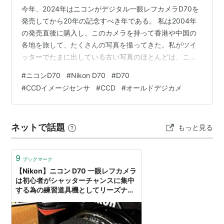
今年、2024年はニコンがデジタル一眼レフカメラD70を
発売してから20年の記念すべき年である。 私は2004年
の発売直後に購入し、このカメラを持って香港や中国の
各地を旅して、たくさんの写真を撮ってきた。私がツイ
ッターでたまに出している古い写真のほとんどは、この
カメラで撮影したものだ。 2000年代初頭の中国におい
#
ニコンD70
#
Nikon D70
#
D70
て、私と苦楽を共にした思い出深いカメラなので、手放
#
CCDイメージセンサ
#
CCD
#
オールドデジカメ
すには忍びなく、2度の修理を経て、近年は防湿庫の奥に
眠らせていた。 ただ、去年ふとしたキッカケで、このカ
メラの真の実力を知ることになった。それから、ネット
ネットで話題
もっと見る
で調べてみると、D70を今も愛用する人は予想外に多か
った。ニコンはこのカメラの修…
9
ブックマーク
【Nikon】ニコン D70 一眼レフカメラ
は初心者がシャッターチャンスに集中
する為の練習道具機としてリーズナブ
ルな最適モデル - Φ-GRID：ファイグ
リッド