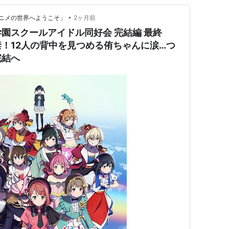
•
ニメの世界へようこそ」
2ヶ月前
園スクールアイドル同好会 完結編 最終
！12人の背中を見つめる侑ちゃんに涙…つ
完結へ