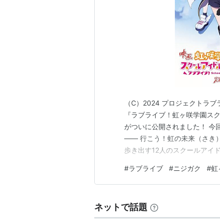
（C）2024 プロジェクト
『ラブライブ！虹ヶ咲学園スク
がついに公開されました！ 今
―― 行こう！虹の未来（さき
歩き出す12人のスクールアイ
れています。 第1章、第2章
#
ラブライブ
#
ニジガク
#
虹
なってしまいますね。 ついに
特に話題となっているのが、朝
ネットで話題