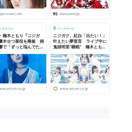
apan.cnet.com
realsound.jp
9
ックマーク
ブックマーク
・楠木ともり『ニジガ
ニジガク、紅白「出たい！」
優木せつ菜役を降板 病
叶えたい夢宣言 ライブ中に
響で「ずっと悩んでた」
鬼頭明里”睡眠” 楠木とも
メント全文】
り”世界救う”【セットリスト
あり】
ww.oricon.co.jp
www.oricon.co.jp