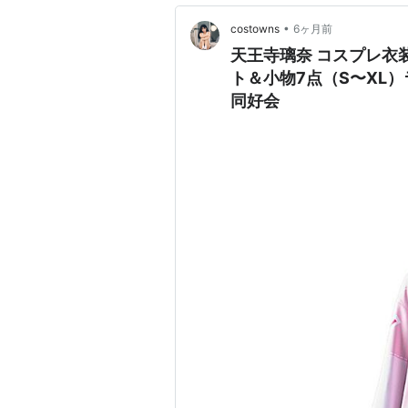
•
costowns
6ヶ月前
天王寺璃奈 コスプレ衣
ト＆小物7点（S〜XL
同好会