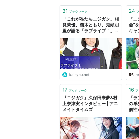
31
24
ブックマーク
「これが私たちニジガク」相
『ニ
良茉優、楠木ともり、鬼頭明
会”
里が語る「ラブライブ！」の
キャ
継承
尊重
kai-you.net
re
17
16
ブックマーク
ブ
『ニジガク』久保田未夢&村
「ラ
上奈津実インタビュー | アニ
の単
メイトタイムズ
個性