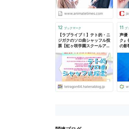
www.animatetimes.com
j
12
11
ブックマーク
ブ
【ラブライブ！】テト的・ニ
声優
ジガクのソロ曲シャッフル投
ク』
票【虹ヶ咲学園スクールアイ
の影
ドル同好会】 - テトたちのに
【コ
っきちょう
tetragon64.hatenablog.jp
w