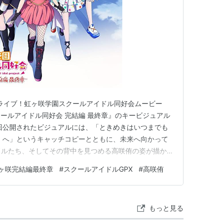
ラブライブ！虹ヶ咲学園スクールアイドル同好会ムービー
ールアイドル同好会 完結編 最終章』のキービジュアル
回公開されたビジュアルには、「ときめきはいつまでも
）へ」というキャッチコピーとともに、未来へ向かって
ドルたち、そしてその背中を見つめる高咲侑の姿が描か
を追いかけてきたファンとしては、この1枚だけで胸が熱く
ヶ咲完結編最終章
#
スクールアイドルGPX
#
高咲侑
公開！朝香果林＆中須かすみのダンス衣装 今回の発表で
香果林と中須か…
もっと見る