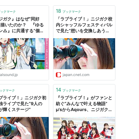
18
ブックマーク
ブックマーク
ジガク』はなぜ“同好
「ラブライブ！」ニジガク校
を描いたのか？ 『ゆる
内シャッフルフェスティバル
ン△』に共通する“個の
で見た“想いを交換しあうス
”
テージ”
alsound.jp
japan.cnet.com
14
ックマーク
ブックマーク
ブライブ！」ニジガク初
『ラブライブ！』がファンと
独ライブで見た“9人の
紡ぐ“みんなで叶える物語”
が輝くステージ”
μ’sからAqours、ニジガク
らへ受け継がれるスクールア
イドルの輝き