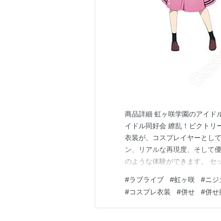
商品詳細 虹ヶ咲学園のアイド
イドル同好会 繚乱！ビクトリ
衣装が、コスプレイヤーとし
ン、リアルな再現度、そして
のような体験ができます。 セット
にぴったりのサイズで、キャラ
#
ラブライブ
#
虹ヶ咲
#
ニジ
地：通気性に優れ、長時間着
#
コスプレ衣装
#
併せ
#
併せ
問わず使用できます。 キャラ