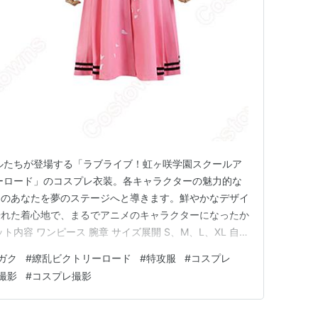
ルたちが登場する「ラブライブ！虹ヶ咲学園スクールア
ーロード」のコスプレ衣装。各キャラクターの魅力的な
てのあなたを夢のステージへと導きます。鮮やかなデザイ
優れた着心地で、まるでアニメのキャラクターになったか
内容 ワンピース 腕章 サイズ展開 S、M、L、XL 自分
クターに完璧になりきれます。 素材 コスプレ専用生
ガク
#
繚乱ビクトリーロード
#
特攻服
#
コスプレ
ても快適な着心地を提供。オールシーズン対応で、季節を
撮影
#
コスプレ撮影
クター紹介 中…