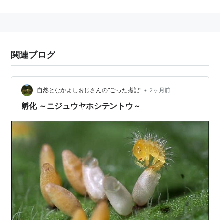
関連ブログ
•
自然となかよしおじさんの“ごった煮記”
2ヶ月前
孵化 ～ニジュウヤホシテントウ～