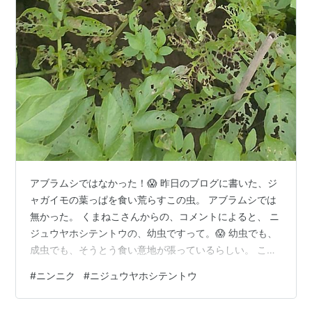
アブラムシではなかった！😱 昨日のブログに書いた、ジ
ャガイモの葉っぱを食い荒らすこの虫。 アブラムシでは
無かった。 くまねこさんからの、コメントによると、 ニ
ジュウヤホシテントウの、幼虫ですって。😱 幼虫でも、
成虫でも、そうとう食い意地が張っているらしい。 こん
な気持ちの悪いケムシがジャガイモ畑にいるのかと思う
#
ニンニク
#
ニジュウヤホシテントウ
と、ジャガイモ掘りがコワい。 ニンニクの収穫 今年（と
いうか、去年の１１月）、初めて、ニンニクを植えまし