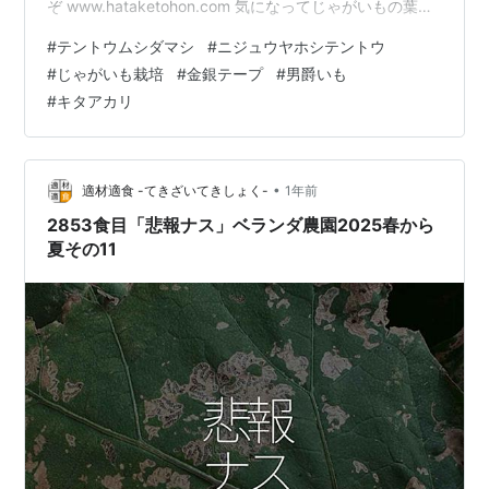
ぞ www.hataketohon.com 気になってじゃがいもの葉を
よく観察してみると、かなりの数のテントウムシダマシ
#
テントウムシダマシ
#
ニジュウヤホシテントウ
がいました。 見た目は普通のテントウムシに似ています
#
じゃがいも栽培
#
金銀テープ
#
男爵いも
が、葉を食べる害虫です。 正式にはニジュウヤホシテン
#
キタアカリ
トウなどが代表的で、特にじゃがいもやナスなどナス科
野菜を好むそうです。 最初に発見した時は、 成虫を捕ま
える 葉裏を確認する 卵を取り除く など、できる範囲で
対策をしまし…
•
適材適食 -てきざいてきしょく-
1年前
2853食目「悲報ナス」ベランダ農園2025春から
夏その11