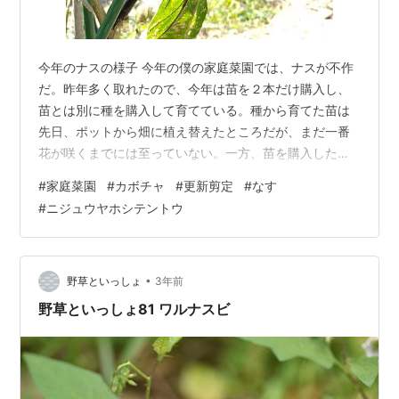
今年のナスの様子 今年の僕の家庭菜園では、ナスが不作
だ。昨年多く取れたので、今年は苗を２本だけ購入し、
苗とは別に種を購入して育てている。種から育てた苗は
先日、ポットから畑に植え替えたところだが、まだ一番
花が咲くまでには至っていない。一方、苗を購入した２
本のナスはすでに収穫が始まっているものの、きれいな
#
家庭菜園
#
カボチャ
#
更新剪定
#
なす
ナスにならずに写真に写っているような傷だらけのロー
#
ニジュウヤホシテントウ
ラ、いやナスばかりなのだ。 葉っぱもひどい。穴がいっ
ぱい開いていて、次第に枯れていって落葉してしまうの
だ。こんな有様だから、収穫高は少ない。いっぱい採れ
ても食べきれないので、今のペースで構わないのだが、
•
野草といっしょ
3年前
心配なのは花が咲かなくなるほど弱ってしまったと…
野草といっしょ81 ワルナスビ