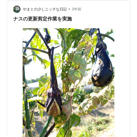
た。 玉ネギのマルチが、余ったので。 ６月５日の、ニン
•
ニクコーナー。 まだ、茎が倒れてはいなかったけど、そ
やまとの少しニッチな日記
3年前
の時、２０本抜きました。 干してから、アミに入れ、吊
ナスの更新剪定作業を実施
して保存しました。 青森県…