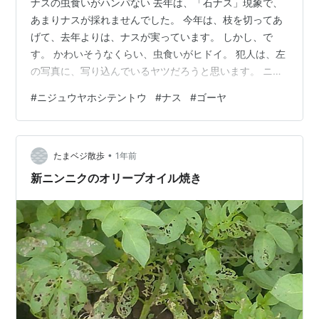
ナスの虫食いがハンパない 去年は、「石ナス」現象で、
あまりナスが採れませんでした。 今年は、枝を切ってあ
げて、去年よりは、ナスが実っています。 しかし、で
す。 かわいそうなくらい、虫食いがヒドイ。 犯人は、左
の写真に、写り込んでいるヤツだろうと思います。 ニジ
ュウヤホシテントウ こいつの、幼虫が、ジャガイモ畑で
#
ニジュウヤホシテントウ
#
ナス
#
ゴーヤ
大量発生していました。 ジャガイモ畑の隣が、この、ナ
スがある場所なんですよ。 成虫になって、今度は、ナス
に、また悪さをしていました。 ビニ手をしていましたの
•
で、プチプチ退治しました。 奴らは、鈍くて（たぶん、
たまベジ散歩
1年前
食い意地が張っていて）葉っぱから動かないので、退治
新ニンニクのオリーブオイル焼き
するのはラクでした。 ２８匹以…