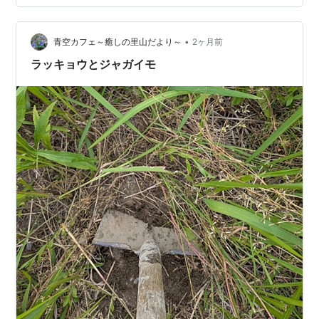
ちで試みた記録です。 孵化直前の兆候は比較的わかりや
すいです。卵殻に横方向のしわが見えかけます。これは
•
表面が波打っているからです。併せて頂部付近に茶色っ
青空カフェ～癒しの里山だより～
2ヶ月前
ぽい斑点が複数現れます。それらは眼と大顎です。こう
ラッキョウとジャガイモ
なると，目が離せなくなります。実際，いつ孵化の…