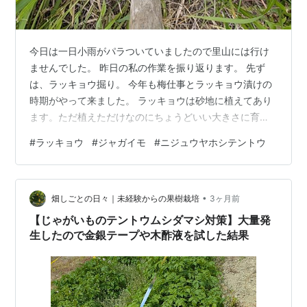
今日は一日小雨がパラついていましたので里山には行け
ませんでした。 昨日の私の作業を振り返ります。 先ず
は、ラッキョウ掘り。 今年も梅仕事とラッキョウ漬けの
時期がやって来ました。 ラッキョウは砂地に植えてあり
ます。ただ植えただけなのにちょうどいい大きさに育っ
ていました。でも、掘るのは一苦労。ほったらかしでい
#
ラッキョウ
#
ジャガイモ
#
ニジュウヤホシテントウ
たのでススキと一緒に育っていたのですから。 ラッキョ
ウの葉はすぐにわかりますのでスコップで持ち上げて取
っていきます。 たくさん掘れましたよ。 葉と根を取って
•
きれいにするのは大変ですが、一年中美味しくて体にい
畑しごとの日々｜未経験からの果樹栽培
3ヶ月前
いラッキョウ漬けを食べるためには毎年欠かせない作業
【じゃがいものテントウムシダマシ対策】大量発
ですね。 ジャガイモも掘りました。 ２…
生したので金銀テープや木酢液を試した結果