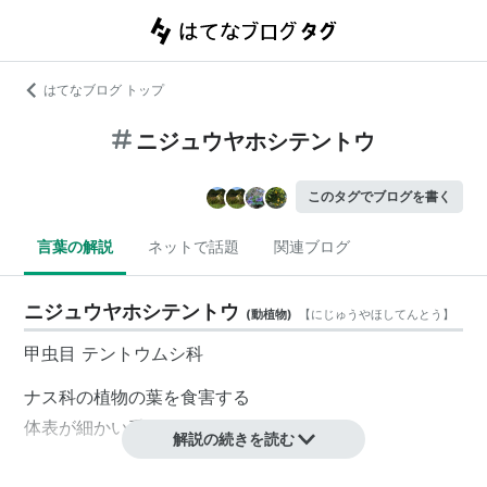
はてなブログ トップ
ニジュウヤホシテントウ
このタグでブログを書く
言葉の解説
ネットで話題
関連ブログ
ニジュウヤホシテントウ
(
動植物
)
【
にじゅうやほしてんとう
】
甲虫目
テントウムシ
科
ナス科の植物の葉を食害する
体表が細かい毛で覆われている。
解説の続きを読む
関連語 リスト::動物 リスト::昆虫