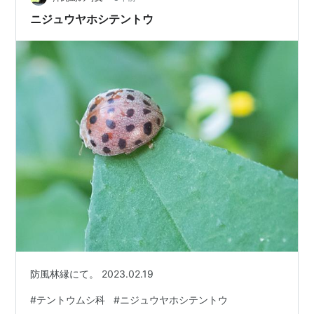
草ですね。 撮影：２０２３年６月２４日 横浜市栄区 こ
ニジュウヤホシテントウ
の日、クサレダマが蕾だったので、本当は撮影…
防風林縁にて。 2023.02.19
#
テントウムシ科
#
ニジュウヤホシテントウ