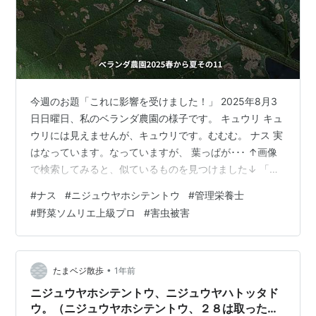
今週のお題「これに影響を受けました！」 2025年8月3
日日曜日、私のベランダ農園の様子です。 キュウリ キュ
ウリには見えませんが、キュウリです。むむむ。 ナス 実
はなっています。なっていますが、 葉っぱが･･･ ↑画像
で検索してみると、似ているものを見つけました↓ 「ニ
ジュウヤホシ」？ ニジュウヤホシテントウ
#
ナス
#
ニジュウヤホシテントウ
#
管理栄養士
（Henosepilachna vigintioctopunctata、シノニム：
#
野菜ソムリエ上級プロ
#
害虫被害
Epilachna vigintioctopunctata、二十八星天道） テント
ウムシ科に属する葉食性の昆虫の1種。ナス科の農業害虫
として有名である。名前の通り、上翅に左右合計28の黒
斑がある。 ニジュウ…
•
たまベジ散歩
1年前
ニジュウヤホシテントウ、ニジュウヤハトッタド
ウ。（ニジュウヤホシテントウ、２８は取ったど