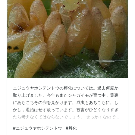
ニジュウヤホシテントウの孵化については。過去何度か
取り上げました。今年もまたジャガイモが育つ中，葉裏
にあちこちその卵を見かけます。成虫もあちこちに。し
かし，退治はせず放っています。被害がひどくなりすぎ
たら考えなくてはならないでしょう。 せっかくなので，
羽化前後のようすを超接写で記録することにしました。
#
ニジュウヤホシテントウ
#
孵化
以下は，できればシャープな画像を得たいなという気持