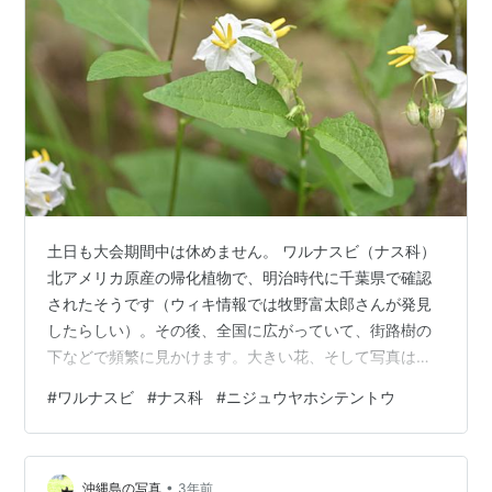
土日も大会期間中は休めません。 ワルナスビ（ナス科）
北アメリカ原産の帰化植物で、明治時代に千葉県で確認
されたそうです（ウィキ情報では牧野富太郎さんが発見
したらしい）。その後、全国に広がっていて、街路樹の
下などで頻繁に見かけます。大きい花、そして写真は白
い花ですが薄紫色の花がとても可愛いのですが、要注意
#
ワルナスビ
#
ナス科
#
ニジュウヤホシテントウ
外来生物とされている厄介者です。鋭い棘があり、しか
も有毒植物、そして繁殖力の強さなどがその原因です。
ナス科の害虫のニジュウヤホシテントウの温床にもなる
•
そうで、見た目の可愛さ以外はいいところなしという野
沖縄島の写真
3年前