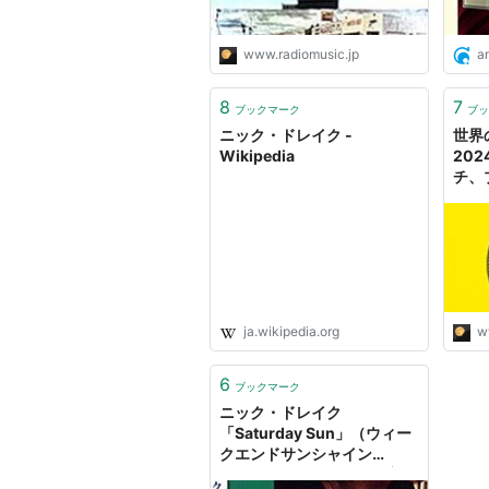
www.radiomusic.jp
a
8
7
ブックマーク
ブッ
ニック・ドレイク -
世界
Wikipedia
20
チ、
ルバ
ディ
ウェ
ク・
- 
ja.wikipedia.org
w
6
ブックマーク
ニック・ドレイク
「Saturday Sun」（ウィー
クエンドサンシャイン
2026/7/11） - ラジオと音楽