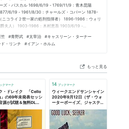
ブレーズ・パスカル 1698/6/19 - 1769/11/9：青木昆陽
77/6/19 - 1961/8/30：チャールズ・コバーン 1878-
ニコライ２世一家の処刑指揮者） 1896-1986：ウォリ
 1903-1986：木村恵吾 1903/6/19 -
9/6/19 - 1948/6/13：太宰治 1912-19…
屋竺
#
青野武
#
太宰治
#
キャスリーン・ターナー
ード・リンチ
#
イアン・ホルム
もっと見る
14
ックマーク
ブックマーク
ク・ドレイク 「Cello
ウィークエンドサンシャイン
ng」の69年未発表セッシ
2020年9月12日（ザ・ウォ
音源が試聴＆無料DL可 -
ーターボーイズ、ジャスティ
ss
ン・タウンズ・アール、ニッ
ク・ドレイク） - ラジオと音
楽