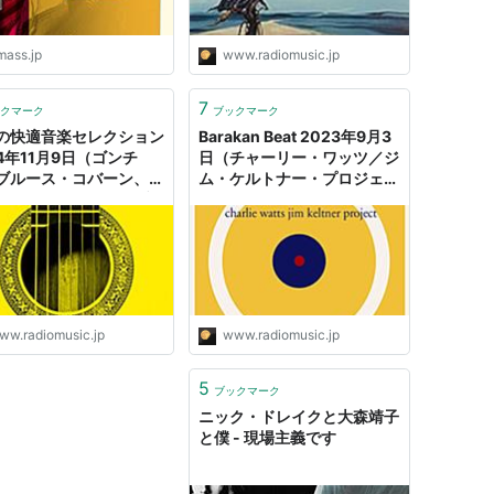
mass.jp
www.radiomusic.jp
7
クマーク
ブックマーク
の快適音楽セレクション
Barakan Beat 2023年9月3
24年11月9日（ゴンチ
日（チャーリー・ワッツ／ジ
ブルース・コバーン、ア
ム・ケルトナー・プロジェク
ート・コリンズ、ボブ・
ト、ニック・ドレイク、ステ
ラン、ジミー・スミス&
イプル・シンガーズ） & 週
ス・モンゴメリー、ニッ
間プレイリスト - ラジオと音
ドレイク、ムスタファ）
楽
ラジオと音楽
ww.radiomusic.jp
www.radiomusic.jp
5
ブックマーク
ニック・ドレイクと大森靖子
と僕 - 現場主義です