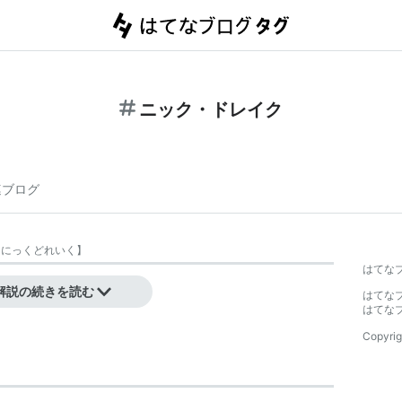
ニック・ドレイク
連ブログ
【
にっくどれいく
】
はてな
解説の続きを読む
はてな
はてな
Copyrig