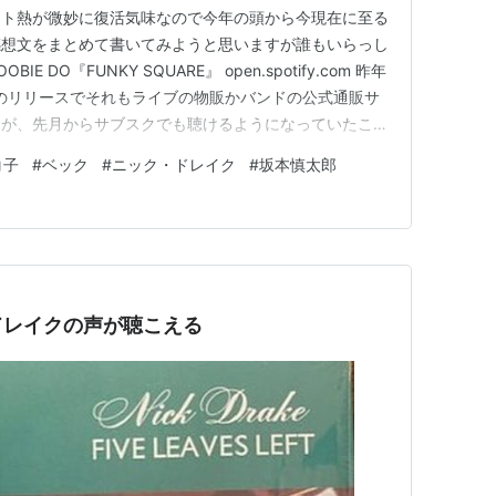
ット熱が微妙に復活気味なので今年の頭から今現在に至る
感想文をまとめて書いてみようと思いますが誰もいらっし
 DO『FUNKY SQUARE』 open.spotify.com 昨年
のリリースでそれもライブの物販かバンドの公式通販サ
たが、先月からサブスクでも聴けるようになっていたこと
あ、それだけスクービーへの熱が冷めていたということだ
コ子
#
ベック
#
ニック・ドレイク
#
坂本慎太郎
。アルバム名が示すとおりファンク色濃厚な楽曲がわんさ
ドレイクの声が聴こえる