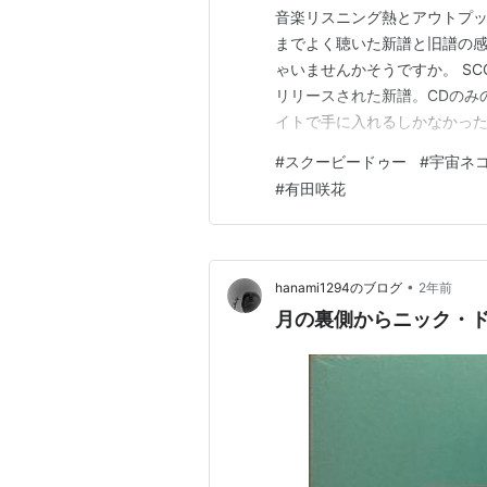
音楽リスニング熱とアウトプ
までよく聴いた新譜と旧譜の
ゃいませんかそうですか。 SCOOBIE
リリースされた新譜。CDのみ
イトで手に入れるしかなかっ
を最近知りようやく拝聴。ま
#
スクービードゥー
#
宇宙ネ
が、いやこのアルバムは良い
#
有田咲花
か収録されていて、…
•
hanami1294のブログ
2年前
月の裏側からニック・