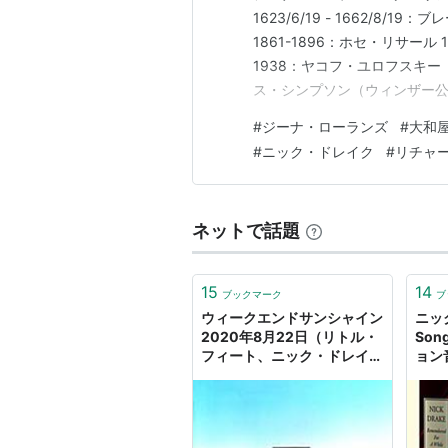
1623/6/19 - 1662/8/19：
1861-1896：ホセ・リサール 18
1938：ヤコフ・ユロフスキー（
ス・シンプソン（ウィンザー公爵夫人）
1941/6/2：ルー・ゲーリッグ 190
#
ジーナ・ローランズ
#
大和
#
ニック・ドレイク
#
リチャ
ネットで話題
15
14
ブックマーク
ブ
ウィークエンドサンシャイン
ニッ
2020年8月22日（リトル・
So
フィート、ニック・ドレイ
ョン
ク、ロッド・スチュワート、
ama
ダニー・ハサウェイ） - ラジ
オと音楽