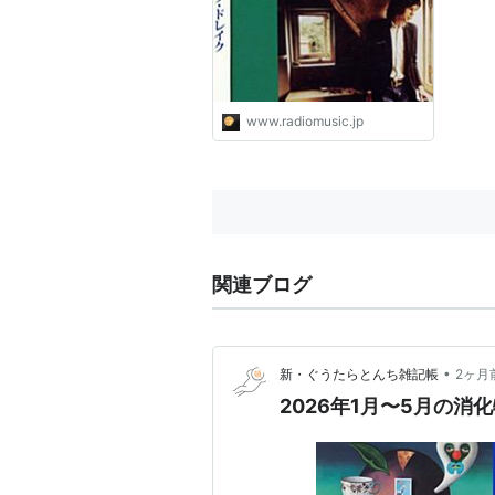
www.radiomusic.jp
関連ブログ
•
新・ぐうたらとんち雑記帳
2ヶ月
2026年1月〜5月の消