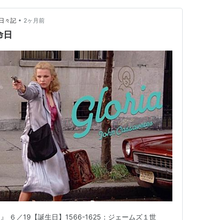
•
日々記
2ヶ月前
命日
 ６／19【誕生日】1566-1625：ジェームズ１世