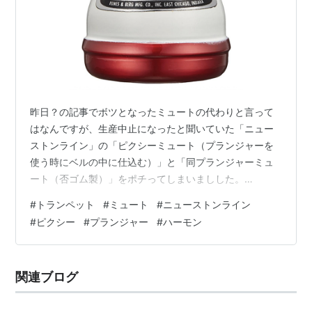
昨日？の記事でボツとなったミュートの代わりと言って
はなんですが、生産中止になったと聞いていた「ニュー
ストンライン」の「ピクシーミュート（プランジャーを
使う時にベルの中に仕込む）」と「同プランジャーミュ
ート（否ゴム製）」をポチってしまいましした。
Amazonへのリンクを貼ろうとしたらエラってしまったの
#
トランペット
#
ミュート
#
ニューストンライン
で「画像」をスクショして貼り付けておきます。 ピクシ
#
ピクシー
#
プランジャー
#
ハーモン
ーミュート プランジャーミュート あ、ハーマン社製の
「ワウワウミュート」は「滑り落ち防止」のために ハー
マンのワウワウミュート 絶縁テープを巻き付けてみたら
関連ブログ
ナンダイモンと化したようです。