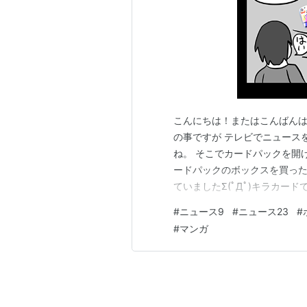
こんにちは！またはこんばんは！
の事ですが テレビでニュース
ね。 そこでカードパックを開
ードパックのボックスを買っ
ていましたΣ(ﾟДﾟ)キラカー
⇩（4番目のコマは私のもうそ
#
ニュース9
#
ニュース23
#
ポケモンカードの話をするのね
#
マンガ
ードを当てたのですが、（外れ