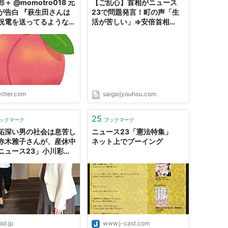
＋ @momotro018 元
【ご乱心】首相がニュース
が告白 『萩生田さんは
23で問題発言！町の声「生
祝電を送ってるような関
活が苦しい」⇒安倍首相
ゃなくて統一原理を知っ
「（人を）選んでいるでし
て「真の父母様」や「神
ょ。儲かっている人は中々言
計画を達成しよう」と言
わない」｜情報速報ドットコ
いた。八王子教会は萩生
ム
んを政界に戻すことが神
使命だった。「関係な
ってなんでそんなこと言
itter.com
saigaijyouhou.com
だろう‥』 #統一教会と
党 #ニュース23
25
ックマーク
ブックマーク
妬深い男の社会は息苦し
ニュース23「憲法特集」
赤木雅子さんが、産休中
ネット上でブーイング
ニュース23」小川彩佳
スターの取材を受けたワ
« ハーバー・ビジネス・
ライン
ol.jp
www.j-cast.com