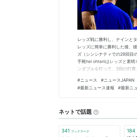
レッズ戦に勝利し、ナインと
レッズに簡単に勝利した後、彼はIn
ズ（シンシナティでの29回目の
手靴hei ohtaniはレッズ
ンダブルを打って、3回の打席、
ュしました。ゲームの後、彼はI
#
ニュース
#
ニュースJAPAN
ーキー・ベッツとピッチャーヨ
#
最新ニュース速報
#
最新ニュ
ネットで話題
341
184
ブックマーク