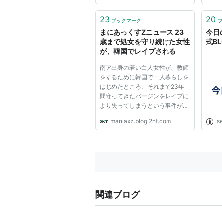
23
20
ブックマーク
まにあっくすZニュース 23
今日
歳まで処女を守り続けた女性
式BL
が、韓国でレイプされる
南ア出身の若い白人女性が、教師
をするために韓国で一人暮らしを
はじめたところ、それまで23年
間守ってきたバージンをレイプに
より失ってしまうという事件があ
った。 南ア出身の若い白人女性
maniaxz.blog.2nt.com
s
が韓国で英語教師をするために一
人暮らしを始めた。彼女の名はメ
リサ・ブラウアード。クワズール
ーナタール大学を卒業したばか
り...
関連ブログ