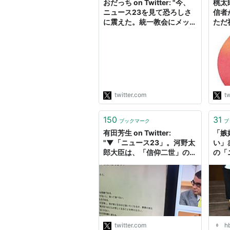
おだっち on Twitter: "今、
桃太郎
ニュース23を見て恐ろしさ
信者
に震えた。統一教会にメッセ
ただ
ージを送っていたトランプ氏
係じ
は「ギャラをもらったから」
てい
と言ってたが、その額1回1億
様の
3000万。他の首相クラスに
って
も同額。統一教会の元幹部は
田さ
キッパリと「原資は一般信者
様の
から巻き上げた…
い」
twitter.com
tw
https://t.co/yRvfINIX1e"
うん
自民
150
31
ブックマーク
ブ
有田芳生 on Twitter:
「嫉
"▼「ニュース23」。河野太
い」
郎大臣は、「信仰二世」の苦
の「
悩にについてまったく理解で
キャ
きず、何も答えませんでし
ケ 
た。予想通りですがひどいも
オン
のです。番組もどうして真剣
に質問しないんでしょうか。
https://t.co/CcFYYu9K4n"
twitter.com
hb