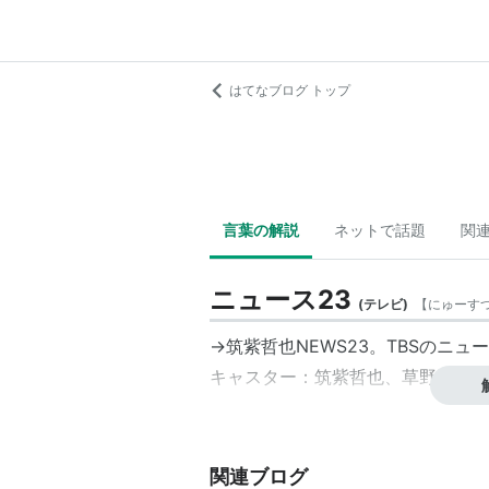
はてなブログ トップ
言葉の解説
ネットで話題
関
ニュース23
(
テレビ
)
【
にゅーす
→筑紫哲也NEWS23。TBSのニュ
キャスター：筑紫哲也、草野満代、
関連ブログ