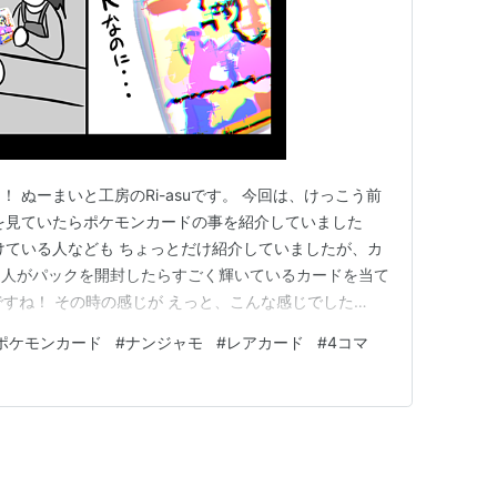
 ぬーまいと工房のRi-asuです。 今回は、けっこう前
を見ていたらポケモンカードの事を紹介していました
けている人なども ちょっとだけ紹介していましたが、カ
た人がパックを開封したらすごく輝いているカードを当て
ドですね！ その時の感じが えっと、こんな感じでした
うですが‥） 日常であった4コマ（テレビのニュースでも
ポケモンカード
#
ナンジャモ
#
レアカード
#
4コマ
。） と言う感じで 男の方が絵が全体に描かれたキラカ
た―）と…