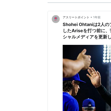
•
アスリートポイント
1年前
Shohei Ohtani
したAriseを打つ前に
シャルメディアを更新