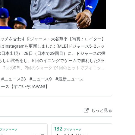
タッチを交わすドジャース・大谷翔平【写真：ロイター】
stagramを更新しました: [MLB]ドジャース5-2レッ
日本出現） 28日（日本で29回目）に、ドジャースの投
と素晴らしい試合をし、5回のイニングでゲームで勝利した2ラ
2回のRBI、2回のウォークで1回のヒットでフィニッシ
nstagramのアップデートを投稿しました。内野手のム
#
ニュース23
#
ニュース9
#
最新ニュース
シノブヤマモトが彼を称賛した最初の人でした Otan…
ース【すごいぞJAPAN!】
もっと見る
182
ブックマーク
ブックマーク