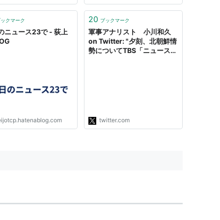
20
ブックマーク
ブックマーク
のニュース23で - 荻上
軍事アナリスト 小川和久
OG
on Twitter: "夕刻、北朝鮮情
勢についてTBS「ニュース
23」から電話。最悪の場合
とは断っていたが、米軍が攻
撃したとき北朝鮮側の砲が何
門生き残るとかいう話ができ
ないか、と言う。「専門家な
ら答えない質問ですね。喋り
たい人に頼んでください」と
eijotcp.hatenablog.com
twitter.com
言ってしまった。「ニュース
23」の看板は下ろしてほし
い。"