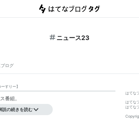
ニュース23
連ブログ
つーすりー
】
はてな
ース番組。
はてな
佐古忠彦、久保田智子
はてな
解説の続きを読む
Copyrig