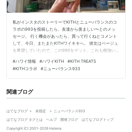
私がインスタのストーリーでKITHとニューバランスのコ
ラボの993を投稿したら、友達から羨ましい〜とのメッ
セージ。 行く機会があったら、買って行くねとコメント
して、今日、またまたKITHワイキキへ。 彼女はページュ
を希望していたので、この990をゲット。これも根強い
人気で日本では手に入りづらいとか。サイズは24cm。
#
ハワイ情報
#
ハワイKITH
#
KITH TREATS
そして、またこちらも。息子のお嫁さんに購入。サイズ
#
KITHコラボ
#
ニューバランス933
は23.5cm。 ハワイでは日本ほどKITHの知名度は低いら
しく、購入者は観光客がほとんどのようです。まだまだ
在庫はあるらしい！！ そして、その帰りにこちらのKITH
関連ブログ
TREATSでアイスクリームを食べました😋 オーダーはカ
ップア…
はてなブログ
>
未指定
>
ニューバランス933
はてなブログ タグとは
ヘルプ
開発ブログ
はてなブログトップ
Copyright (C) 2001-
2026
Hatena.