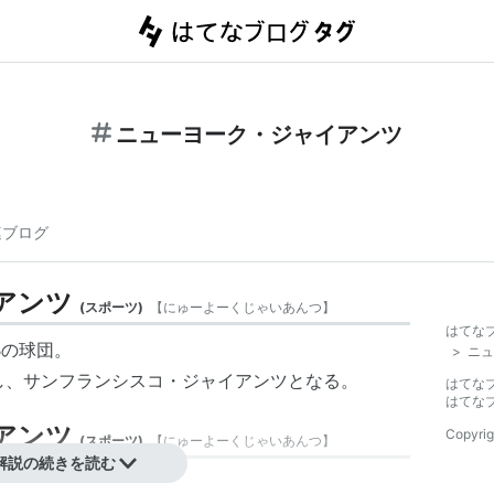
ニューヨーク・ジャイアンツ
連ブログ
アンツ
(
スポーツ
)
【
にゅーよーくじゃいあんつ
】
はてな
Bの球団。
>
ニュ
転し、サンフランシスコ・ジャイアンツとなる。
はてな
はてな
アンツ
Copyrig
(
スポーツ
)
【
にゅーよーくじゃいあんつ
】
解説の続きを読む