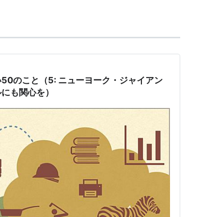
FL・NFC東地区に所属するチーム。
らチーム名を拝借した。
ト・ラザーフォードにあるニュー・メードウラン
00ドルで購入し、ジャイアンツの歴史はスタートし
50のこと（5: ニューヨーク・ジャイアン
歴史を誇る。
ルにも関心を）
リーグ制覇をするなど、創立当初からリーグ屈指の強豪チ
ンツ