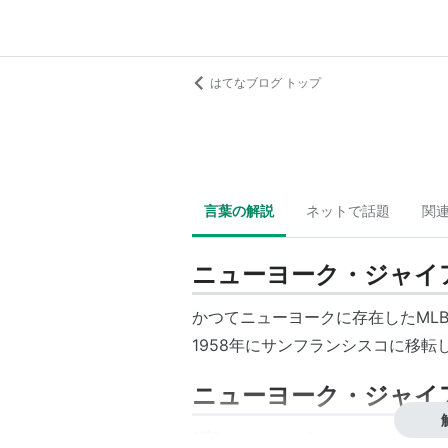
はてなブログ トップ
言葉の解説
ネットで話題
関
ニューヨーク・ジャイ
かつてニューヨークに存在したML
1958年にサンフランシスコに移
ニューヨーク・ジャイ
[英] New York Giants