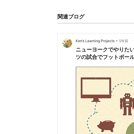
ニューヨーク・ジャイアンツ
は、N
1925年創設。同名のMLB球団
*1
か
関連ブログ
本拠地はニュージャージー州イース
ズ・スタジアム。
初代オーナーのティム・マーラが5
•
Ken’s Learning Projects
5年前
た。
ニューヨークでやりたい
現在のNFLチームでは4番目に長い
ツの試合でフットボー
1920年代、1930年代に3度の
ームとしてその名を広く知られた。
*1
:
現サンフランシスコ・ジャイア