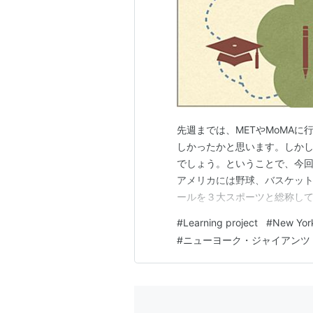
先週までは、METやMoMA
しかったかと思います。しか
でしょう。ということで、今
アメリカには野球、バスケッ
ールを３大スポーツと総称し
ルはそこそこ競技人口もあっ
#
Learning project
#
New Yor
う感じがあります。そして実際
#
ニューヨーク・ジャイアンツ
すけど行きましょうよ。観戦し