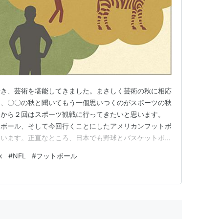
に行き、芸術を堪能してきました。まさしく芸術の秋に相応
し、〇〇の秋と聞いてもう一個思いつくのがスポーツの秋
回から２回はスポーツ観戦に行ってきたいと思います。
トボール、そして今回行くことにしたアメリカンフットボ
ています。正直なところ、日本でも野球とバスケットボー
て有名ではあるのですが、アメフトはそんなに、、、とい
k
#
NFL
#
フットボール
、私も詳しいルールまではよくわかっていません。 で
てから興味を持つかもし…