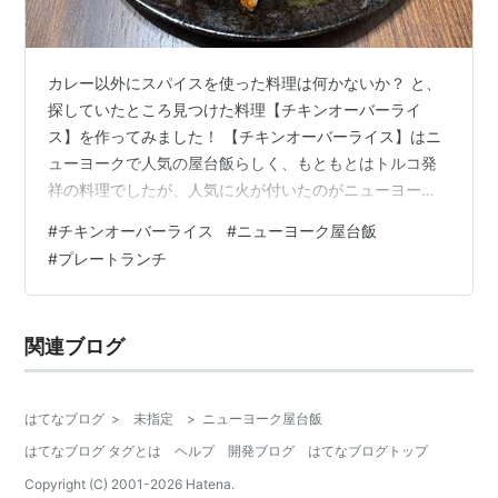
カレー以外にスパイスを使った料理は何かないか？ と、
探していたところ見つけた料理【チキンオーバーライ
ス】を作ってみました！ 【チキンオーバーライス】はニ
ューヨークで人気の屋台飯らしく、もともとはトルコ発
祥の料理でしたが、人気に火が付いたのがニューヨーク
の屋台だったらしく、現在ではニューヨーク定番の屋台
#
チキンオーバーライス
#
ニューヨーク屋台飯
飯になってるようです。 ニューヨークにも行った事もな
#
プレートランチ
く、【チキンオーバーライス】という料理名も初めて知
りましたが、色々とレシピを見てみると、スパイスをミ
ックスしたレシピから。手軽にカレー粉を使ったレシピ
関連ブログ
まで色々と散見され、今回は沢山のレシピを参考に、ス
パイスを効かせた【チキンオーバーライス】にチャ…
はてなブログ
>
未指定
>
ニューヨーク屋台飯
はてなブログ タグとは
ヘルプ
開発ブログ
はてなブログトップ
Copyright (C) 2001-
2026
Hatena.