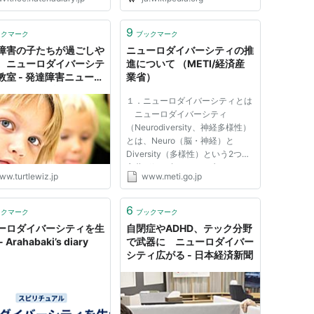
9
ックマーク
ブックマーク
障害の子たちが過ごしや
ニューロダイバーシティの推
。ニューロダイバーシテ
進について （METI/経済産
教室 - 発達障害ニュース
業省）
ーとるうぃず
１．ニューロダイバーシティとは
ニューロダイバーシティ
（Neurodiversity、神経多様性）
とは、Neuro（脳・神経）と
Diversity（多様性）という2つの
言葉が組み合わされて生まれた、
ww.turtlewiz.jp
www.meti.go.jp
「脳や神経、それに由来する個人
レベルでの様々な特性の違いを多
様性と捉えて相互に尊重し、それ
6
ックマーク
ブックマーク
らの違いを社会の中で活かしてい
ーロダイバーシティを生
自閉症やADHD、テック分野
こう」...
 Arahabaki’s diary
で武器に ニューロダイバー
シティ広がる - 日本経済新聞