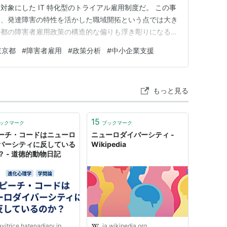
象にした IT 特化型のトライアル雇用制度だ。 この事
り、発達障害の特性を活かした職域開拓という点では大き
京都の障害者雇用政策の構造的な偏りも浮き彫りになる。
は「二層構造」になっている 東京都の障害者雇用政策は、
東京都
#
障害者雇用
#
政策分析
#
中小企業支援
ている。 ■ 第一層：精神障害者＝一般の障害者雇用枠
利用 …
もっと見る
15
ックマーク
ブックマーク
ーチ・コードはニューロ
ニューロダイバーシティ -
バーシティに反している
Wikipedia
？ - 道徳的動物日記
vitrice.hatenadiary.jp
ja.wikipedia.org