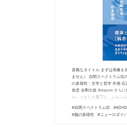
直截なタイトル まずは画像を
ません） 自閉スペクトラム症
の多様性・文学と哲学 作者:石原 
俊彦 金剛出版 Amazon 
ら～っとした装丁に、ふらふら
人の世界観を見事に表現してい
#
自閉スペクトラム症
#
ADHD
があるからでしょう。（ASD
#
脳の多様性
#
ニューロダイ
の部分が当てはまら…