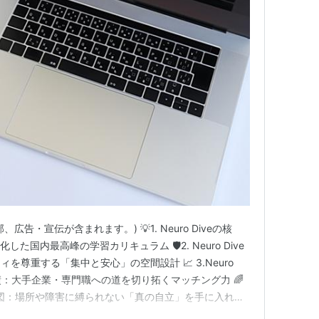
広告・宣伝が含まれます。) 💡1. Neuro Diveの核
た国内最高峰の学習カリキュラム 🛡️2. Neuro Dive
尊重する「集中と安心」の空間設計 📈 3.Neuro
績：大手企業・専門職への道を切り拓くマッチング力 🌈
未来予想図：場所や障害に縛られない「真の自立」を手に入れる
移行支援【Neuro Dive】 🚀 障害を才能へ。先端IT