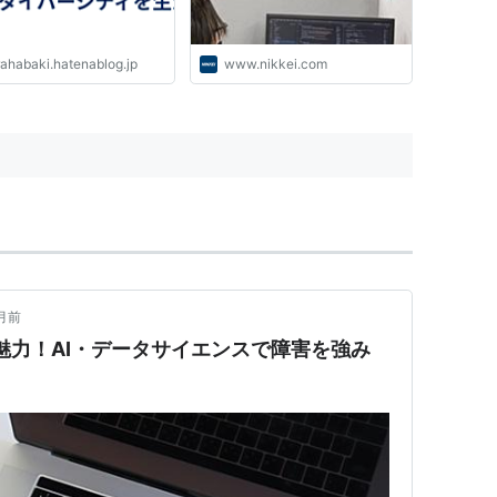
rahabaki.hatenablog.jp
www.nikkei.com
月前
コミと魅力！AI・データサイエンスで障害を強み