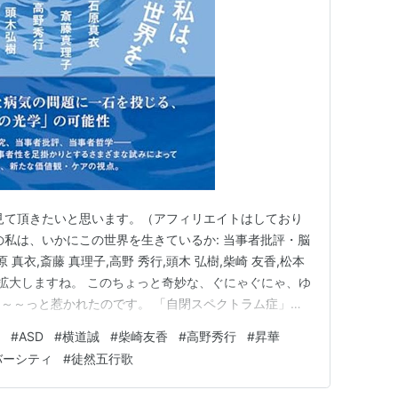
見て頂きたいと思います。（アフィリエイトはしており
の私は、いかにこの世界を生きているか: 当事者批評・脳
真衣,斎藤 真理子,高野 秀行,頭木 弘樹,柴崎 友香,松本
さらに拡大しますね。 このちょっと奇妙な、ぐにゃぐにゃ、ゆ
～～っと惹かれたのです。 「自閉スペクトラム症」の
るような気がして。 私自身にもたぶんにADHD的要素
#
ASD
#
横道誠
#
柴崎友香
#
高野秀行
#
昇華
ではないですが） ただ、注意欠陥多動性障害の「多動」
バーシティ
#
徒然五行歌