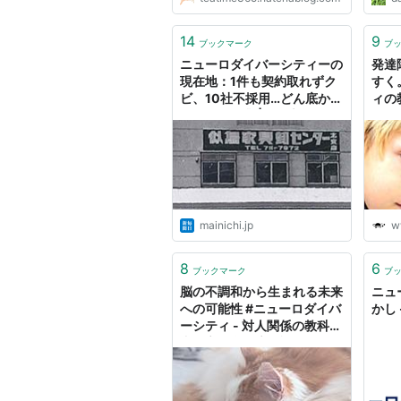
14
9
ブックマーク
ブ
ニューロダイバーシティーの
発達
現在地：1件も契約取れずク
すく
ビ、10社不採用…どん底から
ィの
のニトリ創業 | 毎日新聞
のた
mainichi.jp
w
8
6
ブックマーク
ブ
脳の不調和から生まれる未来
ニュ
への可能性 #ニューロダイバ
かし -
ーシティ - 対人関係の教科
書！心理学徹底解説