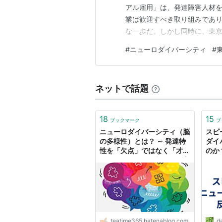
アル雇用」は、発達障害人材を対
業は歓迎すべき取り組みであ
な一歩だ。しかし同時に、東
1. 東京都の障害者雇用政策
#
ニューロダイバーシティ
#
実質的に以下の二層で運用され
国の制度（厚労省）をそのまま
ネットで話題
18
15
ブックマーク
ブ
ニューロダイバーシティ（脳
スピ
の多様性）とは？ ～ 発達特
ダイ
性を「欠点」ではなく「才
のか
能」として活かす新しい教育
～ - TeaTime∞
teatime365.hatenablog.com
da