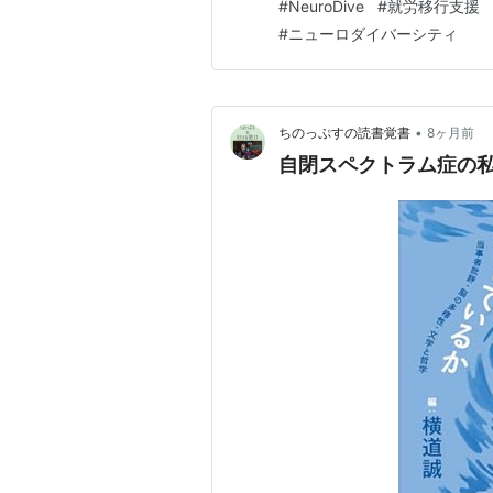
#
NeuroDive
#
就労移行支援
特化型「Neuro Dive」が
#
ニューロダイバーシティ
•
ちのっぷすの読書覚書
8ヶ月前
自閉スペクトラム症の