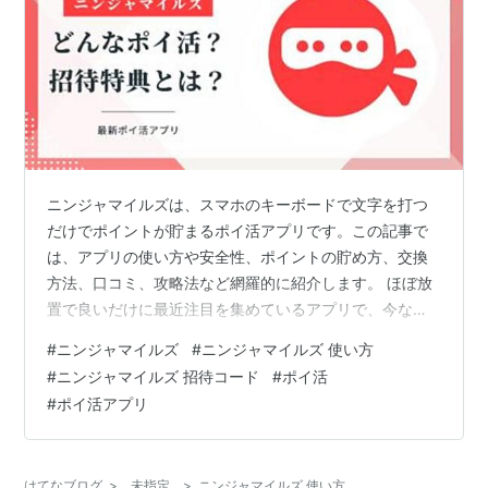
ニンジャマイルズは、スマホのキーボードで文字を打つ
だけでポイントが貯まるポイ活アプリです。この記事で
は、アプリの使い方や安全性、ポイントの貯め方、交換
方法、口コミ、攻略法など網羅的に紹介します。 ほぼ放
置で良いだけに最近注目を集めているアプリで、今なら
招待コード【IN7BDH7QMX】入力で5,000マイルGETで
#
ニンジャマイルズ
#
ニンジャマイルズ 使い方
きるよ！ ＼招待コード IN7BDH7QMX／ ニンジャマイル
#
ニンジャマイルズ 招待コード
#
ポイ活
ズ Sango technologies Inc. 目次 ニンジャマイルズと
#
ポイ活アプリ
は？基本情報と概要 Android版の対応状況 招待コードと
入力方法 ポイントサイト経由でインストール可能？ アプ
リの機能と特徴 ポイントの貯め方…
はてなブログ
>
未指定
>
ニンジャマイルズ 使い方