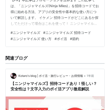
は、「ニンジャマイルズ(Ninja Miles)」を招待コードでお
得に始める方法、アプリの安全性や基本的な使い方につ
いて解説します。 イケメン 招待コードがどこにあるか探
してただけって場合はこれを使って！ ニンジャマイルズ
- キーボードポイ活 開発元:Sango Technologies Inc 無料
#
ニンジャマイルズ
#
ニンジャマイルズ 招待コード
posted withアプリーチ ニンジャマイルズ 招待コード
#
ニンジャマイルズ 使い方
#
ポイ活
#
節約
FAKOEILAMF ニンジャマイルズってどんなアプリ？ 安全
性について ニンジャマイルズの招待コードで5000マイ
ルもらえる ニンジャマイルズの招待コード入力方法
関連ブログ
【STEP1…
•
Kotaro's blog | ポイ活・旅行レビュー・お得情報
1年前
【ニンジャマイルズ】招待コードあり！怪しい？
安全性は？文字入力のポイ活アプリ徹底解説