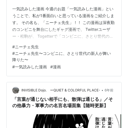
一気読みした漫画 今週のお題「一気読みした漫画」とい
うことで、私が1番面白いと思っている漫画をご紹介しま
す。 その名も、「ニーチェ先生」！！ この漫画は深夜勤
のコンビニを舞台にしたギャグ漫画で、 Twitterユーザ
ー・松駒が、 Togetterで「コンビニに、さとり世代の新
人が舞い降りた。」というタイトルで、自身のツイート
#
ニーチェ先生
を纏めたのが始まりです。 ストーリー 深夜のコンビニで
#
ニーチェ先生〜コンビニに、さとり世代の新人が舞い
バイトをしながら就職活動をしている松駒くん。 そんな
降りた〜
彼の元に新人アルバイトの仁井くんがやってきます。 初
#
一気読みした漫画
#
漫画
日から「お客様は神様だろう！？」と怒鳴るお客様に対
し、「神はいない」と回答。 ゆとり世代ならぬさとり世
代の新人がコン…
•
INVISIBLE Dojo. ーQUIET & COLORFUL PLACE-
6年前
「言葉が通じない相手にも、散弾は通じる」／そ
の他暴力・軍事力の名言名場面集【随時更新】