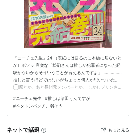
『ニーチェ先生』24 （表紙には居るのに本編に居ないと
か）ボソッ 唐突な「松駒さんは推しが犯罪者になった経
験がないからそういうことが言えるんですよ」 ……………
推しと言うほどではないがちょっと何人か思いついた。
◯原とか。あと長州元メンバーとか。 しかしプリンさん
いい人だな。……渡利は髪結いの亭主になりそうだが（ま
#
ニーチェ先生
#
推しは柴田くんですが
んまやん） お前がコンビニの本当の地獄を知るのはこれ
#
ペタトンパンチ、弱そう
からだ。念が籠ってまんな。 ………昨日『煮詰まる』の
誤用を使ったのはこちらを読む前ですよ（一応） 洗脳解
除サービスかー…何処のシューキョーか知らないけどハ
ネットで話題
もっと見る
マった身内を引っこ抜きに潜入して取り返してきたのな