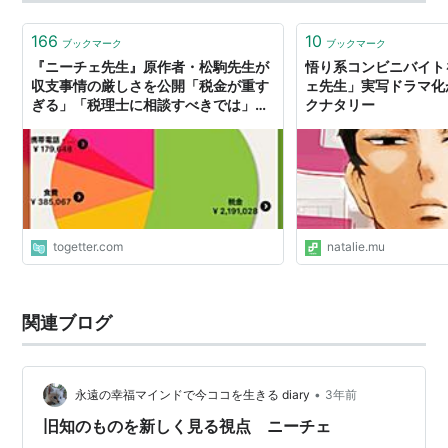
ら身内にいるらしいけどなー（小…
166
10
ブックマーク
ブックマーク
『ニーチェ先生』原作者・松駒先生が
悟り系コンビニバイト
収支事情の厳しさを公開「税金が重す
ェ先生」実写ドラマ化が
ぎる」「税理士に相談すべきでは」な
クナタリー
ど
togetter.com
natalie.mu
関連ブログ
•
永遠の幸福マインドで今ココを生きる diary
3年前
旧知のものを新しく見る視点 ニーチェ