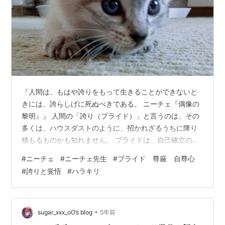
『人間は、もはや誇りをもって生きることができないと
きには、誇らしげに死ぬべきである。 ニーチェ『偶像の
黎明』』 人間の「誇り（プライド）」と言うのは、その
多くは、ハウスダストのように、招かれざるうちに降り
積もるものかも知れません。 プライドは、自己確立のた
めには大切な要素です。 しかし、自分を過大評価すると
#
ニーチェ
#
ニーチェ先生
#
プライド 尊厳 自尊心
きには周囲からは、指を刺され、警戒されることになり
#
誇りと覚悟
#
ハラキリ
ます。 もう一つの懸念は、自分の過小評価です。自分を
等身大で評価できない何かが潜んでいる状態です。 プラ
イドは、自分を支えたり、自分を追い込んだりする魔物
でもあります。 何かを「恥」と感じると、「こんな結果
•
sugar_xxx_oO’s blog
5年前
じゃ、人の前に出られないよ」と表現し…