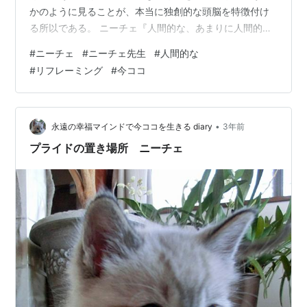
かのように見ることが、本当に独創的な頭脳を特徴付け
る所以である。 ニーチェ『人間的な、あまりに人間的
な』(筑摩書房)』 人間は新しいモノが好きでたまらない
#
ニーチェ
#
ニーチェ先生
#
人間的な
のかも知れません。 「まだまだ」とか「もっともっと」
#
リフレーミング
#
今ココ
という欲求が、そうさせるのでしょうか？ 一方、古代の
浪漫に取り憑かれている人もいます。骨董趣味で、倉庫
が溢れているのだとか。 このフレーズは、何に注目する
のが良いのかを提案してくれています。 それは、多くの
•
永遠の幸福マインドで今ココを生きる diary
3年前
人が知っている「古いもの」や「旧知のも…
プライドの置き場所 ニーチェ