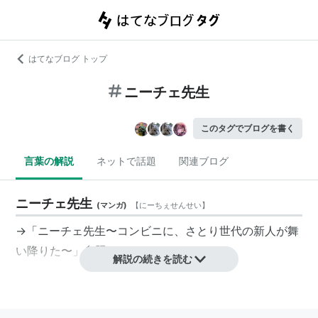
はてなブログ トップ
ニーチェ先生
このタグでブログを書く
言葉の解説
ネットで話題
関連ブログ
ニーチェ先生
(
マンガ
)
【
にーちぇせんせい
】
→「
ニーチェ先生〜コンビニに、さとり世代の新人が舞
い降りた〜
」参照
解説の続きを読む