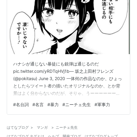
ハナシが通じない暴徒にも銃弾は通じるのだ
pic.twitter.com/yRDTqHVj1b— 坂之上田村フレンズ
(@pokitasu) June 3, 2020 一体何の作品なのか、ひょっ
としたらツイート者の描いたオリジナルなのか、とか背
景はよく分からないのだが、そりゃ、うーーーーーーー
ーーんと唸る。 そしてこうやって保存するのでありま
#
名台詞
#
名言
#
暴力
#
ニーチェ先生
#
軍事力
す。そして今見たら、アンサーツイート（リプライ）が
あった９１１を呼んでも解決には10分かかるが、M1911
なら二秒でけりが付く。 pic.twitter.com/07yfvJezvk—
はてなブログ
>
マンガ
>
ニーチェ先生
虚像 virtual image (@escape2025) June…
はてなブログ タグとは
ヘルプ
開発ブログ
はてなブログトップ