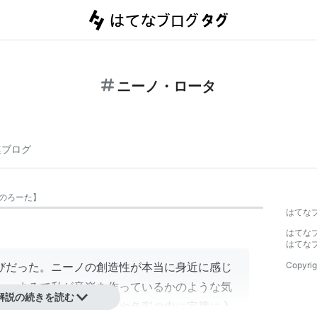
ニーノ・ロータ
連ブログ
のろーた
】
はてな
はてな
はてな
だった。ニーノの創造性が本当に身近に感じ
Copyrig
し、まるで私が音楽を作っているかのような気
解説の続きを読む
映画の雰囲気や登場人物や色彩の中に完璧に入