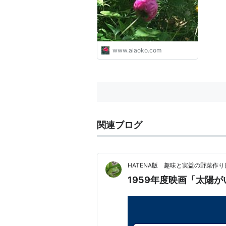
い出」と「終活」
www.aiaoko.com
関連ブログ
HATENA版 趣味と実益の野菜
1959年度映画「太陽