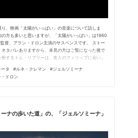
通り、映画「太陽がいっぱい」の音楽について話しま
m ご存知の方も多いと思いますが、「太陽がいっぱい」は1960
監督、アラン・ドロン主演のサスペンスです。 ストー
 ネタバレありますから、未見の方はご覧になった後で
ン扮するトム・リプリーは、友人のフィリップに会いに
来ます。実はトムはフィリップの父親から彼をアメリカに
ロータ
#
ルネ・クレマン
#
ジェルソミーナ
報酬は5,000ドル。 フィリップは金持ちの放蕩息
ン・ドロン
うフラン…
ミーナの歩いた道」の、「ジェルソミーナ」