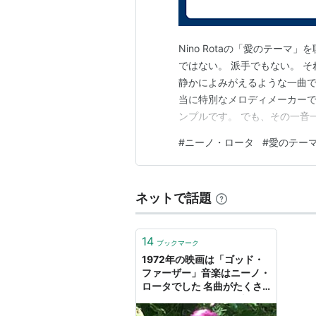
1973 『ゴッドファーザーPart
（
ASIN:B000063KZ1
）
Nino Rotaの「愛のテー
・・『陽は沈み 陽は昇る』（197
ではない。 派手でもない。 
静かによみがえるような一曲です。
amazon:ニーノ・ロータ
当に特別なメロディメーカーで
amazon:Nino Rota
ンプルです。 でも、その一音
■ 映画を超えた名曲 この曲はもち
#
ニーノ・ロータ
#
愛のテー
映画を知らなくても感動できま
た音…
ネットで話題
14
ブックマーク
1972年の映画は「ゴッド・
ファーザー」音楽はニーノ・
ロータでした 名曲がたくさ
んです - Arigato 毎日幸せを
感じる「懐かしい曲」と「思