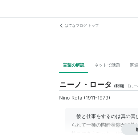
はてなブログ トップ
言葉の解説
ネットで話題
関
ニーノ・ロータ
(
映画
)
【
にー
Nino Rota (1911-1979)
彼と仕事をするのは真の喜び
られて一種の陶酔状態が伝染
持ちにさえなった。彼は私の