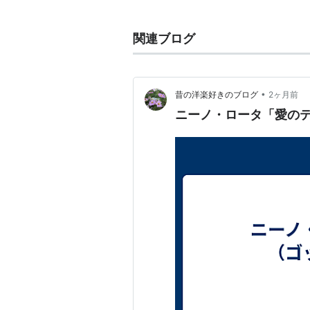
り込み、それらは彼の音楽の
指の現代作曲家の一人であっ
関連ブログ
ニ
）
フィルモグラフィ
•
昔の洋楽好きのブログ
2ヶ月前
ニーノ・ロータ「愛の
『白い酋長』（1952）から、『オ
リーニ作品の音楽を担当。
1959 『太陽がいっぱい』--
1960 『若者のすべて』--ル
1962 『山猫』--ルキノ・ヴ
1967 『じゃじゃ馬ならし』-
1968 『ロミオとジュリエット
（
ASIN:B00005GKIX
）
1972 『ゴッドファーザー』-
（
ASIN:B000063KZ0
）