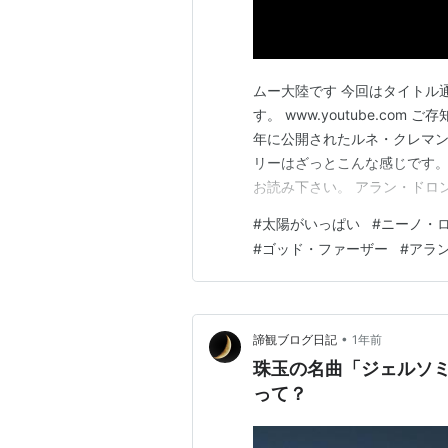
ムー大陸です 今回はタイトル
す。 www.youtube.co
年に公開されたルネ・クレマン
リーはざっとこんな感じです。
お読み下さい。 アラン・ドロ
アメリカからローマへやって
#
太陽がいっぱい
#
ニーノ・
連れ戻すように頼まれたのです。
#
ゴッド・ファーザー
#
アラ
子、イタリアにはマルジュとい
•
諦観ブログ日記
1年前
珠玉の名曲「ジェルソ
って？