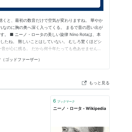
 II』--フランシス・フォード・コッポラ
マ」を聴くと、最初の数音だけで空気が変わりますね。 華やか
3）という日活の映画にも参加してるようです。
それなのに胸の奥へ深く入ってくる。 まるで昔の思い出が
 ■ ニーノ・ロータの美しい旋律 Nino Rotaは、本
したね。 難しいことはしていない。 むしろ驚くほどシ
一音が心に残る。 だから何十年たっても色あせません。
ろん The Godfather のために書かれました。 でも
マ（ゴッドファーザー）
すね。 それは単なる映画音楽ではなく、一つの独立し
もっと見る
6
ブックマーク
ニーノ・ロータ - Wikipedia