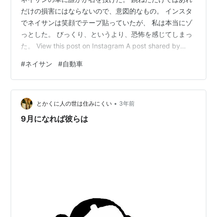
だけの損害にはならないので、意図的なもの。 インスタ
でネイサンは笑顔でテープ貼っていたが、 私は本当にゾ
っとした。 びっくり、というより、恐怖を感じてしまっ
た。 View this post on Instagram A post shared by
Nathan Chen (@nathanwchen) www.instagram.com 良
#
ネイサン
#
自動車
い車だからか、乗っている人がアジア人だからか、わか
らない。 まぁ、抗議のために車を炎上させてしまう事も
あるので、よくある事なの？？ ただ、よくわからないの
•
が、ネイサンが乗っている最中に投石されたのか、 乗…
とかくに人の世は住みにくい
3年前
9月になれば彼らは