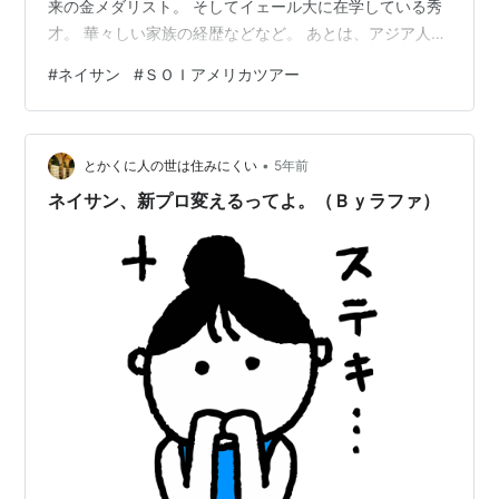
来の金メダリスト。 そしてイェール大に在学している秀
才。 華々しい家族の経歴などなど。 あとは、アジア人と
しての成功体験。 アメリカンドリームを体現しているよ
#
ネイサン
#
ＳＯＩアメリカツアー
うなチェン家の末っ子。 そして何より。 ネイサンの演技
に、今までのフィギュアのイメージと違うものを感じた
んだろう。 バレエとか、美しい舞踊のようなフィギュア
•
は、多くのファンがいるし、 アメリカにはその土壌があ
とかくに人の世は住みにくい
5年前
る。 しかし、それはほんの一部にしか過ぎない。 多くの
ネイサン、新プロ変えるってよ。（Ｂｙラファ）
人達、若者なんかは、もっと…