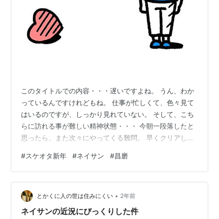
このタイトルでの内容・・・遅いですよね。 うん、わか
っているんですけれどもね。 仕事が忙しくて、色々見て
はいるのですが、しっかり見れていない。 そして、こち
らに訪れる事が難しい精神状態・・・ 今朝一段落したと
思ったら、また次々にやってくる難問。 早くクリアし
て、録画しているものをきちんと見たい、と思う今日こ
#
スケオタ新年
#
ネイサン
#
昌磨
の頃。 そうですね・・・・ＤＯＩはチラ見しました。 た
だ、家人が野球だの、バレーボールなど見ているので、
深夜にチラリと。 そこで、見たのは駿くんのラベンダ
•
ー。 何を隠そう（隠れてない）私は、昌磨のラベンダー
とかくに人の世は住みにくい
2年前
とロコのシーズンは かなり大好きで、鬼リピリストに入
ネイサンの近況にびっくりした件