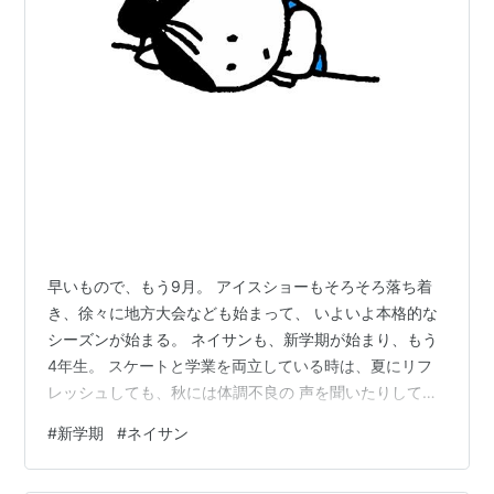
早いもので、もう9月。 アイスショーもそろそろ落ち着
き、徐々に地方大会なども始まって、 いよいよ本格的な
シーズンが始まる。 ネイサンも、新学期が始まり、もう
4年生。 スケートと学業を両立している時は、夏にリフ
レッシュしても、秋には体調不良の 声を聞いたりしてい
たので、気が気じゃなかったが、今はなんだか安心して
#
新学期
#
ネイサン
いる。 （しかし勉強だけでも身体壊すって学校なのに
さ・・・・） 日本は4月が新学期だが、海外は9月が多