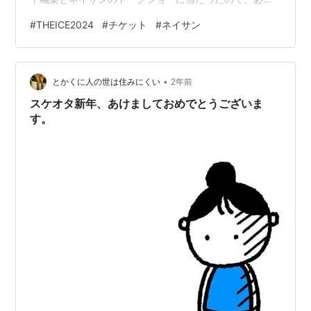
で休みを取った。 仕事仕事していると、フィギュアへの
#
THEICE2024
#
チケット
#
ネイサン
モードが落ちていく時もあり、 高まる時もある。 落ちて
いる時は、たいてい、仕事がうまくいっていない時だ。
雇われの時代は、趣味に走れば、その時は忘れるのだ
•
が、一旦経営者側になると、 そうもいかない。 なんだか
とかくに人の世は住みにくい
2年前
ずっと悩んでいる。 しかし昨年は私の最大の推しのネイ
スケオタ新年、あけましておめでとうございま
サンと真央ちゃんのイベ…
す。