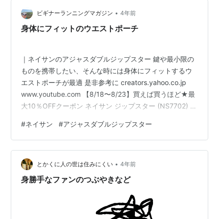
い。 だからここから、また新しい時が始まる。 フィギュ
•
ア選手もそんな感じかもしれない。 昨日、ネイサンのト
ビギナーランニングマガジン
4年前
ークイベントのアーカイヴ配信が最終日だったので、 Ｐ
身体にフィットのウエストポーチ
Ｃを立ち上げて、遅い夕食を食べ…
｜ネイサンのアジャスダブルジップスター 鍵や最小限の
ものを携帯したい、そんな時には身体にフィットするウ
エストポーチが最適 是非参考に creators.yahoo.co.jp
www.youtube.com 【8/18〜8/23】買えば買うほど★最
大10％OFFクーポン ネイサン ジップスター (NS7702) 陸
上/ランニング ウエストバッグ : ブラック NATHAN 父の
#
ネイサン
#
アジャスダブルジップスター
日ギフト 2206_cp_run価格: 3718 円楽天で詳細を見る 日
程 2022年8月27日（土）対象20才以上の健康な方 会場
青梅マラソンコース（約30㎞） 時間 9:00～15:00（終了
•
予定） 集合 08:5…
とかくに人の世は住みにくい
4年前
身勝手なファンのつぶやきなど