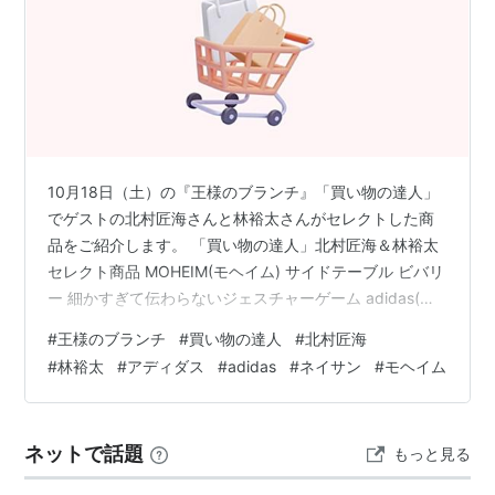
10月18日（土）の『王様のブランチ』「買い物の達人」
でゲストの北村匠海さんと林裕太さんがセレクトした商
品をご紹介します。 「買い物の達人」北村匠海＆林裕太
セレクト商品 MOHEIM(モヘイム) サイドテーブル ビバリ
ー 細かすぎて伝わらないジェスチャーゲーム adidas(ア
ディダス) ADIZERO ADIDAS PRO EVO 2 adidas(アディ
#
王様のブランチ
#
買い物の達人
#
北村匠海
ダス) Adizero Adios Pro 4 NATHAN(ネイサン) Zipster
#
林裕太
#
アディダス
#
adidas
#
ネイサン
#
モヘイム
Max 「買い物の達人」北村匠海＆林裕太セレクト商品
MOHEIM(モヘイム) サイドテーブル 優しく温もりにあふ
れた木のフレーム、スラリと伸びる脚、…
ネットで話題
もっと見る