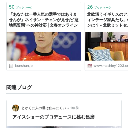
50
26
ブックマーク
ブックマーク
「あなたは一番人気の選手ではありま
北欧漂うイギリスのア
せんが」ネイサン・チェンが見せた“意
ィンテージ家具たち。G
地悪質問”への神対応 | 文春オンライン
ンは？ - 北欧ミッド
づくり
bunshun.jp
www.mashley1203.
関連ブログ
•
とかくに人の世は住みにくい
1年前
アイスショーのプロデュースに挑む昌磨