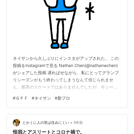
ネイサンから久しぶりにインスタがアップされた。 この
投稿をInstagramで見る Nathan Chen(@nathanwchen)
がシェアした投稿 遅ればせながら、私にとってグランプ
リシーズンがもう終わってしまうなんて信じられませ
ん。最高のスケートではありませんでしたが、今シーズ
ンはより多くの出場機会を得ることを楽しみにしていま
#
ＧＰＦ
#
ネイサン
#
新プロ
す！！。応援ありがとうございました。応援ありがとう
ございました！ #startyourimpossible 今回は、google先
生でない翻訳ソフトにしてみました！（どうでもいい）
•
まぁ、グランプリシリーズという意味でしょうね。 最近
とかくに人の世は住みにくい
5年前
は、前半ひとつ、後半ひとつ、です…
怪我とアスリートとコロナ禍で。