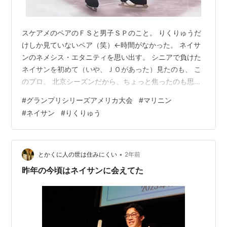
スケアメのペアのＦＳと男子ＳＰのこと。 りくりゅうだ
けしか見ていないペア（笑）←時間がなかった。 ネイサ
ンのネメシス・エタニティを思い出す。 シニアで負けた
ネイサンを初めて（いや、ＪＯがあった）見たのも、 こ
のプロ。 北京シーズンだから、ちょっと焦ったのも思い
出したし、逆にちょっとホッとした 面も思い出した。 だ
#
グランプリシリーズアメリカ大会
#
マリニン
って、負けなしなんて、どれだけプレッシャーになる
#
ネイサン
#
りくりゅう
ん？ 平昌シーズンもそうだったから、悔しいけれど、ネ
イサンの精神安定には いいかも、とくらいに思ったな。
そうこうしているうちに、はてなブログからメールが来
た。 1年前のブログ、2年前、3年前、4年前とこんなのア
•
とかくに人の世は住みにくい
2年前
ップしてましたよ、と。 1…
昨年の今頃はネイサンに会えてた