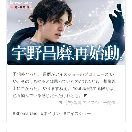
予想外だった。 昌磨がアイスショーのプロデュース い
や、そのうちやるとは思っていたのだけれども、想像以
上に早かった。 やりますねぇ。 Youtube見てる限りは、
色々悩んでいる感じだったけれども。 ◤￣￣￣￣￣￣￣
￣￣￣￣￣￣￣￣￣￣￣◥#宇野昌磨 アイスショー開催発
表記者会見 トヨタイムズにて配信決定🔥◣＿＿＿＿＿＿
#
Shoma Uno
#
ネイサン
#
アイスショー
＿＿＿＿＿＿＿＿＿＿＿＿◢🗓3月19日(水) start 13:00-
📍 https://t.co/JzvPoO0IUP pic.twitter.com/CjPd7uvlkx
— 宇野昌磨アイスショー2025 (@IceBrave_shoma)