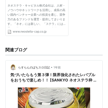
ネオステラ・キャピタル株式会社は、人材・
ノウハウやネットワークを活用し、成長の高
い国内ベンチャー企業への投資を通じ、競争
力のあるファンドを運営・提供してまいりま
す。「ネオ」には新しい、 「ステラ」には
星・一流という意味があります。 新光インベ
www.neostella-cap.co.jp
ストメントとキュービック・ベンチャーキャ
ピタルとが結合す...
関連ブログ
•
らすらんのぱちスロ日記
1年前
気づいたらもう第３弾！限界強化されたレバブル
をおうちで楽しめ！！ [SANKYO ネオステラ枠 レ
プリカレバーVol.３]