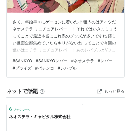
さて、年始早々にゲーセンに着いたぞ 狙うのはアイツだ
ネオステラ ミニチュアレバー！！ それではいきましょう
ってことで最近本当にこれ系のグッズが多いですね 嬉し
い反面全部集めていたらキリがないわ ってことで今回の
狙いはコチラ ミニチュアレバー！ あのレバブルとVフラ
が手のひらサイズで体感できます ってことで取ってきま
#
SANKYO
#
SANKYOレバー
#
ネオステラ
#
レバー
した！！ 結構小さい！ そんでもってやっぱり取りに行く
#
プライズ
#
パチンコ
#
レバブル
ゲーセンはちゃんと見た方がいい これはパチンコも一緒
だよ 基本的にこのくらいのサイズのプライズは、 どの種
類のプライズに限らず確率機に置かれることが多いです
ネットで話題
もっと見る
天井金額まで投資しないと途中でアームの力が抜けるあ
れね 最近のこの手…
6
ブックマーク
ネオステラ・キャピタル株式会社