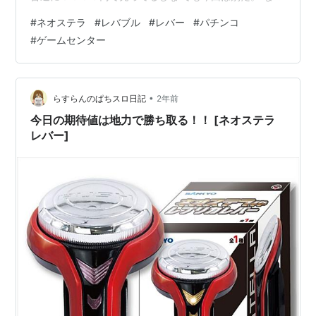
だか微妙だと言われていたバイブ この機能が今回爆上げ
#
ネオステラ
#
レバブル
#
レバー
#
パチンコ
されているらしいんだ。 今回はその調査に向かう ってこ
#
ゲームセンター
とで取ってきました！ クレイジーギアが隣でめちゃくち
ゃ残っていたんですよね あれ無限回収して転売でもして
やろうかな。 なんてことはどうでもいいんですよ 今回は
サミーじゃなくて三共だ これ取るのめちゃくちゃ大変だ
•
らすらんのぱちスロ日記
2年前
ったわ。。。 前…
今日の期待値は地力で勝ち取る！！ [ネオステラ
レバー]