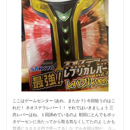
ここはゲームセンター (あれ、またか？) 今回狙うのはこ
れだ！ ネオステラレバー！！ それではいきましょう 三
共レバーはね、１回諦めているのよ 初回にとんでもボッ
タゲーセンに当たってから取る気なくしてたのよ しかも
普通に３０００円で売ってるしな でも今回は別だ。 なん