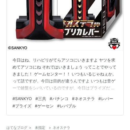
今日はね、リハビリがてらアソコにいきますよ ヤツを求
めてアソコにね それではいきましょう ってことでやって
きました！ ゲームセンター！！ いつもいるじゃねぇか。
って話ですが、今日は目的が違うんですよ いつもは音ゲ
ーで鍵盤をシバいているのですが、今日はプライズだ お
目当てはもちろんこれ ネオステラのレバー！！ これは取
#
SANKYO
#
三共
#
パチンコ
#
ネオステラ
#
レバー
るっきゃないやろ！ ってことで前から目はつけていたの
#
プライズ
#
ゲーセン
#
レバブル
ですが、まさかの入院でね、 いけないと諦めていたので
すが、 意外にも店舗が多かったのと、退院できたので確
保しに来たと言うことです 一応タイトーの取り扱い店舗
はてなブログ
>
未指定
>
ネオステラ
はこんな感じです。 SANKYOネオステラ枠レプリカレバ