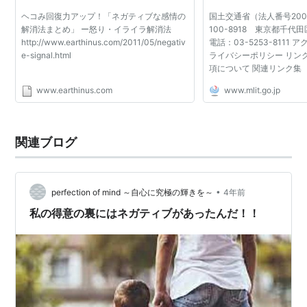
ヘコみ回復力アップ！「ネガティブな感情の
国土交通省（法人番号20000
解消法まとめ」 ー怒り・イライラ解消法
100-8918 東京都千代田
http://www.earthinus.com/2011/05/negativ
電話：03-5253-8111
e-signal.html
ライバシーポリシー リン
項について 関連リンク集
www.earthinus.com
www.mlit.go.jp
関連ブログ
•
perfection of mind ～自心に究極の輝きを～
4年前
私の得意の裏にはネガティブがあったんだ！！