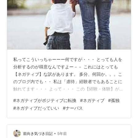
私ってこういっちゃーーー何ですが・・・ とっても人を
分析するのが得意なんですよー－－ これにはとっても
【ネガティブ】な訳があります。 多分、何回か。。。こ
のブログ内でも・・ 私は「虐待」経験者でもあることに
触れてます・・・ よって・・・ この【経験・体験】が
【人の観察眼】につながってるんです。 (ネガティブだか
#
ネガティブがポジティブに転換
#
ネガティブ
#
孤独
らこそ・・・よく見えてくることもある) 「人の表情で機
#
ネガティブだっていい
#
ナーバス
嫌を見る」 「人の動きでたたかれるのを避ける」 「声の
トーンを聞き分ける」 「言いたくても言わない」 ってな
具合です・・・ ・・・とっても五感が鍛えられまし
た・・・ また自分が「障害」児の親になったこと
•
前向き気づき日記
5年前