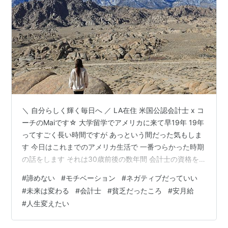
＼ 自分らしく輝く毎日へ ／ LA在住 米国公認会計士 x コ
ーチのMaiです☆ 大学留学でアメリカに来て早19年 19年
ってすごく長い時間ですが あっという間だった気もしま
す 今日はこれまでのアメリカ生活で 一番つらかった時期
の話をします それは30歳前後の数年間 会計士の資格を
取ろうと 勉強した時期でした 大学卒業後はアメリカに残
#
諦めない
#
モチベーション
#
ネガティブだっていい
って 働いていたのですが 安月給で借金もあり 貧乏なOL
#
未来は変わる
#
会計士
#
貧乏だったころ
#
安月給
生活を送っていました そんな状況から どうしても脱却し
#
人生変えたい
たくて 安定性があると言われていた アメリカの会計士の
資格を 取ることを決断 受験資格を満たすため まずは大