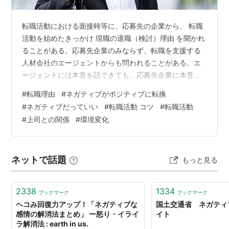
転職活動における面接時等に、応募先の企業から、 転職
活動を始めたきっかけ 現職の退職（検討）理由 を聞かれ
ることがある。応募先企業のみならず、転職を支援する
人材会社のエージェントからも問われることがある。エ
ージェントには本音を話できても、応募先企業に本音を
話すのは、ハードルが高いと感じる人もいるかもしれな
#
転職理由
#
ネガティブがポジティブに転換
い。世間一般におけるネット、SNS等で謳われている内
#
ネガティブだっていい
#
転職活動 コツ
#
転職活動
容に目を向けると、大きく２つのパターンがある。
#
上司との関係
#
環境変化
【Ａ】ネガティブな理由禁止 【Ｂ】本音を伝えるべきネ
ットやSNSではどちらか一方のみが謳われていることが
多い。このことについて、ネットやSNSの他、エージェ
ネットで話題
もっと見る
ントからの情報等、様々な角度から私が集め…
2338
1334
ブックマーク
ブックマーク
ヘコみ回復力アップ！「ネガティブな
国土交通省 ネガティ
感情の解消法まとめ」 ー怒り・イライ
イト
ラ解消法 : earth in us.