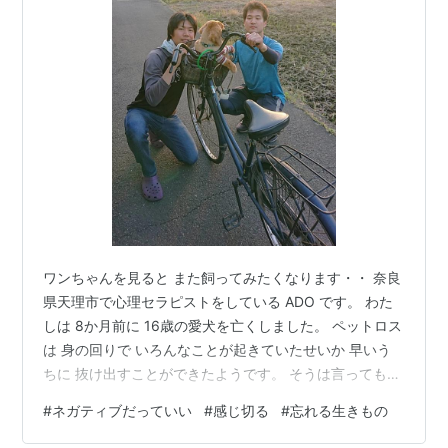
ワンちゃんを見ると また飼ってみたくなります・・ 奈良
県天理市で心理セラピストをしている ADO です。 わた
しは 8か月前に 16歳の愛犬を亡くしました。 ペットロス
は 身の回りで いろんなことが起きていたせいか 早いう
ちに 抜け出すことができたようです。 そうは言っても
決して忘れたわけではなく いまだに わたしたちの周辺を
#
ネガティブだっていい
#
感じ切る
#
忘れる生きもの
ウロウロ 歩き回っているような そんな気がしてなりませ
ん・・ わたしにとっては 最高の子だったので もう次の