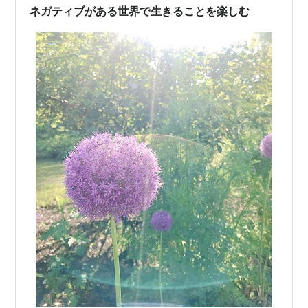
で・・・ また世間体や社会に対し…
ネガティブがある世界で生きることを楽しむ