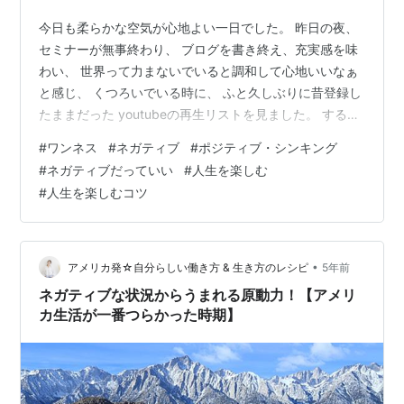
今日も柔らかな空気が心地よい一日でした。 昨日の夜、
セミナーが無事終わり、 ブログを書き終え、充実感を味
わい、 世界って力まないでいると調和して心地いいなぁ
と感じ、 くつろいでいる時に、 ふと久しぶりに昔登録し
たままだった youtubeの再生リストを見ました。 すると
そこにはすっかり入れたことも忘れていた 懐かしい歌が
#
ワンネス
#
ネガティブ
#
ポジティブ・シンキング
たくさん入っていて、 ああ、この曲好きだったな、 この
#
ネガティブだっていい
#
人生を楽しむ
曲は名曲だな、 懐かしいなぁと思いながら見ていまし
#
人生を楽しむコツ
た。 それを聴いていると、 おすすめに山崎まさよしさん
の 「one more time, one more chance」という曲や、
宇多田ヒカルさんの「first lov…
•
アメリカ発☆自分らしい働き方 & 生き方のレシピ
5年前
ネガティブな状況からうまれる原動力！【アメリ
カ生活が一番つらかった時期】