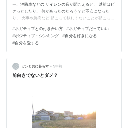
ー、消防車などの サイレンの音が聞こえると、 以前はビ
クっとしたり、 何があったのだろう？と不安になった
り、 火事や急病など 起こって欲しくないことが起こった
人のことを思い、 勝手に辛さや悲しみ、怖さに意識がつ
#
ネガティブとの付き合い方
#
ネガティブだっていい
ながり、 痛みや恐れを感じていました。 でも今はサイレ
#
ポジティブ・シンキング
#
自分を好きになる
ンの音が聞こえると、 大変なことがあった人を 急いで助
#
自分を愛する
けに行く人がいるのだなぁと その温かさを思ったり、 そ
んな優しいシステムがある社会、世界にいることを感
じ、 ありがたいなと感じます。 よくコップの水を見て、
まだ半分あると思うか…
•
ガンと共に暮らす
5年前
前向きでないとダメ？