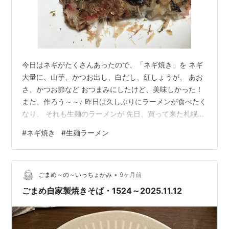
今日はネギがたくさんあったので、「ネギ焼き」を ネギ
大量に、山芋、かつお出し、白だし、紅しょうが、 あお
さ、かつお節など おつまみにしたけど、美味しかった！
また、作ろう～～♪ 昨日は久しぶりにラーメンが食べたく
なり、 それも生麺のラーメンが 先日、買って来た札幌ラ
ーメン２食入り、 １７８円だったので、買った。 具たく
#
ネギ焼き
#
生麺ラーメン
さんでこれも美味しくって、大成功。。。。 なんせ、料
理が好きな自分、日夜、考え中。。。。。 そうそう、今
日、銀行の前を通ったら、駐車場が満タンだった、 ひょ
•
っとして、本日はボーナス支給日かな？？ 私にはボーナ
ごまめ～の～いっちょかみ
9ヶ月前
スはない。（泣） ランキング参加中gooからきました ラ
ごまめ自家製焼きそば・1524～2025.11.12
ンキング参加中愛…