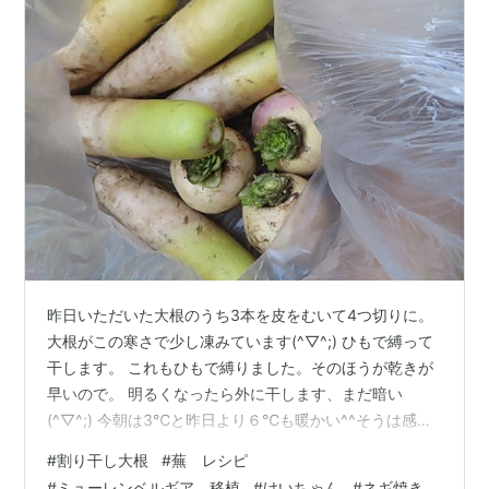
昨日いただいた大根のうち3本を皮をむいて4つ切りに。
大根がこの寒さで少し凍みています(^▽^;) ひもで縛って
干します。 これもひもで縛りました。そのほうが乾きが
早いので。 明るくなったら外に干します、まだ暗い
(^▽^;) 今朝は3℃と昨日より６℃も暖かい^^そうは感じ
ないけど^^ 起きたときの部屋の気温。 蕪はちょうど
#
割り干し大根
#
蕪 レシピ
watakoさんがアップされていたので、これ作ります^^お
#
ミューレンベルギア 移植
#
けいちゃん
#
ネギ焼き