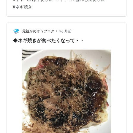
わり、戦闘モードに突入するんです。 朝の散歩の帰りに
#
ネギ焼き
天かす（揚げ玉） 青ネギ 豚肉をいそいそと買って帰りま
す。 キャベツと小麦粉と玉子は前日に買い、冷蔵庫に在
るのを使います。 今日の昼ご飯は」鉄板の上で」あつあ
つの焼きたてを食べようとし…
•
元祖かめぞうブログ
6ヶ月前
◆ネギ焼きが食べたくなって・・