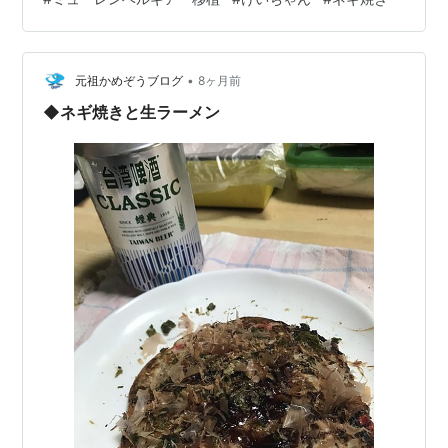
いしそう！ これも作ってみようかと思います。 昔放送さ
れていた「ためしてガッテン」のレシピです👍 味噌汁の
中に蕪を入れると柔らかくなり過ぎてあのくちゃっとし
た食感が苦手。 これならサクッとするみたいです^^ 白菜
•
元祖かめぞうブログ
8ヶ月前
もいた…
◆ネギ焼きと生ラーメン