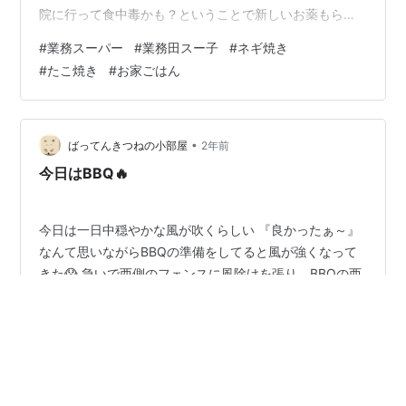
院に行って食中毒かも？ということで新しいお薬もらっ
てきたんだって。 食べるとお腹痛くなるからあまり飲食
#
業務スーパー
#
業務田スー子
#
ネギ焼き
したくないみたいだけど、食べないと薬飲めないから
#
たこ焼き
#
お家ごはん
渋々お昼に帰っていきました。 早く治って元気になって
ねヾ(｡>﹏<｡)ﾉﾞ✧*。 それからまた読書したり、お母さん
と韓国ドラマ「魔女たちの楽園」を見てました。 相変わ
らずお金持ち権力者が平民の子連れの可愛らしい女の子
•
ばってんきつねの小部屋
2年前
をいじめてました。ひどい！ …
今日はBBQ🔥