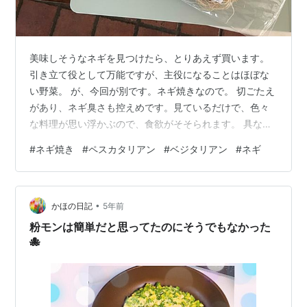
美味しそうなネギを見つけたら、とりあえず買います。
引き立て役として万能ですが、主役になることはほぼな
い野菜。 が、今回が別です。ネギ焼きなので。 切ごたえ
があり、ネギ臭さも控えめです。見ているだけで、色々
な料理が思い浮かぶので、食欲がそそられます。 具なし
焼きうどんとの節約レシピw。 ネギ焼きは卵不要なので
#
ネギ焼き
#
ペスカタリアン
#
ベジタリアン
#
ネギ
ペスカタリアンになって食べる頻度が増えました。 ポン
酢、しょうゆ、マヨラー油、からし、わさび、と味変で
きるのも嬉しいですよね。
•
かほの日記
5年前
粉モンは簡単だと思ってたのにそうでもなかった
🐙