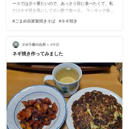
ースでは少々重たいので、あっさり目に食べたくて、私
だけネギ焼き風にしてポン酢で食べる。 ランキング参加
中麺類全般
#
ごまめ自家製焼きそば
#
ネギ焼き
•
ズボラ爺の台所
4年前
ネギ焼き作ってみました