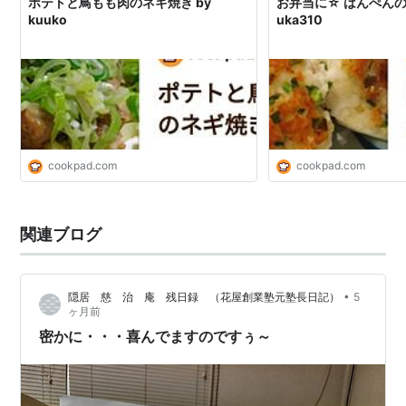
ポテトと鳥もも肉のネギ焼き by
お弁当に☆ はんぺんの
kuuko
uka310
cookpad.com
cookpad.com
関連ブログ
•
隠居 慈 治 庵 残日録 （花屋創業塾元塾長日記）
5
ヶ月前
密かに・・・喜んでますのですぅ～