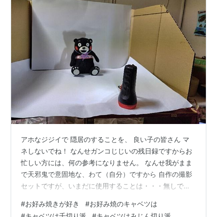
アホなジジイで 隠居のすることを、 良い子の皆さん マ
ネしないでね！ なんせガンコじじいの残日録ですからお
忙しい方には、何の参考になりません。 なんせ我がまま
で天邪鬼で意固地な、わて（自分）ですから 自作の撮影
セットですが、いまだに使用することは・・・無しで
す。 好きなものが食べたいなぁ～てなると、 わき目もふ
#
お好み焼きが好き
#
お好み焼のキャベツは
らず、家族の迷惑など気にせずに、 いきなり顔付きも変
#
キャベツは千切り派
#
キャベツはみじん切り派