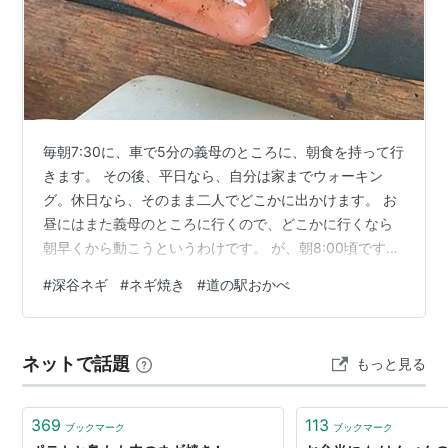
毎朝7:30に、車で5分の義母のところに、朝食を持って行
きます。 その後、平日なら、自分は家までウォーキン
グ。休日なら、そのまま二人でどこかに出かけます。 お
昼にはまた義母のところに行くので、どこかに行くなら
朝早くから動こうというわけです。 が、朝8:00頃です。
どこかに行くと言っても、まだ開いてるところはほとん
#
深谷ネギ
#
ネギ焼き
#
道の駅おかべ
どなく、モーニング営業してるファミレスとかしかあり
ません。 あと9:00になると、ホームセンターとか農産直
売所が開きますが、それまでの時間はなかなか難しいの
ネットで話題
もっと見る
です。 先日の昭和の日もこのパターンでした。 せっかく
の祭日、どこか行きたい気持ちはあれど、「どうしよ
う？、まだどこも開いてない…
369
113
ブックマーク
ブックマーク