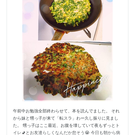
午前中お勉強全部終わらせて、本を読んでました。 それ
から妹と甥っ子が来て「転スラ」わー久し振りに見まし
た。 甥っ子はここ最近、お腹を壊していて夜もずっとト
イレ🚽とお友達らしくなんだか怠そう😭 今日も朝から病