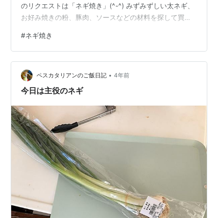
のリクエストは「ネギ焼き」(^-^) みずみずしい太ネギ、
お好み焼きの粉、豚肉、ソースなどの材料を探して買い
ました。 ・ネギは疲労回復、身体を温めるなどの効能が
#
ネギ焼き
あり、風邪の引き始めにもいい効果があるそうです。 ・
お好み焼きの粉 水を入れたボウルに粉を入れて混ぜま
す。 玉子、肉、ネギ、天かすなど材料を加えて空気を含
•
ませるように混ぜます。 フライパン（中火）で生地を焼
ペスカタリアンのご飯日記
4年前
いて、ソース、青のり、かつおぶしなどかけて完成！ 普
今日は主役のネギ
段、お好み焼きはお店で食べる…