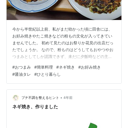
今から半世紀以上前、私がまだ幼かった頃に田舎には、
お好み焼きやたこ焼きなどの粉もの文化が入ってきてい
ませんでした。 初めて見たのはお祭りか花見の出店だっ
たでしょうか。 なので、粉ものはどうしてもおやつやお
つまみとしてしか認識できず、未だに夕飯時などの主食
としては受け入れられないんですね。 お好み焼き…じゃ
#
おつまみ
#
簡単料理
#
ネギ焼き
#
お好み焼き
ないの？ 選んだ理由はほぼ邪道 予定外の登用 順番間違
#
醤油タレ
#
ひとり暮らし
えた💦 いい訳じゃないけど いよいよ佳境に 終わりよけ
れば… 今日のひとこと お好み焼き…じゃないの？ 前回の
記事の最後にちょっとご紹介した「もう1品」のお話で
す。またいつものようにネットサーフィンで料理動画を
•
プチ不調を整えるヒント
4年前
観ていると、割りと簡単にできそ…
ネギ焼き、作りました