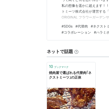
私の想像を遥かに超えます！！ じ
トミーツ株式会社が運営する「FLOW
ORIGINAL フラワーガーデン
ル」！ ネクストミーツは「地
#
SDGs
#
代替肉
#
ネクスト
るい未来のために代替肉で気候
#
コラボレーション
#
ハラミ
肉…
ネットで話題
10
ブックマーク
焼肉屋で選ばれる代替肉｢ネ
クストミーツ｣の正体