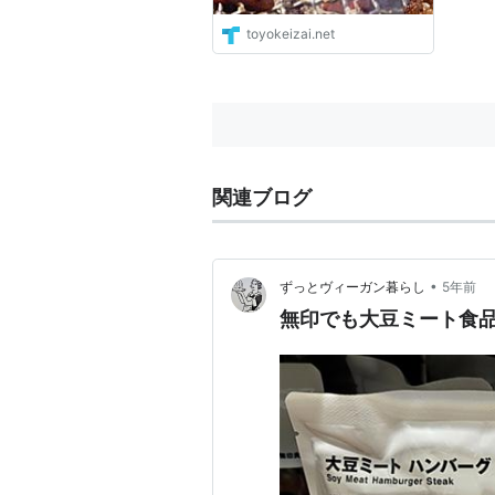
toyokeizai.net
関連ブログ
•
ずっとヴィーガン暮らし
5年前
無印でも大豆ミート食