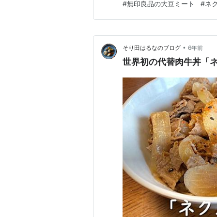
#
無印良品の大豆ミート
#
ネ
ふうに普通に代替ミート食品
ヴィーガンの私は感無量です
•
そり田はるなのブログ
6年前
世界初の代替肉牛丼「