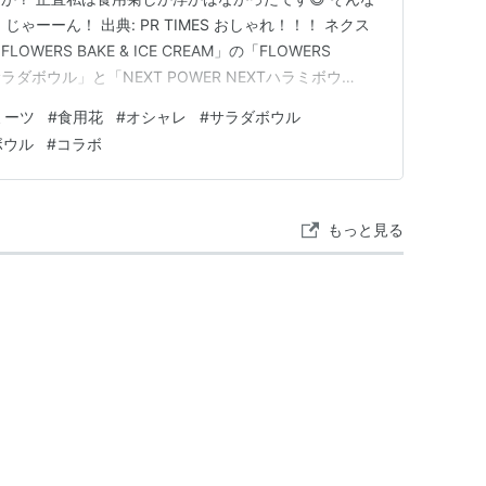
ゃーーん！ 出典: PR TIMES おしゃれ！！！ ネクス
ERS BAKE & ICE CREAM」の「FLOWERS
サラダボウル」と「NEXT POWER NEXTハラミボウ
球を終わらせない」を理念として掲げ、子どもたちの明
ミーツ
#
食用花
#
オシャレ
#
サラダボウル
変動問題の解決に取り組んでいます！ これまで、代替
ボウル
#
コラボ
もっと見る