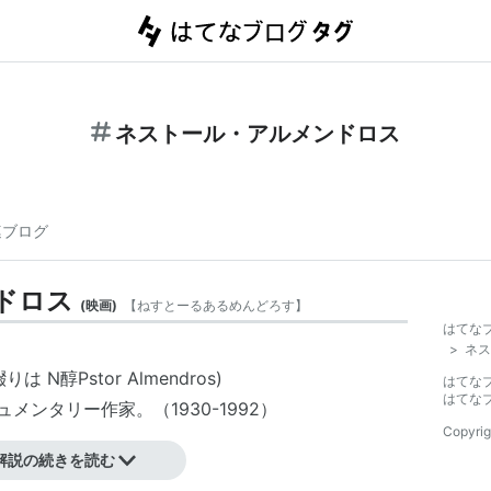
ネストール・アルメンドロス
連ブログ
ドロス
(
映画
)
【
ねすとーるあるめんどろす
】
はてな
>
ネス
醇Pstor Almendros)
はてな
はてな
ュメンタリー作家
。（1930-1992）
Copyrig
解説の続きを読む