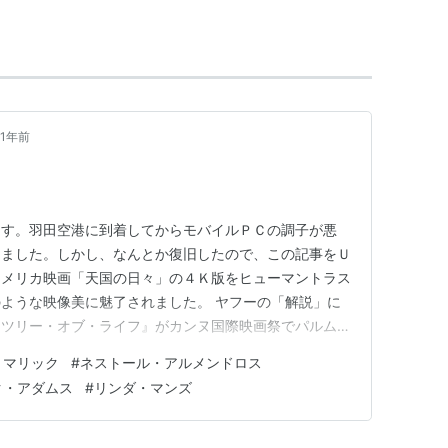
、バルセロナに生れる。
いた父のもとへ移住。
1年前
死亡。
が、スペイン発音は
ネストル・アルメンドロス
。
トリュフォー
らの作品を多数手掛けたが、トリュフ
ます。羽田空港に到着してからモバイルＰＣの調子が悪
ントン
作品などを手掛けた。
けました。しかし、なんとか復旧したので、この記事をＵ
アメリカ映画「天国の日々」の４Ｋ版をヒューマントラス
ような映像美に魅了されました。 ヤフーの「解説」に
『ツリー・オブ・ライフ』がカンヌ国際映画祭でパルムド
ード家の一夜』全米批評家協会賞撮影賞受賞。
リックが、１９７８年に発表した監督第２作。２０世紀初
デミー撮影賞、全米批評家協会賞を受賞。
・マリック
#
ネストール・アルメンドロス
舞台に、時代に翻弄（本楼）される若者たち４人の青春、
ク・アダムス
#
リンダ・マンズ
イマー』アカデミー撮影賞ノミネート。
、『シカゴ』『ＨＡＣＨＩ 約…
デミー撮影賞ノミネート。