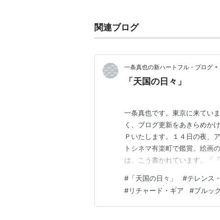
経歴
略歴
関連ブログ
1930年10月30日 スペイン
1948年 キューバに亡命して
•
一条真也の新ハートフル・ブログ
1992年3月4日 エイズにより
「天国の日々」
フランスではネストールと呼ばれる
エリック・ロメール
、
フランソワ・
一条真也です。東京に来てい
ォー他界後、渡米し、
ロバート・ベ
く、ブログ更新をあきらめか
Ｐいたします。１４日の夜、
賞歴
トシネマ有楽町で鑑賞。絵画の
は、こう書かれています。「
1970年 『野生の少年』『モ
ールを受賞したテレンス・マ
1978年 『天国の日々』アカ
#
「天国の日々」
#
テレンス
頭のテキサスの広大な農場を
#
リチャード・ギア
#
ブルッ
1979年 『クレイマー、クレ
希望、挫折が描かれる。主演は
1980年 『青い珊瑚礁』アカ