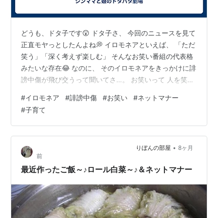
どうも、ドタ子です😲 ドタ子さ、 今回のニュースを見て
正直モヤっとしたんよね💭 イロモネアといえば、 「ただ
笑う」「深く考えず楽しむ」 そんなお笑い番組の代表格
みたいな存在😂 なのに、 そのイロモネアをきっかけに誹
謗中傷が飛び交うって聞いてさ…。 お笑いって 人を笑顔
にするためのコンテンツじゃなかったっけ？ って、ドタ
#
イロモネア
#
誹謗中傷
#
お笑い
#
ネットマナー
子は思ってしまった😔 お笑いは「好き」「嫌い」が分か
#
子育て
れるのが当たり前 ドタ子も正直あるよ？ この芸人さん好
き✨ このネタはちょっと合わない🤔 昔の方が面白かった
な〜とか💬 でもそれって 個人の好みの話であって、 誰
•
りぼんの部屋
8ヶ月
かを攻撃する理由にはならんよね💦 昔はそれを テレビの
前
前で家族や友…
最近作ったご飯～♪ロール白菜～♪＆ネットマナー