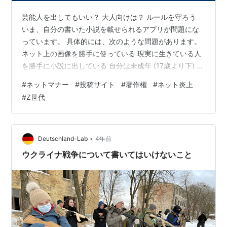
芸能人を出してもいい？ 大人向けは？ ルールを守ろう
いま、自分の書いた小説を載せられるアプリが問題にな
っています。 具体的には、次のような問題があります。
ネット上の画像を勝手に使っている 現実に生きている人
を勝手に小説に出している 自分は未成年 (17歳より下) な
のに、大人向けの小説を書いている などの行為が見られ
#
ネットマナー
#
投稿サイト
#
著作権
#
ネット炎上
ます。 これらは、やってはいけないことです。 たしか
#
Z世代
に、アプリの運営会社にも問題があります。 これらの行
為をやめさせるべきなのに、ちゃんとやめさせていませ
ん。 しかし、ダメなことをするユーザーも、もちろんダ
メです。 この記事では、小説投稿アプリでやってはいけ
•
Deutschland-Lab
4年前
ないことをまとめます…
ウクライナ戦争について書いてはいけないこと