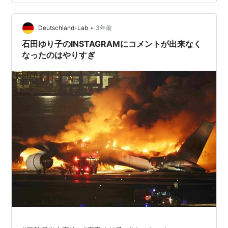
素のある二次創作を投稿する際は、公式タグを使わず、
検索避けをして、隠れなければならない」と他人に向け
•
て発言するのは差別である、ということです。 なお、タ
Deutschland-Lab
3年前
イトルにてBLのことを「腐」と呼びましたが、これは
石田ゆり子のINSTAGRAMにコメントが出来なく
「公式タグを使うな、検索避けを…
なったのはやりすぎ