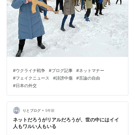
#
ウクライナ戦争
#
ブログ記事
#
ネットマナー
#
フェイクニュース
#
誹謗中傷
#
言論の自由
#
日本の外交
•
りとブログ
5年前
ネットだろうがリアルだろうが、世の中にはイイ
人もワルい人もいる