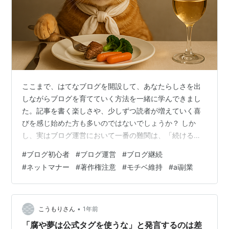
ここまで、はてなブログを開設して、あなたらしさを出
しながらブログを育てていく方法を一緒に学んできまし
た。記事を書く楽しさや、少しずつ読者が増えていく喜
びを感じ始めた方も多いのではないでしょうか？ しか
し、実はブログ運営において一番の難関は、「続けるこ
と」だと言われています。最初は楽しくても、ふとした
#
ブログ初心者
#
ブログ運営
#
ブログ継続
きっかけでモチベーションが下がったり、ネット上のマ
#
ネットマナー
#
著作権注意
#
モチベ維持
#
ai副業
ナー違反やトラブルに巻き込まれてしまったりすると、
続けることが難しくなってしまうことも…。 でも大丈
夫。事前に「ブログを楽しく続けるコツ」と「最低限守
るべきマナー」を知っておけば、安心して、あなたらし
•
こうもりさん
1年前
いペースでブログ運営を続けていくことができます。 …
「腐や夢は公式タグを使うな」と発言するのは差