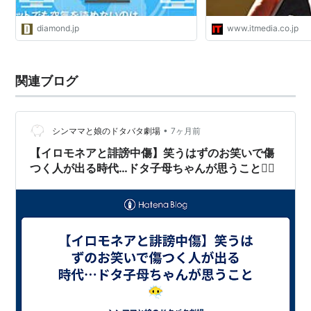
diamond.jp
www.itmedia.co.jp
関連ブログ
•
シンママと娘のドタバタ劇場
7ヶ月前
【イロモネアと誹謗中傷】笑うはずのお笑いで傷
つく人が出る時代…ドタ子母ちゃんが思うこと😶‍🌫️