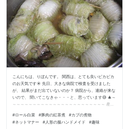
こんにちは、りぼんです。 関西は、とても良いピカピカ
のお天気です☀️ 先日、大きな病院で検査を受けました
が、 結果がまだ出ていないのか？ 病院から、連絡が来な
いので、 聞いてこなきゃ・・・と、思っています😅 🎄～
～～～～～～～～～～～～～～～～～～～～～～～ 産直
コーナーで、小玉の白菜を購入したので、 ロール白菜を
#
ロール白菜
#
豚肉の紅茶煮
#
カブの煮物
作りました🍲 ２人暮らしなので、小さい白菜って、 丁度
#
ネットマナー
#
人形の服ハンドメイド
#
趣味
良いサイズです。 ★具は、ひき肉・玉ねぎ・人参・卵・