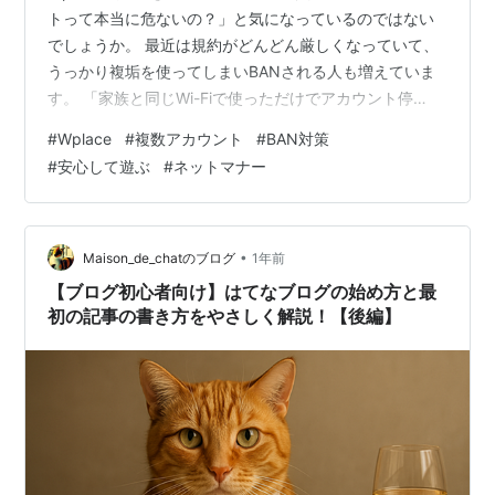
トって本当に危ないの？」と気になっているのではない
でしょうか。 最近は規約がどんどん厳しくなっていて、
うっかり複垢を使ってしまいBANされる人も増えていま
す。 「家族と同じWi-Fiで使っただけでアカウント停
止！？」そんな噂や体験談がSNSで目に入ると、不安や
#
Wplace
#
複数アカウント
#
BAN対策
疑問がどんどん膨らみますよね。 この記事では、実際に
#
安心して遊ぶ
#
ネットマナー
複垢BANされた事例や最新の運営チェック方法、安心し
てWplaceを楽しむためのコツまで、やさしく解説してい
ます。 「ルールを守って楽しみたい」「みんなと協力し
て素敵な作品をつくりたい」という方にこそ、役立つ情
•
Maison_de_chatのブログ
1年前
報をまとめていますので…
【ブログ初心者向け】はてなブログの始め方と最
初の記事の書き方をやさしく解説！【後編】