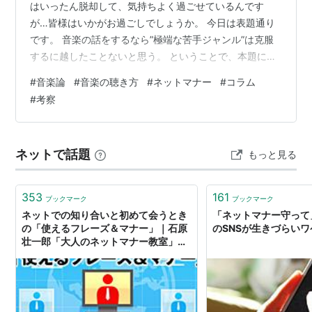
はいったん脱却して、気持ちよく過ごせているんです
が…皆様はいかがお過ごしでしょうか。 今日は表題通り
です。 音楽の話をするなら”極端な苦手ジャンル”は克服
するに越したことないと思う。 ということで、本題に入
ります…
#
音楽論
#
音楽の聴き方
#
ネットマナー
#
コラム
#
考察
ネットで話題
もっと見る
353
161
ブックマーク
ブックマーク
ネットでの知り合いと初めて会うとき
「ネットマナー守って
の「使えるフレーズ＆マナー」｜石原
のSNSが生きづらいワ
壮一郎「大人のネットマナー教室」｜
ダイヤモンド・オンライン