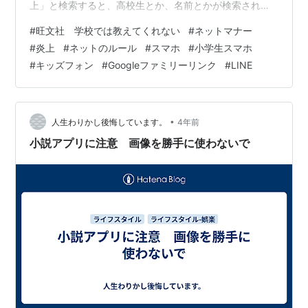
上」と検索すると、高校生とか、名前とかが検索されて
ます。 動画の内容を見ると、共有のものをわざわざ汚い
#
旺文社 学校では教えてくれない
#
ネットマナー
状態にし、にもかかわらず他の人が使える状態にすると
#
炎上
#
ネットのルール
#
スマホ
#
小学生スマホ
いう。。。 自分がされたら嫌な事は相手にしてはいけな
#
キッズフォン
#
Googleファミリーリンク
#
LINE
いという、割と最初に子供に教えるような話です。 それ
に便乗するような、話も続々出てきてます。 今から１０
年くらい前にバイトテロというものがあった事を、忘れ
てしまったのでしょうか。 お店が…
•
人生わりかし後悔しています。
4年前
小説アプリに注意 画像を勝手に使わないで