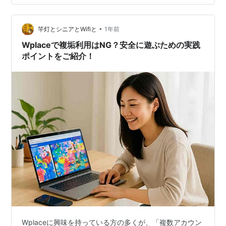
パン粉 ・干し椎茸です。 味付けは、コンソメと椎茸の戻
し汁のみ。 お肉からも、お野菜からも良い出汁が出ま
す。 ただ、今回は、いつもの量の倍くらい作ったので、
•
竿灯とシニアとWifiと
1年前
ちょっと量が多かった…
Wplaceで複垢利用はNG？安全に遊ぶための実践
ポイントをご紹介！
Wplaceに興味を持っている方の多くが、「複数アカウン