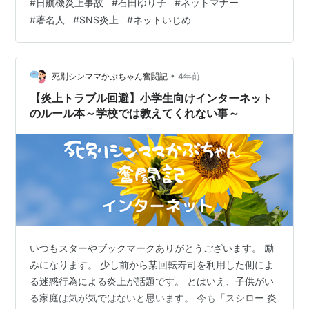
#
日航機炎上事故
#
石田ゆり子
#
ネットマナー
#
著名人
#
SNS炎上
#
ネットいじめ
•
死別シンママかぶちゃん奮闘記
4年前
【炎上トラブル回避】小学生向けインターネット
のルール本～学校では教えてくれない事～
いつもスターやブックマークありがとうございます。 励
みになります。 少し前から某回転寿司を利用した側によ
る迷惑行為による炎上が話題です。 とはいえ、子供がい
る家庭は気が気ではないと思います。 今も「スシロー 炎