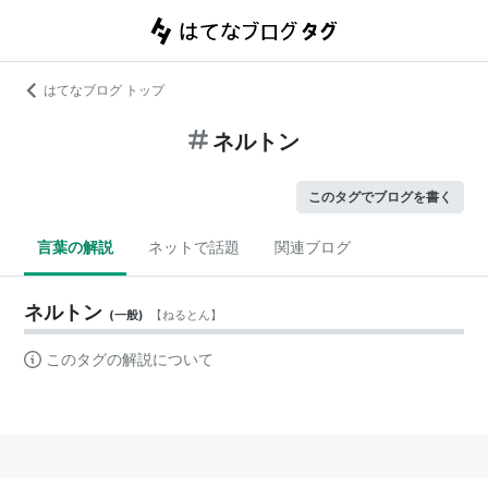
はてなブログ トップ
ネルトン
このタグでブログを書く
言葉の解説
ネットで話題
関連ブログ
ネルトン
(
一般
)
【
ねるとん
】
このタグの解説について