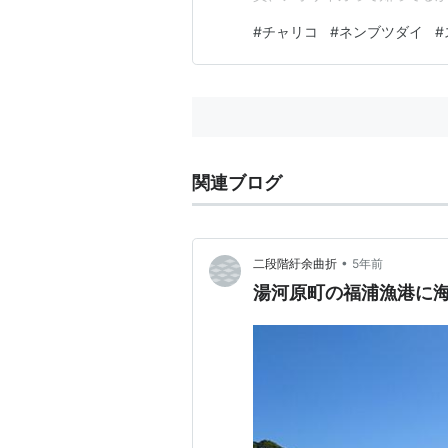
きました。』 ▲アオリイカ 
#
チャリコ
#
ネンブツダイ
#
『こいつが吐いた墨の跡が黒い
洗い流してくれればいいのに。
関連ブログ
•
二段階紆余曲折
5年前
湯河原町の福浦漁港に