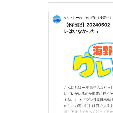
なりっしーの「それ行け！中高年！
【釣行記】202405
レはいなかった」
こんにちはー 中高年のなりっ
にグレがいるのか調査に行くぞ
すね。』 👦『グレ捜索隊出動
かしこの黒い汚れは何でありま
員、アオリイカって知ってるか