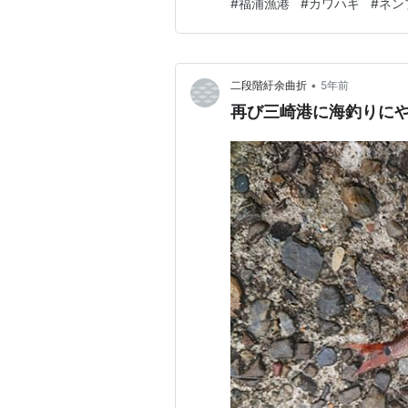
#
福浦漁港
#
カワハギ
#
ネン
は有料で1000円です。駐め
払いました。 隣で釣りをして
•
二段階紆余曲折
5年前
再び三崎港に海釣りに