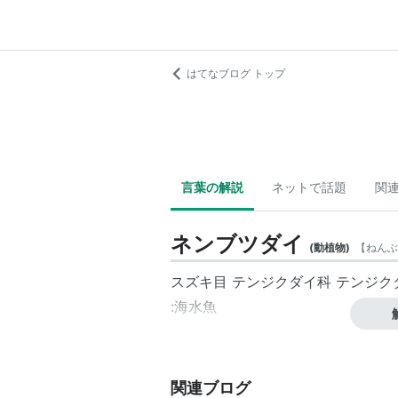
はてなブログ トップ
言葉の解説
ネットで話題
関
ネンブツダイ
(
動植物
)
【
ねんぶ
スズキ目 テンジクダイ科 テンジク
:海水魚
関連ブログ