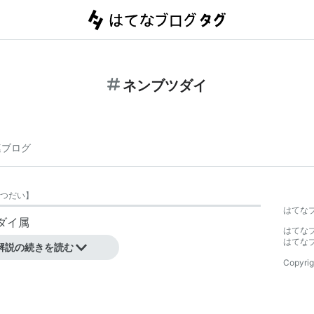
ネンブツダイ
連ブログ
つだい
】
はてな
ダイ属
はてな
はてな
解説の続きを読む
Copyrig