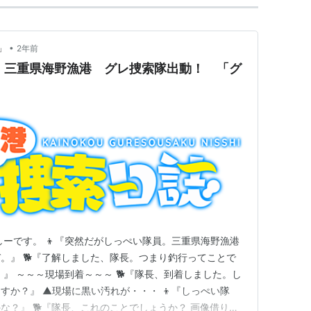
•
」
2年前
02 三重県海野漁港 グレ捜索隊出動！ 「グ
しーです。 👦『突然だがしっぺい隊員。三重県海野漁港
。』 🐕『了解しました、隊長。つまり釣行ってことで
！』 ～～～現場到着～～～ 🐕『隊長、到着しました。し
すか？』 ▲現場に黒い汚れが・・・ 👦『しっぺい隊
な？』 🐕『隊長、これのことでしょうか？ 画像借りて