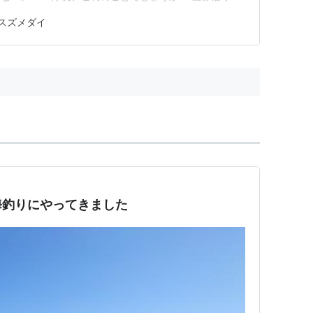
『しっぺい隊員、正解だ。気が利くじゃーないか。』 👦
スズメダイ
汚れの正体だ。』 🐕『隊長、よーくわかりました。』
エギンガーは…
海釣りにやってきました