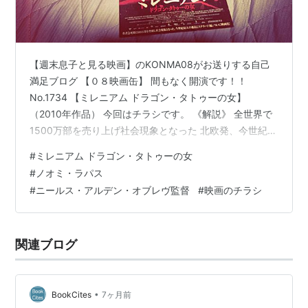
セブン・シスターズ
（2017） 出演
ラプチャー 破裂
（2016） 出演
クライム・ヒート
（2014）＜未＞ 出演
【週末息子と見る映画】のKONMA08がお送りする自己
チャイルド44 森に消えた子供たち
（2015） 出演
満足ブログ 【０８映画缶】 間もなく開演です！！
デッドマン・ダウン
（2013） 出演
No.1734 【ミレニアム ドラゴン・タトゥーの女】
パッション
（2012） 出演
（2010年作品） 今回はチラシです。 《解説》 全世界で
プロメテウス
（2012） 出演
1500万部を売り上げ社会現象となった 北欧発、今世紀最
大の傑作ミステリー上陸！ 全世界40ヵ国以上で翻訳され
シャーロック・ホームズ シャドウゲーム
（2011） 出
#
ミレニアム ドラゴン・タトゥーの女
【ダ・ヴィンチ・コード】を超え今世紀最大のミステリ
演
#
ノオミ・ラパス
ーと絶賛され1500万部を売り上げて社会現象となった話
ミレニアム3 眠れる女と狂卓の騎士
（2009） 出演
#
ニールス・アルデン・オブレヴ監督
#
映画のチラシ
題作が遂に映画化！日本でも絶賛された北欧スウェーデ
ミレニアム2 火と戯れる女
（2009） 出演
ン発の壮大なトリロジーは映画化とともに世界各国でた
ミレニアム ドラゴン・タトゥーの女
（2009） 出演
ちまち脅威の大ヒット！原作者で本作が処女作となるス
関連ブログ
ティーグ・ラーソンは…
•
BookCites
7ヶ月前