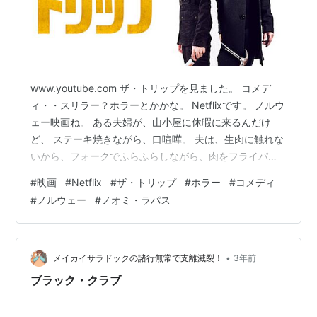
www.youtube.com ザ・トリップを見ました。 コメデ
ィ・・スリラー？ホラーとかかな。 Netflixです。 ノルウ
ェー映画ね。 ある夫婦が、山小屋に休暇に来るんだけ
ど、 ステーキ焼きながら、口喧嘩。 夫は、生肉に触れな
いから、フォークでふらふらしながら、肉をフライパン
にいれようとしている。 何もたもたしてんのよ！ とばか
#
映画
#
Netflix
#
ザ・トリップ
#
ホラー
#
コメディ
りに、ノオミ・ラパス。 あー！俺が、焼こうとしてたの
#
ノルウェー
#
ノオミ・ラパス
にー！ みたいな感じがずっと続いている。 しかし、とこ
ろどころ変なシーンが入るのね。 山小屋に行く前に、ホ
ームセンターでなんだか、不穏な道具を買ってるし。 周
りには、妻は危ない登山をしようとしていると言いふら
•
メイカイサラドックの諸行無常で支離滅裂！
3年前
してい…
ブラック・クラブ