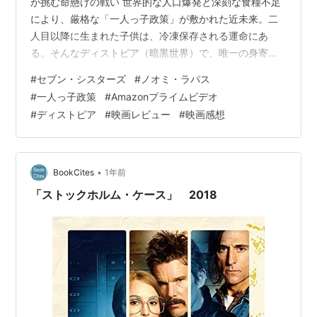
が挑む命懸けの戦い 世界的な人口爆発と深刻な食糧不足
により、厳格な「一人っ子政策」が敷かれた近未来。二
人目以降に生まれた子供は、冷凍保存される運命にあ
る。そんなディストピア（暗黒世界）で、唯一の身寄り
である祖父によって隠されて育てられた一卵性七つ子姉
#
セブン・シスターズ
#
ノオミ・ラパス
妹がいた。彼女たちは、それぞれの名前（月曜、火曜、
#
一人っ子政策
#
Amazonプライムビデオ
水曜、木曜、金曜、土曜、日曜）を付けられ、週に1日ず
#
ディストピア
#
映画レビュー
#
映画感想
つだけ外に出て、一人の人間「カレン・セットマン」と
して生きることを余儀なくされてきた。しかし、30歳に
なったある日、姉妹の一人〈月曜〉が帰宅しなかったこ
とから、彼女たちの平穏な日常は一変する。当局に…
•
BookCites
1年前
「ストックホルム・ケース」 2018