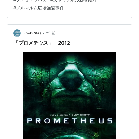
っている。立て籠もった強盗の主人公はラジオで音楽を
#
ノルマルム広場強盗事件
聴いたりトランプをしたりしているし、対応する警察も
交渉のため、警戒心もなくふらっと主人公の前に現れ
る。人質となったヒロインですら、子どもたちの夕飯を
心配して夫に料…
•
BookCites
2年前
「プロメテウス」 2012