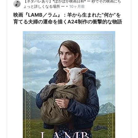
【ネタバレあり】*ぽかぽか映画日和* ー 秒でその映画にち
•
ょっと詳しくなる場所 ー
10ヶ月前
映画『LAMB／ラム』：羊から生まれた”何か”を
育てる夫婦の運命を描くA24制作の衝撃的な物語