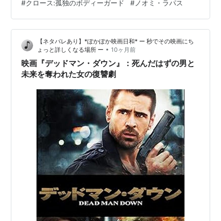
#
クロース:孤独のボディーガード
#
ノオミ・ラパス
た。 Close監督 Vicky Jewson脚本 Vicky JewsonRupert
Whitaker製作 Rupert WhitakerJason NewmarkVicky
Jewson 出演者 ノオミ・ラパスソフィー・ネリッセイン
【ネタバレあり】*ぽかぽか映画日和* ー 秒でその映画にち
ディラ・ヴァルマEoin Macken 音楽 M…
•
ょっと詳しくなる場所 ー
10ヶ月前
映画『デッドマン・ダウン』：死んだはずの男と
未来を奪われた女の復讐劇