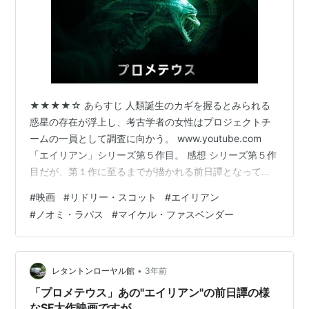
★★★★☆ あらすじ 人類誕生のカギを握るとみられる
惑星の存在が浮上し、考古学者の女性はプロジェクトチ
ームの一員として調査に向かう。 www.youtube.com
「エイリアン」シリーズ第５作目。 感想 シリーズ第５作
目だが、第１作に至るまでが描かれる前日譚となってい
る。序盤には宇宙船の乗組員たちが冷凍睡眠から目覚め
#
映画
#
リドリー・スコット
#
エイリアン
る、シリーズ第１作目を彷彿とさせるようなシーンがあ
#
ノオミ・ラパス
#
マイケル・ファスベンダー
って、ニヤリとさせられる。 目的の惑星に到着した主人
公らは、さっそく探索を始める。このあたりはＳＦⅩが使
われ始めた頃の映画ではよくあったような、未知の世界
に乗り込んでいくドキドキ感があった。だが生命体がい
•
レタントンローヤル館
3年前
た痕跡を発見しても皆比較的…
「プロメテウス」あの"エイリアン"の前日譚の様
なSF大作映画ですが…