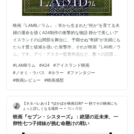
映画『LAMB／ラム』：羊から生まれた”何か”を育てる夫
婦の運命を描くA24制作の衝撃的な物語 静かで美しいア
イスランドの山間部を舞台に、予期せぬ“奇跡”が夫婦にも
たらす愛と破滅を描いた衝撃作、それが映画『LAMB／ラ
ム』です。アリ・アスター監督作品など、数々の話題作
を手掛ける映画スタジオA24が北米配給を担当し、世界
#
LAMBラム
#
A24
#
アイスランド映画
を騒然とさせた本作は、アイスランドの新たな才能ヴァ
#
ノオミ・ラパス
#
ホラー
#
ファンタジー
ルディミール・ヨハンソン監督の長編デビュー作です。
#
映画レビュー
#
映画感想
羊から生まれた「羊ではない何か」をわが子として育て
始めた夫婦の、幸福と恐怖が混在する家族生活の行方
と、その根底にある自然の摂理について考察します。
【ネタバレあり】*ぽかぽか映画日和* ー 秒でその映画にち
•
ょっと詳しくなる場所 ー
10ヶ月前
映画『セブン・シスターズ』：絶望の近未来、一
卵性七つ子姉妹が挑む命懸けの戦い