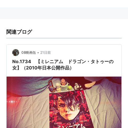
本名：Noomi Norén
身長：163 cm
略歴
関連ブログ
スティーグ・ラーソンのベストセラー小説3部作を映画
化した『ミレニアム』シリーズのヒロイン、リズベッ
ト・サランデル役の熱演で脚光を浴びる。以後、ハリウ
•
08映画缶
21日前
ッド大作映画にも出演するようになった。
No.1734 【ミレニアム ドラゴン・タトゥーの
女】（2010年日本公開作品）
関連人物
オーラ・ラパス
：元夫（2001年-2011年）
主な作品
エイリアン：コヴェナント
（2017） 出演
ブライト
（2017）＜未＞ 出演
アンロック／陰謀のコード
（2017） 出演