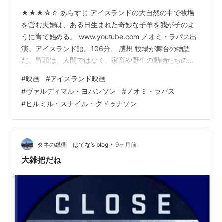
★★★☆☆ あらすじ アイスランドの大自然の中で牧場
を営む夫婦は、ある日生まれた奇妙な子羊を我が子のよ
うに育て始める。 www.youtube.com ノオミ・ラパス出
演。アイスランド語。106分。 感想 牧場が舞台の物語
だ。冒頭は、人間ではなく、家畜や野生の動物たちの様
子が順番に映し出されていく。当然セリフもないのだ
#
映画
#
アイスランド映画
が、動物たちが良い表情を見せていて、案外ずっと見て
#
ヴァルディマル・ヨハンソン
#
ノオミ・ラパス
いられる。 しばらくしてようやく牧場主の夫婦が登場す
#
ヒルミル・スナイル・グドゥナソン
る。しかし、こちらも言葉少なに黙々と作業したり、静
かに過ごしたりする様子が淡々と描かれていくだけだ。
このまま単調ではあるが穏やかな日々がずっと続くのか
と思い始めた頃に、異変が起…
•
タネの縁側 はてな’s blog
9ヶ月前
大雑把だね