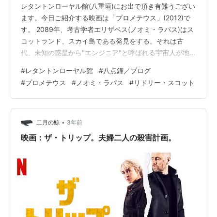
レタントンローヤル館(八重垣)にお出で頂き有難うござい
ます。今日ご紹介する映画は「プロメテウス」(2012)で
す。 2089年、考古学者エリザベス(ノオミ・ラパス)はス
コットランド、スカイ島である発見をする。それは古
代、未知の惑星から"エンジニア"と呼ばれる宇宙人が地
球に降り立った壁画を発見する。エリザベスはウェイラ
#
レタントンローヤル館
#
八点鐘／ブログ
ンド社の調査チームに加わり、プロメテウス号に乗り込
#
プロメテウス
#
ノオミ・ラパス
#
リドリー・スコット
む。目的の惑星LV-223降り立つプロメテウス号だが、調
査隊には恐ろしい運命が待ち構えていた… 有名なリドリ
ー・スコット監督作品です。あのSFホラー映画「エイリ
アン」シリーズも段々と低迷して来て「エイリアンVSプ
•
二月の鯨
3年前
レデター」の様な映画…
映画：ザ・トリップ。夫婦二人の殺害計画。