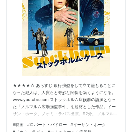
★★★★☆ あらすじ 銀行強盗をして立て籠もることに
なった犯人は、人質らと奇妙な関係を築くようになる。
www.youtube.com ストックホルム症候群の語源となっ
た「ノルマルム広場強盗事件」を題材とした作品。イー
サン・ホーク、ノオミ・ラパス出演。92分。 ノルマルム
広場強盗事件 - Wikipedia 感想 実際に起きた銀行強盗事
#
映画
#
ロバート・バドロー
#
イーサン・ホーク
件を題材にした物語だ。だがどこか牧歌的な雰囲気が漂
#
ノオミ・ラパス
#
ストックホルム症候群