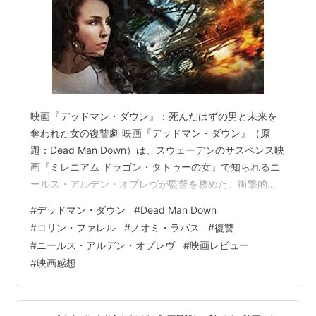
映画『デッドマン・ダウン』：死んだはずの男と未来を
奪われた女の復讐劇 映画『デッドマン・ダウン』（原
題：Dead Man Down）は、スウェーデンのサスペンス映
画『ミレニアム ドラゴン・タトゥーの女』で知られるニ
ールス・アルデン・オプレヴが監督を務めた、衝撃的な
リベンジ・アクションスリラーです。物語は、ニューヨ
#
デッドマン・ダウン
#
Dead Man Down
ークの裏社会を舞台に、死んだはずの男と、未来を奪わ
#
コリン・ファレル
#
ノオミ・ラパス
#
復讐
れた女という、二つの復讐の運命が交差することから始
#
ニールス・アルデン・オプレヴ
#
映画レビュー
まります。主人公のヴィクターは、犯罪組織のボスであ
#
映画感想
るアルフォンスの部下として潜り込んでいますが、彼の
真の目的は、かつて妻子を奪ったアルフォンスへの復讐
を果たすことです。彼は、組織のメンバ…