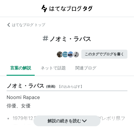
はてなブログ トップ
ノオミ・ラパス
このタグでブログを書く
言葉の解説
ネットで話題
関連ブログ
ノオミ・ラパス
(
映画
)
【
のおみらぱす
】
Noomi Rapace
俳優、女優
1979年12月28日、スウェーデン／イェヴレボリ県フ
解説の続きを読む
ディクスバル生まれ