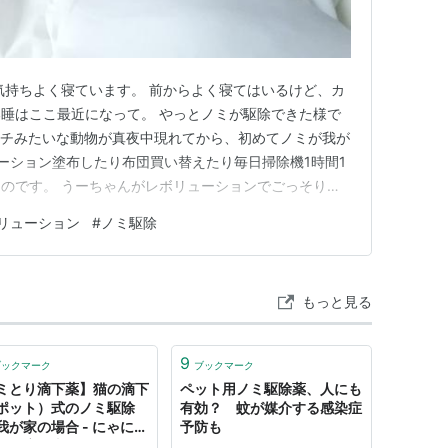
気持ちよく寝ています。 前からよく寝てはいるけど、カ
睡はここ最近になって。 やっとノミが駆除できた様で
タチみたいな動物が真夜中現れてから、初めてノミが我が
ーション塗布したり布団買い替えたり毎日掃除機1時間1
のです。 うーちゃんがレボリューションでごっそり脱
、次からレボリューション使用できひんから必死でノミ駆
リューション
#
ノミ駆除
もりで購入したけど不良品が届いたので返品して、前の
お掃除。 仕事しなが…
もっと見る
9
ブックマーク
ブックマーク
ミとり滴下薬】猫の滴下
ペット用ノミ駆除薬、人にも
ポット）式のノミ駆除
有効？ 蚊が媒介する感染症
我が家の場合 - にゃにゃ
予防も
工務店の事件簿