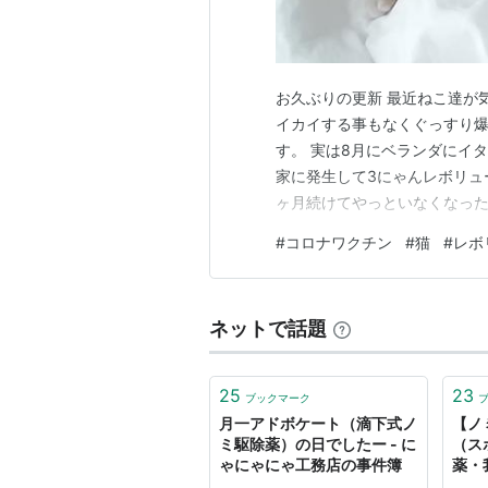
お久ぶりの更新 最近ねこ達が
イカイする事もなくぐっすり爆
す。 実は8月にベランダにイ
家に発生して3にゃんレボリュ
ヶ月続けてやっといなくなった
毛したり皮膚炎再発したりで
#
コロナワクチン
#
猫
#
レボ
除。 本当はベッドもかえるつ
モノを毎日掃除機＆コロコロで
ネットで話題
25
23
ブックマーク
月一アドボケート（滴下式ノ
【ノ
ミ駆除薬）の日でしたー - に
（ス
ゃにゃにゃ工務店の事件簿
薬・
にゃ