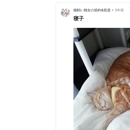
•
猫飼い独女の節約&投資
5年前
寝子