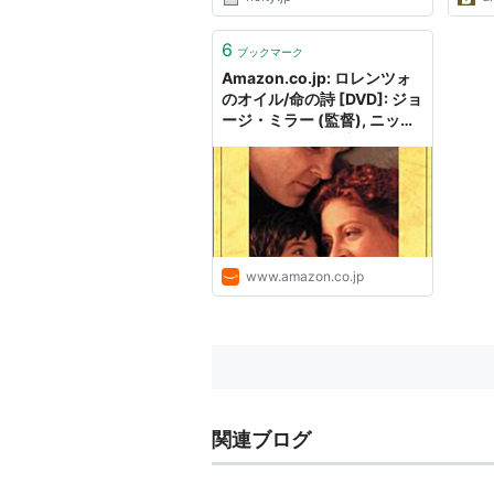
達に会う 高級な柔軟剤を試して
みる ラグジュアリーブランドの
美術展に行く お気に入りブラン
6
ブックマーク
ドの歴史を調べる イタリアの
Amazon.co.jp: ロレンツォ
生...
のオイル/命の詩 [DVD]: ジョ
ージ・ミラー (監督), ニッ
ク・ノルティ (出演), スーザ
ン・サランドン (出演), ニッ
ク・ノルティ (Unknown):
DVD
www.amazon.co.jp
関連ブログ