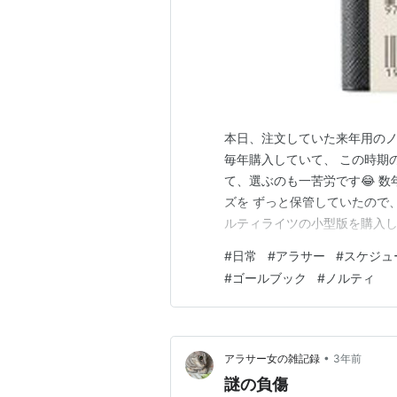
本日、注文していた来年用のノ
毎年購入していて、 この時期
て、選ぶのも一苦労です😂 
ズを ずっと保管していたので
ルティライツの小型版を購入しま
NOLTY(ノルティ) ライツ3小
#
日常
#
アラサー
#
スケジュ
(2024/11/13時点) 楽
#
ゴールブック
#
ノルティ
このくらいのサ…
•
アラサー女の雑記録
3年前
謎の負傷