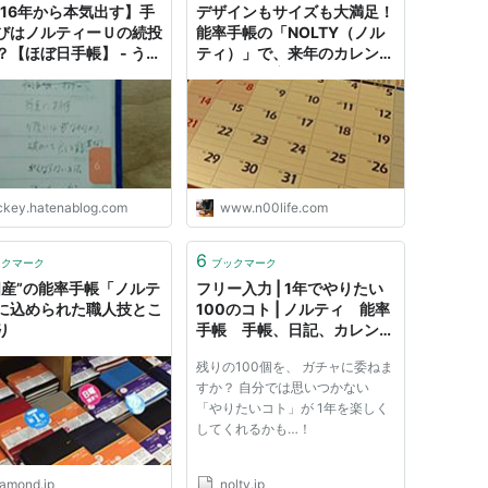
016年から本気出す】手
デザインもサイズも大満足！
びはノルティーＵの続投
能率手帳の「NOLTY（ノル
？【ほぼ日手帳】 - うき
ティ）」で、来年のカレンダ
マンドリル
ーの準備が完了しました。｜
すっきり、さっぱり。
ickey.hatenablog.com
www.n00life.com
6
ックマーク
ブックマーク
国産”の能率手帳「ノルテ
フリー入力 | 1年でやりたい
に込められた職人技とこ
100のコト | ノルティ 能率
り
手帳 手帳、日記、カレンダ
ー
残りの100個を、 ガチャに委ねま
すか？ 自分では思いつかない
「やりたいコト」が 1年を楽しく
してくれるかも…！
iamond.jp
nolty.jp