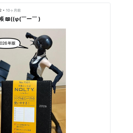
•
2
10ヶ月前
📖((φ(￣ー￣ )