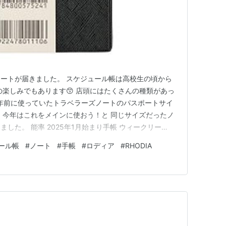
ートが届きました。 スケジュール帳は高校生の頃から
の楽しみでもあります😙 店頭にはたくさんの種類があっ
数年前に使っていたトラベラーズノートのパスポートサイ
、今年はこれをメインに使おう！と 同じサイズだったノ
した。 能率 2025年1月始まり手帳 ウィークリー
型版（黒） 1151価格：1,221円（税込、送料無料)
ール帳
#
ノート
#
手帳
#
ロディア
#
RHODIA
天で購入 手のひらサイズで、毎日の予定とタスクを確認するには