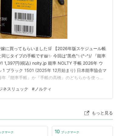
で嫁に買ってもらいました🛒 【2026年版スケジュール帳
じタイプの手帳です📖✨ 今回は”黒色”✨(^-^)/ 『能率
1,397円(税込) nolty.jp 能率 NOLTY 手帳 2026年 ウ
 ブラック 1501 (2025年 12月始まり) 日本能率協会マ
n 毎年『能率手帳』か『手帳の高橋』のどちらかを使って
を続けています 📖 👆🏻最新2026年～2022年 色違いで
ジネスリュック
#
ノルティ
もっと見る
10
ックマーク
ブックマーク