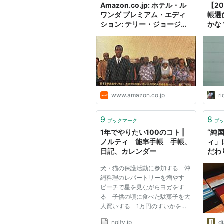
Amazon.co.jp: ホテル・ル
【2
ワンダ プレミアム・エディ
帳選
ション: テリー・ジョージ
かな
(監督), ドン・チードル (出
うき
演), ソフィー・オコネドー
(出演), ニック・ノルティ (出
演), ホアキン・フェニックス
(出演): DVD
www.amazon.co.jp
r
9
8
ブックマーク
ブ
1年でやりたい100のコト |
“純
ノルティ 能率手帳 手帳、
ィ」
日記、カレンダー
だわ
犬・猫の保護活動に参加する 沖
縄料理のレパートリーを増やす
ビーチで星を見ながらヨガをす
る 子供の頃に食べた駄菓子を大
人買いする 1万円のすいかを買
って友人に振舞う メキシコの友
nolty.jp
d