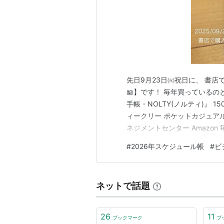
先日9月23日㈫祝日に、 書店
📖】です！ 毎年買っているのと同
手帳・NOLTY(ノルティ)』 1501 
ィークリー ポケットカジュアル 1
ネジメントセンター Amazo
います。 9月末～10月辺りに購入
#
2026年スケジュール帳
#
ビ
買い続ける感じです(;^…
ネットで話題
26
11
ブックマーク
ブ