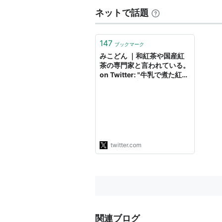
ネットで話題
147
ブックマーク
みこどん ｜和紅茶や国産紅
茶の専門家と言われている。
on Twitter: "牛乳で煮た紅茶
がちゃんと出ないということ
に関して他の人が検証した結
果、「日本の牛乳では出な
い」という結果を出した。
海外の牛乳、脂肪分を均一処
理してない「ノンホモ」牛乳
ではちゃんと出た。 違いは
twitter.com
脂肪分の分解均一化。 つま
り、小さく…
https://t.co/BGJqvS8P1b"
関連ブログ