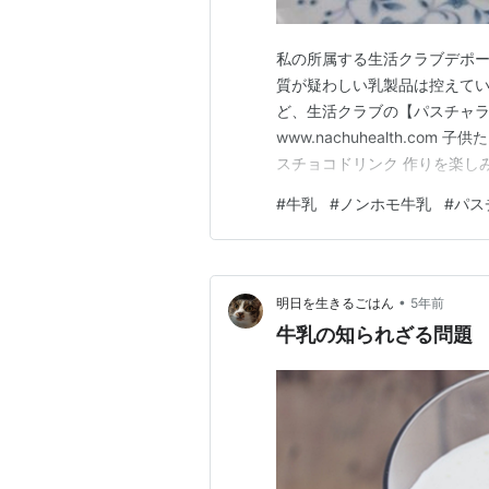
私の所属する生活クラブデポー
質が疑わしい乳製品は控えて
ど、生活クラブの【パスチャラ
www.nachuhealth.c
スチョコドリンク 作りを楽し
したりするのは大好きだよね😘
#
牛乳
#
ノンホモ牛乳
#
パス
ソース作りでは レンチンメニ
どもたちのパワフルさと、善き
•
明日を生きるごはん
5年前
牛乳の知られざる問題 