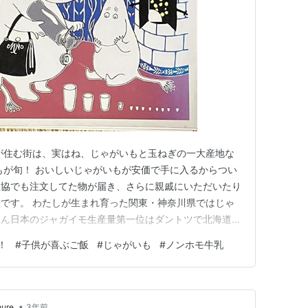
が住む街は、実はね、じゃがいもと玉ねぎの一大産地な
もが旬！ おいしいじゃがいもが安価で手に入るからつい
生協でも注文してた物が届き、さらに親戚にいただいたり
です。 わたしが生まれ育った関東・神奈川県ではじゃ
ろん日本のジャガイモ生産量第一位はダントツで北海道
しら？ わたしが今住まう長崎県です。 ちょっと車で走
！
#
子供が喜ぶご飯
#
じゃがいも
#
ノンホモ牛乳
ます。ジャガイモの丘があります。 まさか日本第二位
るくらいおいしいの！去年…
•
ure
3年前