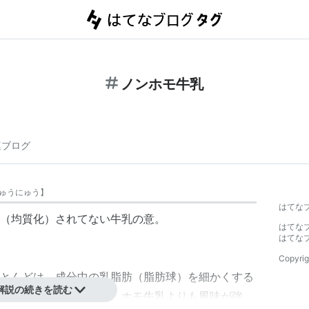
ノンホモ牛乳
連ブログ
ゅうにゅう
】
はてな
（均質化）されてない牛乳の意。
はてな
はてな
Copyrig
とんどは、成分中の乳脂肪（脂肪球）を細かくする
解説の続きを読む
っていない牛乳のこと。ホモ牛乳よりも風味が強