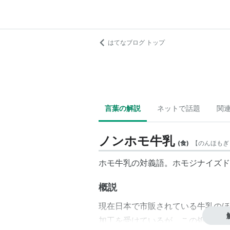
はてなブログ トップ
言葉の解説
ネットで話題
関
ノンホモ牛乳
(
食
)
【
のんほもぎ
ホモ牛乳の対義語。ホモジナイズド
概説
現在日本で市販されている牛乳のほ
加工を受けているが、この処理を行