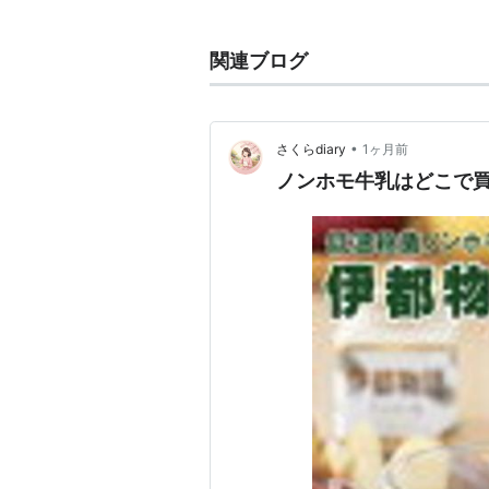
く、生乳本来の味に近いとされる。
反面、放置すると容易にクリーム状
関連ブログ
め、日本では流通上敬遠されている
以上の特徴から、日本の食品市場で
するに留まっている。
•
さくらdiary
1ヶ月前
ノンホモ牛乳はどこで
*1
:
逆に下面は低脂肪乳になる