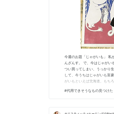
今週のお題「じゃがいも」 私
んざんす。 で、今はじゃがい
つい買ってしまい、うっかり
して、今うちはじゃがいも富豪
がいもといえば北海道。もち
で、じゃ二位はどこかご存知か
#
代用できそうなもの見つけた
れば一面ジャガイモ畑が広がり
とは知らなんだ！ びっくりす
ホリスティック ⭐️ヒーリングのNach