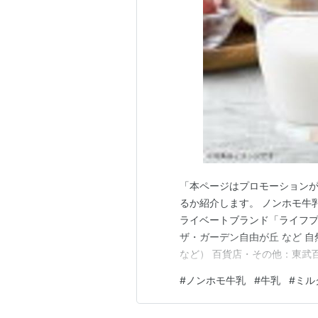
「本ページはプロモーションが
るか紹介します。 ノンホモ牛
ライベートブランド「ライフプ
ザ・ガーデン自由が丘 など 
など） 百貨店・その他：東武
（秋葉原・御徒町） アンテナ
#
ノンホモ牛乳
#
牛乳
#
ミル
八重洲 通販・宅配サービス：
楽天市場、Yahoo!ショッピ