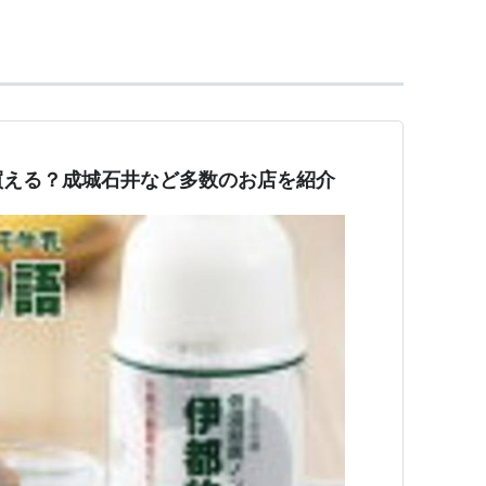
の乳脂肪分が上面に分離する
*1
性質が見られるた
といわれる。
は天然志向の強い消費者を主な対象に、少量が流通
買える？成城石井など多数のお店を紹介