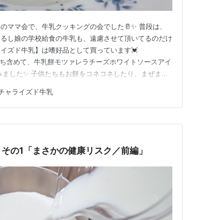
のママ会で、牛乳クッキングの会でした🥛✨ 普段は、
いるし娘の学校給食の牛乳も、遠慮させて頂いてるのだけ
イズド牛乳】は嗜好品として買っています💓
om 子供たち含めて、牛乳餅モツァレラチーズホワイトソースアイ
みました✨ 子供たちもお餅をコネコネしたり、まぜまぜ
 大人も子供もワチャワチャしながらお料理❣️ ホワイト
チャライズド牛乳
ューだったので 磁性鍋も持参して活躍しましたよー✨ 子
菌と共…
その1「まさかの健康リスク／前編」