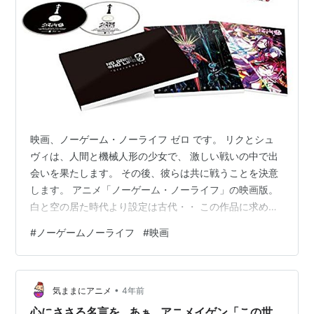
映画、ノーゲーム・ノーライフ ゼロ です。 リクとシュ
ヴィは、人間と機械人形の少女で、 激しい戦いの中で出
会いを果たします。 その後、彼らは共に戦うことを決意
します。 アニメ「ノーゲーム・ノーライフ」の映画版。
白と空の居た時代より設定は古代・・ この作品に求めて
るのはバトルじゃなくって 試合の駆け引きかなと思うの
#
ノーゲームノーライフ
#
映画
ですが ちょっとこの作品は大きな視点で見過ぎたような
感じで 少し もったいないかな。 何言ってるのかわから
ないところも多々。 え？それは私の理解が悪いから？？
•
ギャフン←お約束 ★★★★4.0 www.youtube.com
気ままにアニメ
4年前
心にささる名言を…あぁ…アニメイゲン「この世