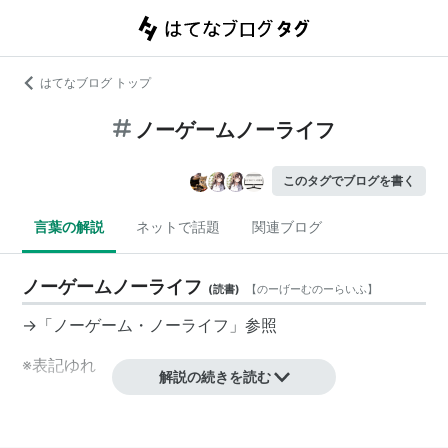
はてなブログ トップ
ノーゲームノーライフ
このタグでブログを書く
言葉の解説
ネットで話題
関連ブログ
ノーゲームノーライフ
(
読書
)
【
のーげーむのーらいふ
】
→「
ノーゲーム・ノーライフ
」参照
※表記ゆれ
解説の続きを読む