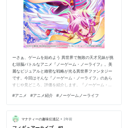
ーさぁ、ゲームを始めよう 異世界で無敗の天才兄妹が挑
む頭脳バトルなアニメ『ノーゲーム・ノーライフ』。美
麗なビジュアルと緻密な戦略が光る異世界ファンタジー
です。今回はそんな『ノーゲーム・ノーライフ』のあら
すじや見どころ、評価を紹介します。『ノーゲーム・ノ
ーライフ』は、ゲーム好きや異世界アニメにハマってい
#
アニメ
#
アニメ紹介
#
ノーゲームノーライフ
る人にもピッタリの一作。次に観るアニメを探している
方は、ぜひチェックしてみてください！ ※このページに
はプロモーションが含まれます 『ノーゲーム・ノーライ
•
フ』 画像引用：🄫2014 榎宮祐・株式会社KADOKWA メ
マナティーの趣味伝達記
2年前
ディアファクトリー刊/ノーゲーム・ノーライフ全権代理
フィギュアーカイブ #1