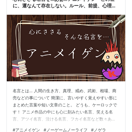
に、運なんて存在しない。ルール、前提、心理状
態…そんな無数の『見えない変数』がもたらす予
測できない必然で、ゲームの勝敗は始める前には
終わってるんだ。偶然なんてない。」
名言とは… 人間の生き方、真理、戒め、武術、相場、商
売などの事について 簡潔に、言いやすく覚えやすい形に
まとめた言葉や短い文章のこと。 どうも、ケーロックで
す！ アニメ作品の中にも心に刻みたい名言、笑える名
言、アツイ名言、泣ける名言、フカイ名言など数々あり
ますよね。
#
アニメイゲン
#
ノーゲームノーライフ
#
ノゲラ