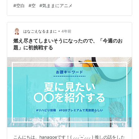
#
空白
#
空
#
気ままにアニメ
•
はなごえなるままに
4年前
燃え尽きてしまいそうになったので、「今週のお
題」に初挑戦する
こんにちは、hanagoeです！( ⸝⸝⸝˙~˙⸝⸝⸝ ) 推しの話をした