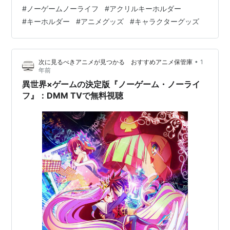
フィール・ニルヴァレン、初瀬いづな、テト。 電源マー
#
ノーゲームノーライフ
#
アクリルキーホルダー
ク、チェスの駒、チェス盤をイメージしたブロックチェ
#
キーホルダー
#
アニメグッズ
#
キャラクターグッズ
ック模様を合わせてレイアウトしたデザイン。
※「NordiQ（ノルディッキュ）シリーズ」は、シンプ
ル・ナチュラル・調和を活かした北欧風テイストをデザ
•
次に見るべきアニメが見つかる おすすめアニメ保管庫
1
インに取り入れ、キャラクターをもっと生活の身近に感
年前
じられるAMNIBUSのオリジナ…
異世界×ゲームの決定版『ノーゲーム・ノーライ
フ』：DMM TVで無料視聴