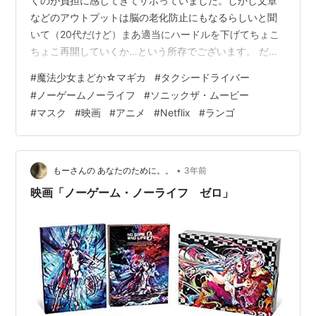
くのが負担に感じてきてサボっていました。しかし文章
などのアウトプットは脳の老化防止にもなるらしいと聞
いて（20代だけど）まあ適当にハードルを下げてちょこ
ちょこ再開していくか…という所存でございます。 だい
ぶ前に観たやつから時系列順に。 2024/3 魔法少女まど
#
魔法少女まどか☆マギカ
#
タクシードライバー
かマギカ マミさんって人が壮絶な死に方することだけは
#
ノーゲームノーライフ
#
ソニックザ・ムービー
知っていたので、初登場シーンから心奪われまくってこ
#
マスク
#
映画
#
アニメ
#
Netflix
#
ランゴ
んな素敵なお姉様が死んじゃうの耐えられん…ってしば
らく感傷に浸りたかった。が、思ってたのの100倍くらい
早い段階で死んでしまってそんな暇すらなかった。あと
なんか背景がめちゃくちゃ良かった…
•
もーさんの あなたのために。。
3年前
映画「ノーゲーム・ノーライフ ゼロ」