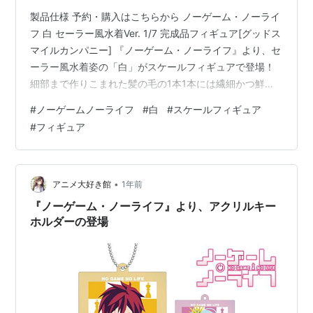
製品仕様 予約・購入はこちらから ノーゲーム・ノーライ
フ 白 セーラー風水着Ver. 1/7 完成品フィギュア[グッドス
マイルカンパニー] 『ノーゲーム・ノーライフ』より、セ
ーラー風水着姿の「白」がスケールフィギュアで登場！
細部まで作りこまれた髪の毛の1本1本には繊細かつ鮮や
かなグラデーションの彩色を施しイラストの雰囲気を忠
#
ノーゲームノーライフ
#
白
#
スケールフィギュア
実に表現。 キュートな水着をまとった健康的なボディラ
#
フィギュア
インも魅力的。 製品仕様 塗装済み完成品 【スケール】
1/7 【サイズ】全高：約235mm 【素材】プラスチック
【セット内容一覧】 フィギュア本体 、専用台座 発売
日： ２７年０１月未定 参考価格： 32,800円(税…
•
アニメ大好き館
1年前
『ノーゲーム・ノーライフ』より、アクリルキー
ホルダーの登場