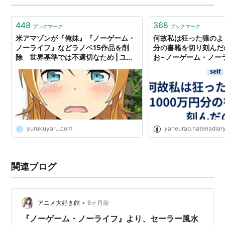
空と白（通称：空白）。そんな2人の前に、神を名乗る少
年テトが現れ、異世界へ召喚…
448
368
ブックマーク
ブックマーク
米アマゾンが『俺妹』『ノーゲーム・
何故私は狂った猿のよう
ノーライフ』などラノベ15作品を削
分の書籍を切り刻んだの
除 世界基準では不適切なため | ユル
お−ノーゲーム・ノー
クヤル、外国人からみた世界
yurukuyaru.com
yaneurao.hatenadiar
関連ブログ
•
アニメ大好き館
6ヶ月前
『ノーゲーム・ノーライフ』より、セーラー風水