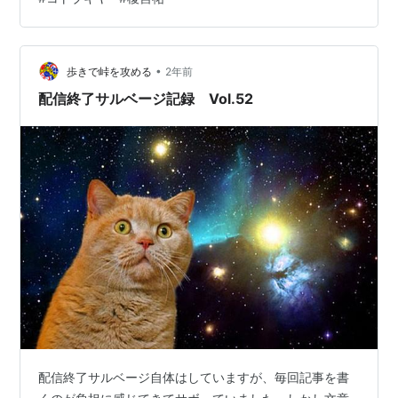
ケール】 1/7【サイズ】 全高：約 155 mm【素材】
PVC（非フタル酸）・ABS【対象年齢】 15歳以上【原型
制作】 小島翔【価格】 14,300 円（税込） 発売日 初販
：2014年1…
•
歩きで峠を攻める
2年前
配信終了サルベージ記録 Vol.52
配信終了サルベージ自体はしていますが、毎回記事を書