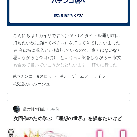
こんにちは！カイリですヽ(・∀・)ノ タイトル通り昨日、
打ちたい欲に負けてパチスロを打ってきてしまいました
ｗ 今は特に収入とかも減っているので、良くはないなと
思いながらも今日だけ！という言い訳をしながらｗ 収支
も含めて書いていこうかなと思います！ 打ちに行った言
い訳 一店舗目 二店舗目 最後に 打ちに行った言い訳 まず
#
パチンコ
#
スロット
#
ノーゲームノーライフ
打ちに行った理由として、ものすごく打ちたい台が出て
#
反逆のルルーシュ
いたのです。 なんとノーゲーム・ノーライフのスロット
が！！ アニメ、原作、すべて好きなものがスロットで出
ている！これは打つしかないですとよ！！ 一人行くと、
罪悪感というか言い訳ができない（自分に）ので友人を
•
霰の制作日誌
5年前
誘っていきました。 探し…
次回作のため学ぶ 『理想の世界』を描きたいけど