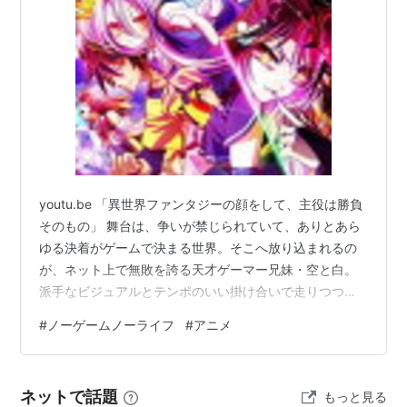
youtu.be 「異世界ファンタジーの顔をして、主役は勝負
そのもの」 舞台は、争いが禁じられていて、ありとあら
ゆる決着がゲームで決まる世界。そこへ放り込まれるの
が、ネット上で無敗を誇る天才ゲーマー兄妹・空と白。
派手なビジュアルとテンポのいい掛け合いで走りつつ、
毎回ちゃんと「どう勝つか」を見せてくる。だから最後
#
ノーゲームノーライフ
#
アニメ
まで引っ張られる。 この記事で書くこと どんな作品か
（ネタバレなし） 見どころ 好みが分かれそうな点 おす
すめできる人／おすすめしにくい人 どんな話？（ネタバ
ネットで話題
もっと見る
レなし） 現実世界を冷めた目で見ていたゲーマー兄妹・