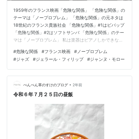
1959年のフランス映画「危険な関係」 「危険な関係」の
テーマは「ノープロブレム」 「危険な関係」の元ネタは
18世紀のフランス貴族社会 「危険な関係」#1はビバップ
「危険な関係」#2はソフトサンバ 「危険な関係」のテー
マは「ノープロブレム」 私は楽器はピアノしかできない
せいか、他の楽器、特に管楽器が脚光を浴びる作品のこ
#
危険な関係
#
フランス映画
#
ノープロブレム
とについてあまり詳しいとは言えない。だいたい、トラ
#
ジャズ
#
ジェラール・フィリップ
#
ジャンヌ・モロー
ンペット、トロンボーン、テナーサックス、アルトサッ
クスなど、とても好きかと聞かれるかというと？なの
だ。 しかし私もジャズ友を喜ばせたいという気持ちはあ
り、トランペットを吹くO氏に、 「私、『危険な関係』
•
ぺんぺん草のすけのブログ
2年前
が大好きなんです。 いっぺ…
令和６年７月２５日の昼飯