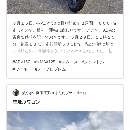
３月１５日からADV150に乗り始めて２週間。 ５００km
走ったので、慣らし運転は終わりです。 ここで、ADVの
素直な感想を記しておきます。 ３月２９日、１３時２５
分、気温１８℃。走行距離５００km。 私の主観に基づ
く感想なので 客観性を欠いているかも知れません。 私、
ジャーナリストじゃないのでご容赦を。 １）シート高が
#
ADV150
#
NMAX125
#
スムース
#
ジェントル
思ったより高い →リアサスがほとんど沈み込まないの
#
ワイルド
#
ノープロブレム
で・・・ →低身長の方にはキビシイかも知れません （普
段は問題なくても、焦って立ちゴケとか心配）
（ADV160は少し低くなってるので大丈夫かも？） ２）
出足し＆中間加速は可もなく不可もない →決して速くは
•
猫好き俳優 東正実の またたび☆
4年前
ないし、遅くもない。過…
空飛ぶワゴン