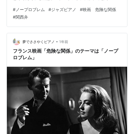
年のフランス映画「危険な関係」のテーマ曲である。 長
#
ノープロブレム
#
ジャズピアノ
#
映画 危険な関係
年憧れていたこの曲が弾けるなんて、もう感無量！！ と
#
関西弁
いいつつ、この曲の英語タイトルが「No Problem」であ
るのを知ったのはごく最近なのだけれど。 それは以下の
記事にもしている。 kuromitsu-
kinakochan.hatenablog.com しかしなんで「No Probl…
•
夢でささやくピアノ
1年前
フランス映画「危険な関係」のテーマは「ノープ
ロブレム」