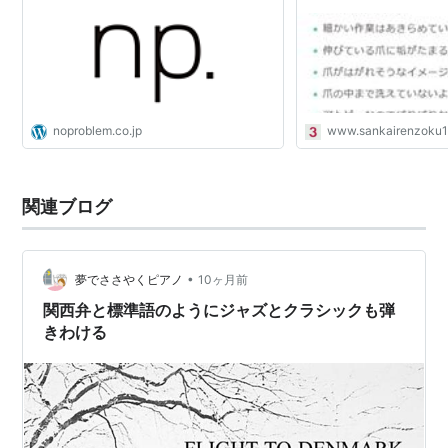
noproblem.co.jp
www.sankairenzoku1
関連ブログ
•
夢でささやくピアノ
10ヶ月前
関西弁と標準語のようにジャズとクラシックも弾
きわける