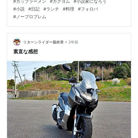
#
カップラーメン
#
カクヨム
#
小説家になろう
いうツッコミもなく、淡々とカップ麺の在庫整理を続け
#
小説
#
日記
#
ランチ
#
料理
#
フォロバ
ております。 若干、かやくの色が変色している時点で賞
#
ノープロブレム
味期限は分かっていただけることでしょうｗｗｗ でも、
まあ、こんなのは私にとっては可愛いレベル！ ノープロ
ブレム！ ということで、スープの最後の一滴まで責任を
持って食べさせていただき…
•
リターンライダー最終章
3年前
素直な感想