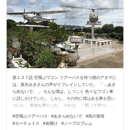
第１３７話 空飛ぶワゴン ツアーバスを待つ僕のアタマに
は、真矢みきさんの声がリフレインしていた。 「 …あき
らめないで。 」 そんな僕は、しつこく 色々なワゴン車
に話しかけていた。 しかし、その内に僕はある事を思い
ついた。 単純な事だった。 それは、 「黙って待つ」 と
いう事である。 真矢みきさんの声に従い、頑張っていた
#
空飛ぶツアーバス
#
あきらめないで
#
死の覚悟
僕だったが、一つの真実に気付いたのである。 （なんで
#
カーチェイス
#
命懸け
#
ノープロブレム
遅刻してるツアーバスを 俺が必死に探さなきゃならない