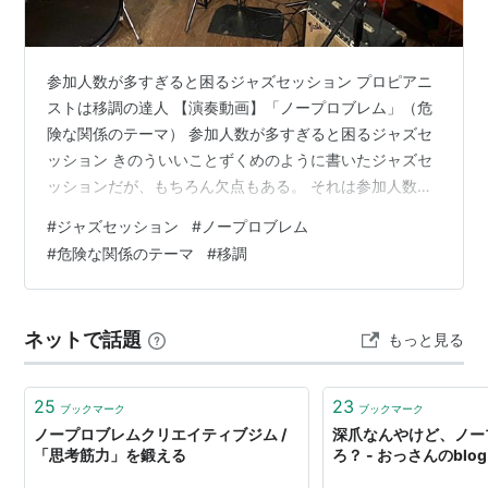
参加人数が多すぎると困るジャズセッション プロピアニ
ストは移調の達人 【演奏動画】「ノープロブレム」（危
険な関係のテーマ） 参加人数が多すぎると困るジャズセ
ッション きのういいことずくめのように書いたジャズセ
ッションだが、もちろん欠点もある。 それは参加人数が
多いと、順番があまり廻ってこないこと。 とくにピアノ
#
ジャズセッション
#
ノープロブレム
弾き。 サックスやトランペットのようなフロントやギタ
#
危険な関係のテーマ
#
移調
ーなどであると、適当にどこにでもはいれるから人数に
はあまり影響はない。 ところがピアノ弾きは常にあまり
状態だからねぇ。 だからといってピアノは1台しかない
ネットで話題
もっと見る
し。 きのうは私も最低4曲ぐらいは弾くつもりで心の準
備をしていた。 その内訳は、 …
25
23
ブックマーク
ブックマーク
ノープロブレムクリエイティブジム /
深爪なんやけど、ノー
「思考筋力」を鍛える
ろ？ - おっさんのbl