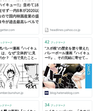
映画産業の盛り上がりは
ニュース
過去最高レベルである話
ogetter.com
headlines.yahoo.co.jp
42
ックマーク
ブックマーク
気バレー漫画『ハイキュ
“スポ根”の歴史を塗り替えた
!』は、なぜ“立体的”に見
バレーボール漫画『ハイキュ
のか？ 「他で見たこと
ー!!』、その完結に寄せて。
！」3つの表現法（黒木
- 週刊はてなブログ
（マンガナイト））
umber.bunshun.jp
blog.hatenablog.com
34
ックマーク
ブックマーク