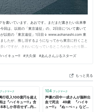
グを書いています、あおです。まだまだ書きたい出来事
今回は、以前の「東京遠征」の、2日目について書いて
の「東京遠征」1日目↓ www.aohanashi.com 東
いましたが、推し活するようになってから東京に行くこと
は多いですが、きれいになっているところがあったり新し
変化もあり、いつも「わあ…すごいな」となっています。
#
ハイキュー‼︎
#
大久保
#
あんさんぶるスターズ
なんて人間すぎょいな。。」と割と頻繁に思っています。
っている…
もっと見る
104
ブックマーク
ブックマーク
興行収入100億円を超え
声優の田中一成さんが脳幹出
画は『ハイキュー!!』含
血で死去 49歳 『ハイキ
18本しか存在せず…内8
ュー!!』『ぬ～べ～』などに
2020以降の作品なので
出演 （オリコン） - Yahoo!