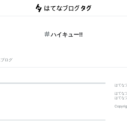
ハイキュー‼︎
連ブログ
はてな
はてな
はてな
Copyrig