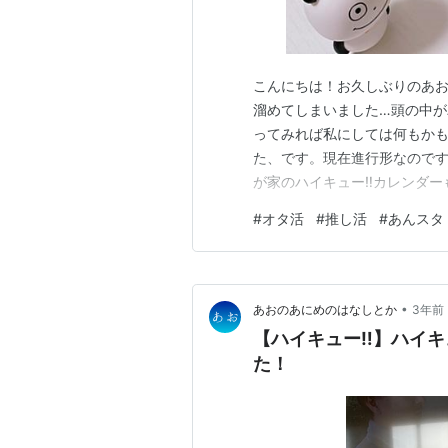
こんにちは！お久しぶりのあお
溜めてしまいました…頭の中が
ってみれば私にしては何もか
た、です。現在進行形なのです
が家のハイキュー‼︎カレンダ
こと考えてなかったな 伊達高
#
オタ活
#
推し活
#
あんスタ
めちゃくちゃ好きです。 北さ
もうすぐ1年？になるくらいか
•
あおのあにめのはなしとか
3年前
【ハイキュー‼︎】ハイキュ
た！