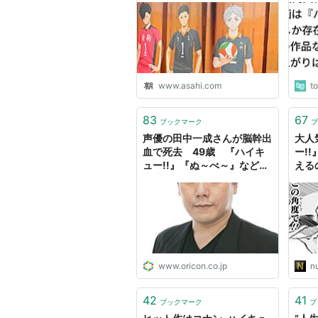
国内
今が
www.asahi.com
t
83
67
ブックマーク
ブ
声優の田中一成さんが脳幹出
大人
血で死去 49歳 『ハイキ
ー!
ュー!!』『ぬ～べ～』などに
える
出演
ない
貴啓
www.oricon.co.jp
n
42
41
ブックマーク
ブ