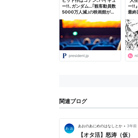
ヒット作はコナン､ハイキュ
“人
ー!!､ガンダム…｢観客動員数
ー!
5000万人減｣の映画館がア
最終
ニメばかりになった理由 全
ビュー
世界で映画館離れが完全に定
着している
president.jp
nl
関連ブログ
•
あおのあにめのはなしとか
3年前
【オタ活】怒涛（仮）