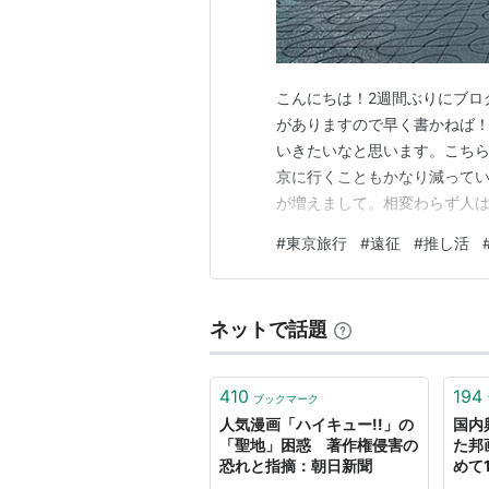
こんにちは！2週間ぶりにブロ
がありますので早く書かねば！
いきたいなと思います。こちらが以前
京に行くこともかなり減って
が増えまして。相変わらず人
い建物があったりといろいろ
#
東京旅行
#
遠征
#
推し活
「あんな風に建物を建てれる
笑 心の中ではいつも何かを思
ネットで話題
410
194
ブックマーク
人気漫画「ハイキュー!!」の
国内
「聖地」困惑 著作権侵害の
た邦
恐れと指摘：朝日新聞
めて
本が