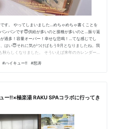
です。 やってしまいました…めちゃめちゃ書くことを
パンパンです😇供給が多いのと接種が多いのと…振り返
もが過多！容量オーバー！幸せな悲鳴！…てな感じでし
、はい😇それに気がつけばもう9月となりましたね。我
ーも秋らしくなりました。 そういえば来年のカレンダーの
ハロウィンと下は相変わらずの稲荷崎です😊この稲荷崎
#
ハイキュー‼︎
#
怒涛
んかわいいいいいぃぃぃぃぃ… オタ活しはじめてから、
な…自分の推しの共通点…
ー‼︎×極楽湯 RAKU SPAコラボに行ってき