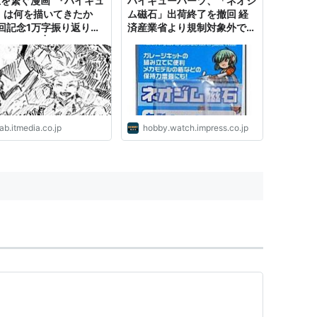
生を繋ぐ漫画”『ハイキュ
ハイキューパーツ、「ネオジ
!』は何を描いてきたか
ム磁石」出荷終了を撤回 経
回記念1万字振り返りレ
済産業省より規制対象外であ
（1/2） | ねとらぼ
ったことが明かされる
ab.itmedia.co.jp
hobby.watch.impress.co.jp