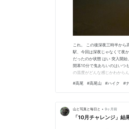
これ。 この後深夜三時半から高
駅、今回は深夜じゃなくて夜か
だったのか状態 はい 突入開
開幕10分で鬼あちいのはいつも
の温度がどんな感じかわからん
全然暑いじゃないか！ つか原
#
高尾
#
高尾山
#
ハイク
#
ト(笑) なんだかなあで中腹
では漆黒だが上のが明るい高…
•
山と写真と毎日と
9ヶ月前
「10月チャレンジ」結