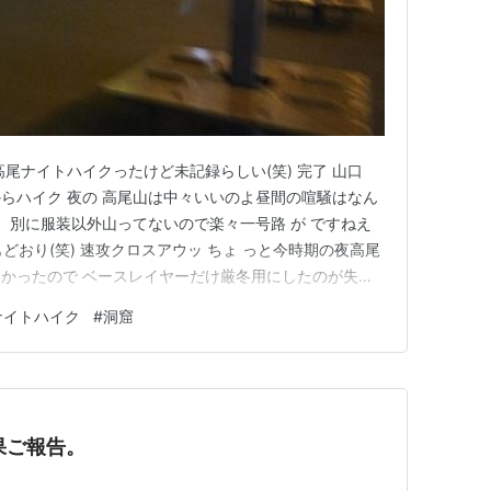
尾ナイトハイクったけど未記録らしい(笑) 完了 山口
らハイク 夜の 高尾山は中々いいのよ昼間の喧騒はなん
始、別に服装以外山ってないので楽々一号路 が ですねえ
どおり(笑) 速攻クロスアウッ ちょ っと今時期の夜高尾
かったので ベースレイヤーだけ厳冬用にしたのが失敗
チャリ通って草 あー 上着も邪魔でただただデッドウェイ
ナイトハイク
#
洞窟
心のオアシス到着以降ライトいらずの明るさ。 そうここま
果ご報告。