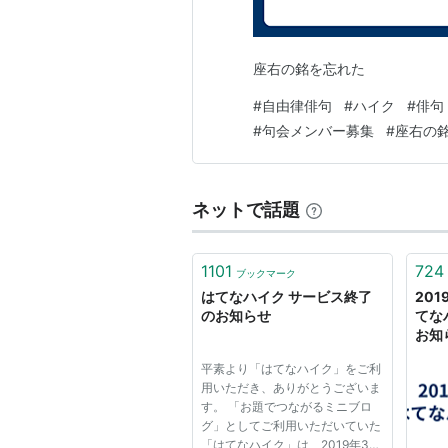
座右の銘を忘れた
#
自由律俳句
#
ハイク
#
俳句
#
句会メンバー募集
#
座右の
ネットで話題
1101
724
ブックマーク
はてなハイク サービス終了
20
のお知らせ
てな
お知
平素より「はてなハイク」をご利
用いただき、ありがとうございま
す。 「お題でつながるミニブロ
グ」としてご利用いただいていた
「はてなハイク」は、2019年3月