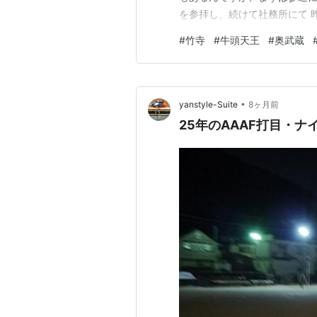
を参拝し、続けて社務所にて 
す。 疫病除け・出世開運のお
#
竹寺
#
牛頭天王
#
奥武蔵
いて 職人さんが一体一体彫ら
く 家のお守りとして祀ってい
•
yanstyle-Suite
8ヶ月前
25年のAAAF打目・ナイ