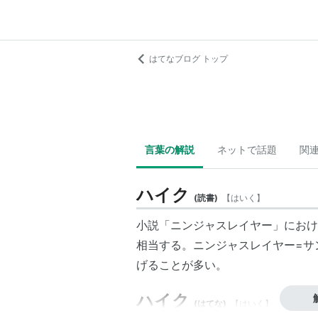
はてなブログ トップ
言葉の解説
ネットで話題
関
ハイク
(
読書
)
【
はいく
】
小説「ニンジャスレイヤー」におけ
相当する。ニンジャスレイヤー=サ
げることが多い。
ハイク
(
はてな
)
【
はいく
】