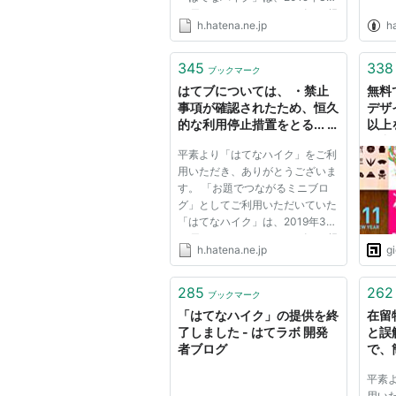
27日をもちまして、サービスの提
h.hatena.ne.jp
h
供を終了させていただきました。
これまでご利用いただきましたユ
ーザーの皆さまに深く感謝いたし
345
338
ブックマーク
ます。 誠にありがとうござい...
はてブについては、 ・禁止
無料
事項が確認されたため、恒久
デザ
的な利用停止措置をとる... -
以上
id:kido_ari - kido_ari - はて
布中
平素より「はてなハイク」をご利
なハイク
用いただき、ありがとうございま
す。 「お題でつながるミニブロ
グ」としてご利用いただいていた
「はてなハイク」は、2019年3月
27日をもちまして、サービスの提
h.hatena.ne.jp
g
供を終了させていただきました。
これまでご利用いただきましたユ
ーザーの皆さまに深く感謝いたし
285
262
ブックマーク
ます。 誠にありがとうござい...
「はてなハイク」の提供を終
在留
了しました - はてラボ 開発
と誤
者ブログ
で、
- se
平素
ク
用い