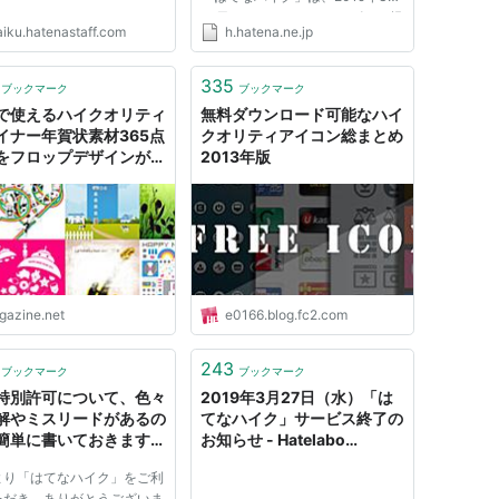
27日をもちまして、サービスの提
aiku.hatenastaff.com
h.hatena.ne.jp
供を終了させていただきました。
これまでご利用いただきましたユ
ーザーの皆さまに深く感謝いたし
335
ブックマーク
ブックマーク
ます。 誠にありがとうござい...
で使えるハイクオリティ
無料ダウンロード可能なハイ
イナー年賀状素材365点
クオリティアイコン総まとめ
をフロップデザインが配
2013年版
igazine.net
e0166.blog.fc2.com
243
ブックマーク
ブックマーク
特別許可について、色々
2019年3月27日（水）「は
解やミスリードがあるの
てなハイク」サービス終了の
簡単に書いておきます。
お知らせ - Hatelabo
ijigakuto - はてなハイ
Developer Blog
より「はてなハイク」をご利
ただき、ありがとうございま