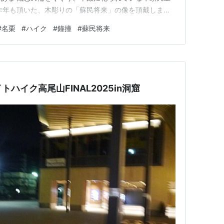
昨年も頂いた、木彫りの「蘇民将来」の像を頂戴しま
まもりとして「蘇民将来子孫長久門戸祈攸」と記されて
#
名栗
#
ハイク
#
鐘撞
#
蘇民将来
れています。（住職さんの話ですと、毎年授ける方も多
るようです。年季が入って趣き…
トハイク高尾山FINAL2025in洞窟