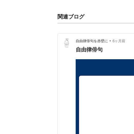
曖昧さ回避
関連ブログ
ハイキングのこと
→
ハイキング
•
自由律俳句を赤壁に
6ヶ月前
はてなのサービス
自由律俳句
→
はてなハイク
→
はてなハイク サービス終了のお