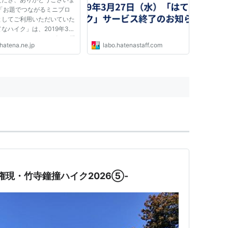
 「お題でつながるミニブロ
としてご利用いただいていた
なハイク」は、2019年3月
日をもちまして、サービスの提
hatena.ne.jp
labo.hatenastaff.com
終了させていただきました。
までご利用いただきましたユ
ーの皆さまに深く感謝いたし
 誠にありがとうござい...
権現・竹寺鐘撞ハイク2026⑤-