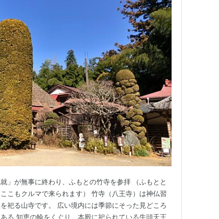
就」が無事に終わり、ふもとの竹寺を参拝 （ふもとと
ここもクルマで来られます） 竹寺（八王寺）は神仏習
を祀る山寺です。 広い境内には季節にそった見どころ
ある 知恵の輪をくぐり、本殿に祀られている牛頭天王