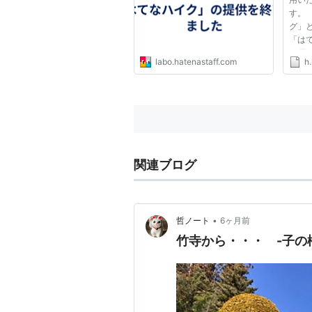
す。
グ」
「はて
27
labo.hatenastaff.com
h.
供を
これ
ーザ
ます。
関連ブログ
•
哲ノート
6ヶ月前
竹寺から・・・ -子の