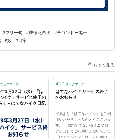
#
フリー句
#
映像化希望
#
テコンドー黒帯
銘
#
妙
#
日常
もっと見る
407
ブックマーク
ブックマーク
19年3月27日（水）「は
はてなハイク サービス終了
ハイク」サービス終了の
のお知らせ
らせ - はてなハイク日記
平素より「はてなハイク」をご利
用いただき、ありがとうございま
す。 「お題でつながるミニブロ
グ」としてご利用いただいていた
「はてなハイク」は、2019年3月