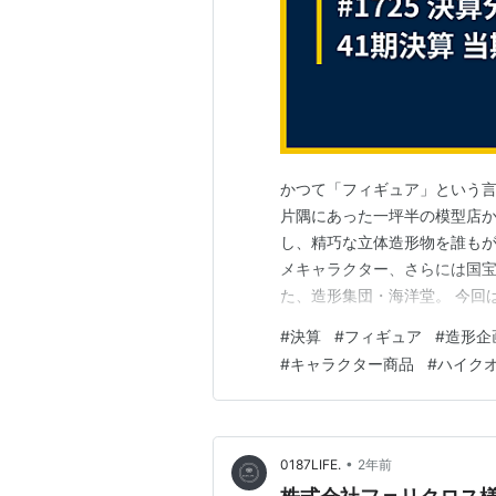
かつて「フィギュア」という
片隅にあった一坪半の模型店
し、精巧な立体造形物を誰も
メキャラクター、さらには国
た、造形集団・海洋堂。 今回
世界の頂点を走り続ける、株
#
決算
#
フィギュア
#
造形企
きたのは、過去の苦境を乗り
#
キャラクター商品
#
ハイク
不屈のクリエイター集団の姿でした。
•
0187LIFE.
2年前