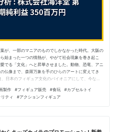
言葉が、一部のマニアのものでしかなかった時代。大阪の
から始まった一つの情熱が、やがて社会現象を巻き起こ
が愛でる「文化」へと昇華させました。動物、恐竜、アニ
宝の仏像まで、森羅万象を手のひらのアートに変えてき
は、日本のフィギュア文化のパイオニアにして、今なお
式会社海洋堂の決算内容を読み解きます。そこから見えて
画製作
#
フィギュア販売
#
食玩
#
カプセルトイ
越え、その圧倒的な創造力で力強い復活を遂げつつある、
オリティ
#
アクションフィギュア
 20250331_41…