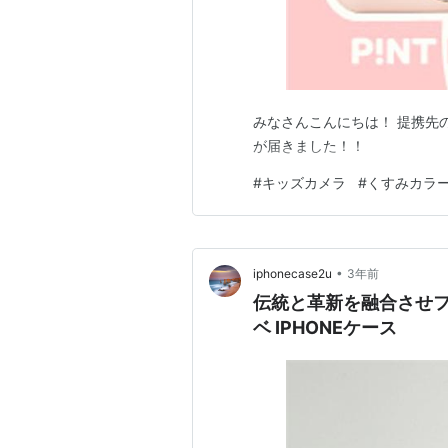
みなさんこんにちは！ 提携先
が届きました！！
#
キッズカメラ
#
くすみカラ
•
iphonecase2u
3年前
伝統と革新を融合させフ
ベ IPHONEケース