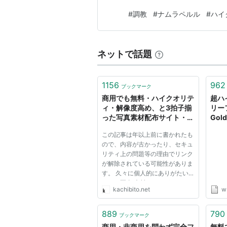
#
調教
#
ナムラペルル
#
ハイ
ネットで話題
1156
962
ブックマーク
商用でも無料・ハイクオリテ
超ハ
ィ・解像度高め、と3拍子揃
リー
った写真素材配布サイト・
Go
4freephotos - かちびと.net
おす
この記事は年以上前に書かれたも
ので、内容が古かったり、セキュ
リティ上の問題等の理由でリンク
が解除されている可能性がありま
す。 久々に個人的にありがたい
フリー写真 素材サイトがあった
kachibito.net
w
のでシェア。配布 されている写
真がなかなかクオリティ が高
く、使いやすそうです。ライセン
889
790
ブックマーク
ス はパブリックドメインみたい
商用・非商用を問わず完全フ
無料