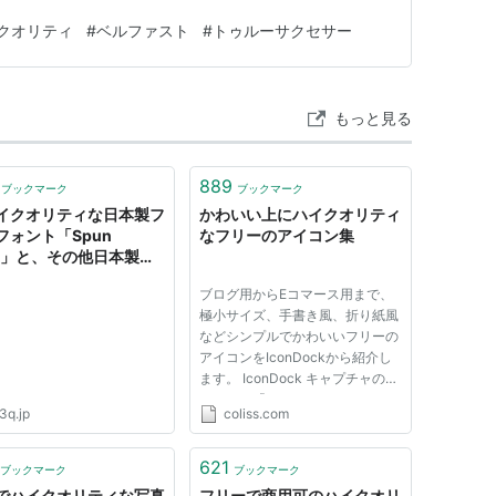
クオリティ
#
ベルファスト
#
トゥルーサクセサー
もっと見る
889
ブックマーク
ブックマーク
イクオリティな日本製フ
かわいい上にハイクオリティ
フォント「Spun
なフリーのアイコン集
ld」と、その他日本製の
すめフリーフォント
ブログ用からEコマース用まで、
極小サイズ、手書き風、折り紙風
などシンプルでかわいいフリーの
アイコンをIconDockから紹介し
ます。 IconDock キャプチャのア
イコンは「20 Free Marker-Style
3q.jp
coliss.com
Icons」 IconDockで配布されて
いるアイコンから、フリーのもの
だけを下記にピックアップしまし
621
ブックマーク
ブックマーク
た。 有償のアイコンでは更に素
でハイクオリティな写真
フリーで商用可のハイクオリ