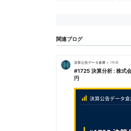
記事一覧です。iPhoneを初めて
買った方は是非。 iPhone 4 はい
ままでのiPhoneと違い、解像度
が2倍にな...
関連ブログ
•
決算公告データ倉庫
1年前
#1725 決算分析 : 株
円