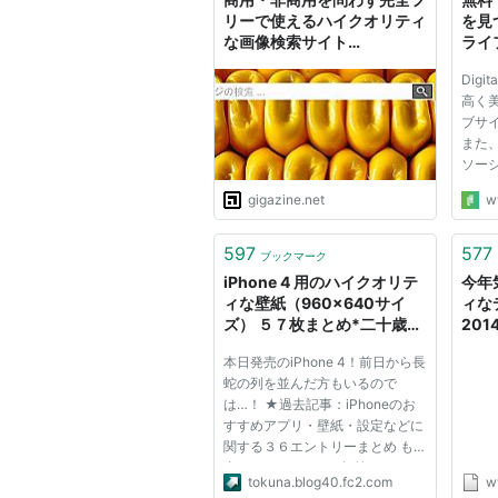
です...
リーで使えるハイクオリティ
を見
な画像検索サイト
ライ
「Pixabay」
Digi
高く
ブサ
また、T
ソー
とき
gigazine.net
w
い写
の人
オリ
597
577
ブックマーク
ンロー
iPhone 4 用のハイクオリテ
今年
ィな壁紙（960×640サイ
ィな
ズ） ５７枚まとめ*二十歳街
2014
道まっしぐら
本日発売のiPhone 4！前日から長
蛇の列を並んだ方もいるので
は…！ ★過去記事：iPhoneのお
すすめアプリ・壁紙・設定などに
関する３６エントリーまとめ も
合わせてどうぞ。 1年前に3GSを
tokuna.blog40.fc2.com
w
手に入れたときに私が参考にした