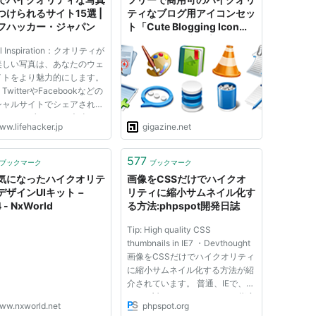
敵...
つけられるサイト15選 |
ティなブログ用アイコンセッ
フハッカー・ジャパン
ト「Cute Blogging Icon
Set」＆ウェブアプリ用
tal Inspiration：クオリティが
「Application Icon Set」
美しい写真は、あなたのウェ
イトをより魅力的にします。
witterやFacebookなどの
シャルサイトでシェアされた
に、ウェブサイトに素晴らし
ww.lifehacker.jp
gigazine.net
真が載っていれば、より多く
の関心を引くでしょう。 ク
ティの高い写真を無料でダウ
577
ブックマーク
ブックマーク
ドする Googleで検索...
気になったハイクオリテ
画像をCSSだけでハイクオ
デザインUIキット −
リティに縮小サムネイル化す
 - NxWorld
る方法:phpspot開発日誌
Tip: High quality CSS
thumbnails in IE7 ・Devthought
画像をCSSだけでハイクオリティ
に縮小サムネイル化する方法が紹
介されています。 普通、IEで、
img に対して、width, height 指定
ww.nxworld.net
phpspot.org
すると、画像が汚く縮小されちゃ