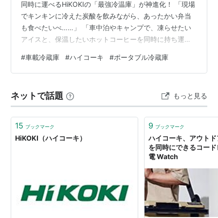
同時に運べるHiKOKIの「最強冷温庫」が神進化！ 「現場
でキンキンに冷えた炭酸を飲みながら、あったかい弁当
も食べたいべ……」 「車中泊やキャンプで、凍らせたい
アイスと、保温したいホットコーヒーを同時に持ち運べ
たら最高なのに全くだめだわ……」 そんな大人のわがま
#
車載冷蔵庫
#
ハイコーキ
#
ポータブル冷蔵庫
まを完全に現実にしてくれるのが、日本のトップ電動工
具メーカー・ハイコーキ（HiKOKI）が放った怪物マシ
ン、コードレス冷温庫 UL18DBA（WMZ）だわ！ これ、
ネットで話題
もっと見る
前作のUL18DBからさらに『便利な機能をブラッシュアッ
プ』したバージョンアップモデルなんだわ。 ネットのク
チコミを見る…
15
9
ブックマーク
ブックマーク
HiKOKI（ハイコーキ）
ハイコーキ、アウトド
を同時にできるコードレ
電 Watch