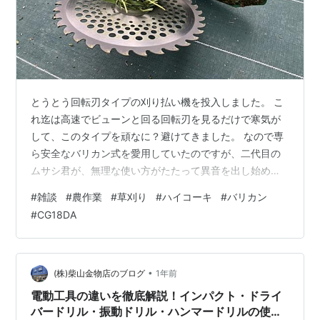
とうとう回転刃タイプの刈り払い機を投入しました。 こ
れ迄は高速でビューンと回る回転刃を見るだけで寒気が
して、このタイプを頑なに？避けてきました。 なので専
ら安全なバリカン式を愛用していたのですが、二代目の
ムサシ君が、無理な使い方がたたって異音を出し始めた
のを機に、思い切ることにしました。 バリカン式の難点
#
雑談
#
農作業
#
草刈り
#
ハイコーキ
#
バリカン
は、 長いヘッドで草をなぎ倒す感じで狩り進むので、モ
#
CG18DA
ーターのある先端部の重さも加わり、とにかく疲れるの
です。又、しなやかな草は倒れるだけで切りづらく、こ
の夏の炎天下の草刈りでさすがに降参しました。 で、ニ
ューカマーがこちら。 HiKOKI（ハイコーキ）/
•
(株)柴山金物店のブログ
1年前
CG18DA(L)(JC) 何だか見る…
電動工具の違いを徹底解説！インパクト・ドライ
バードリル・振動ドリル・ハンマードリルの使い