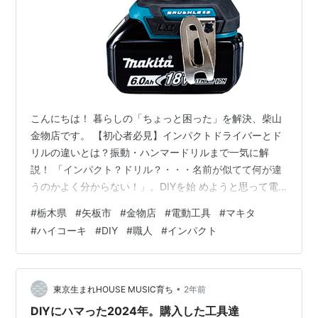
こんにちは！ 暮らしの「ちょっと困った」を解決、柴山
金物店です。 【初心者必見】インパクトドライバーとド
リルの違いとは？振動・ハンマードリルまで一気に解
説！ 「インパクト？ドリル？・・・名前が似てて何が違
うのかよく分からない！」。DIYを始 めようと思って電
動工具コーナーに行ったはいいものの、並んでいる工具
#
栃木県
#
矢板市
#
金物店
#
電動工具
#
マキタ
の種類に圧倒 された経験はありませんか？しかも”ドライ
#
ハイコーキ
#
DIY
#
職人
#
インパクト
バードリル” ”振動ドリル” ”ハンマードリ ル”なんて、どれ
も似たような名前で違いがピンとこない。初心者にとっ
ては何を基準に 選べばいいのかすら分からないのが本音
ですよね。でも安心してください、このブログ では「電
•
東京生まれHOUSE MUSIC育ち
2年前
動ドリル系の違いがよく…
DIYにハマった2024年。購入した工具達