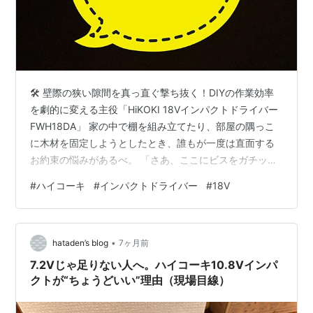
🛠️ 壁際の狭い隙間を真っ直ぐ撃ち抜く！DIYの作業効率
を劇的に変える主役「HiKOKI 18Vインパクトドライバー
FWH18DA」 家の中で棚を組み立てたり、部屋の隅っこ
に木材を固定しようとしたとき、誰もが一度は直面する
お約束の悩みがあるべ。 「さあ、ここにビスをガチッと
揉み込むべ！」と意気込んだものの、壁際の間取りや家
#
ハイコーキ
#
インパクトドライバー
#
18V
具との隙間が狭すぎて、手持ちの電動ドライバーだとヘ
ッドが壁にゴツゴツ当たっちまって、どうしてもビスが
斜めに浮いじまいそうになったんだわ（（笑）。 ネジ頭
•
が斜めに浮くと見た目も悪ぃし、無理に締め込めばデリ
hataden’s blog
7ヶ月前
ケートな木材の端っこ（木口）がペキッと割れちまうべ
7.2Vじゃ足りない人へ。ハイコーキ10.8Vインパ
な。 そんなDIY現場…
クトが“ちょうどいい”理由（現場目線）