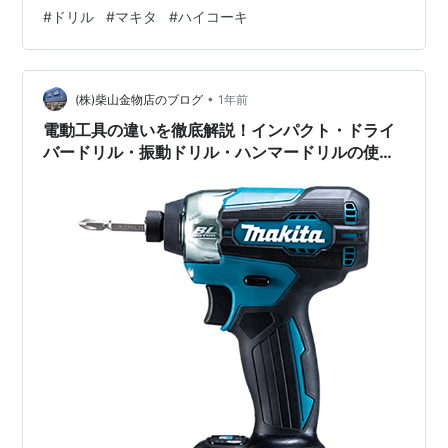
加えることで、コンクリ ートやモルタルなどの硬い壁材
#
ドリル
#
マキタ
#
ハイコーキ
に穴を開けるのことができる電動工具です。見た目はド
リルドライバーに似ていますが、スイッチで振動機能を
オン/オフできるため通常の穴あ け(木材や金属)にも使え
るのが特徴です。 主な特徴 ・回転＋振動で硬…
•
(株)柴山金物店のブログ
1年前
電動工具の違いを徹底解説！インパクト・ドライ
バードリル・振動ドリル・ハンマードリルの使い
分けガイド①