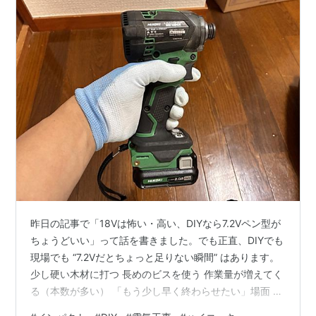
昨日の記事で「18Vは怖い・高い、DIYなら7.2Vペン型が
ちょうどいい」って話を書きました。でも正直、DIYでも
現場でも “7.2Vだとちょっと足りない瞬間” はあります。
少し硬い木材に打つ 長めのビスを使う 作業量が増えてく
る（本数が多い） 「もう少し早く終わらせたい」場面 こ
ういう時にちょうどいいのが、ハイコーキ（HiKOKI）