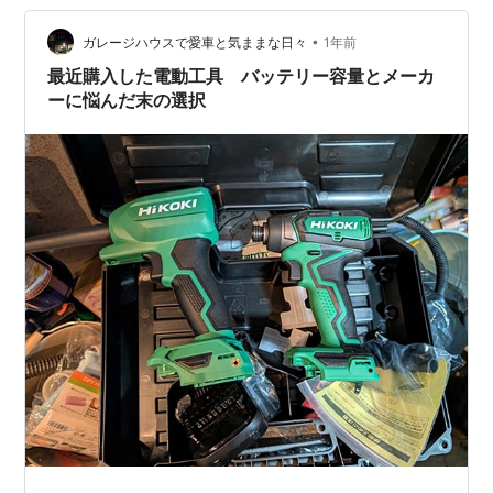
•
ガレージハウスで愛車と気ままな日々
1年前
最近購入した電動工具 バッテリー容量とメーカ
ーに悩んだ末の選択