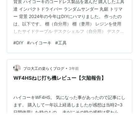
背景 ハイコーキのコードレス製品を選んだ 購入した工具
達 インパクトドライバー ランダムサンダー 丸鋸 トリマ
ー 背景 2024年の今年はDIYにハマりました。 作ったの
は、以下です。 棚（自分用） 棚（妻用） レジンを使用
したサイドテーブル デスクシェルフ（自分用） デスクシ
ェルフ（息子用） ヘッドホンスタンド（作成中） ヘッド
#
DIY
#
ハイコーキ
#
工具
ホンスタンドは以下のような感じで作成中です。 最初は
お金をかけないようにしていたのですが、色々と作って
いくうちにもっと精度を高く、効率良く作りたくていろ
•
いろな工具を購入しました。購入した工具を紹介しま
プロ大工の楽らくブログ
3年前
す。 ハイコーキのコードレス製品を選んだ 一番最初に購
WF4HSねじ打ち機レビュー【欠陥報告】
入したのがハイ…