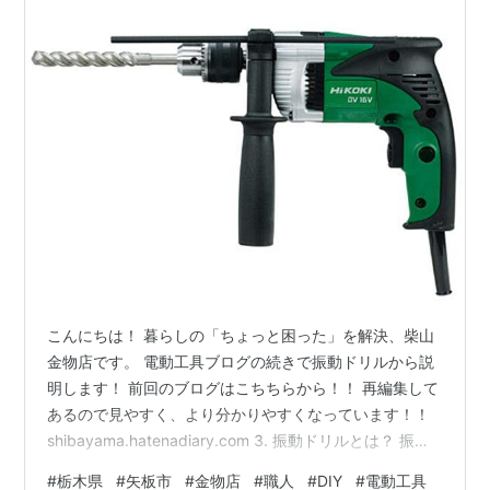
分けガイド②
こんにちは！ 暮らしの「ちょっと困った」を解決、柴山
金物店です。 電動工具ブログの続きで振動ドリルから説
明します！ 前回のブログはこちちらから！！ 再編集して
あるので見やすく、より分かりやすくなっています！！
shibayama.hatenadiary.com 3. 振動ドリルとは？ 振動
ドリルとは回転に加えて”前後の小刻みな振動(軽打撃)”を
#
栃木県
#
矢板市
#
金物店
#
職人
#
DIY
#
電動工具