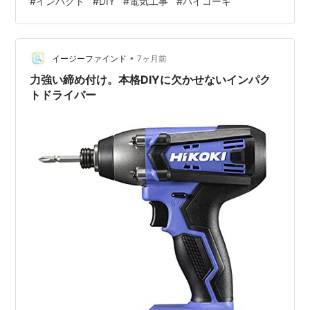
#
インパクト
#
DIY
#
電気工事
#
ハイコーキ
10.8Vのインパクトです。18Vほど強すぎず、7.2Vより明
らかに余裕がある。自分の感覚だと、**“扱いやすさとパ
ワーの中間”**って感じ。 10.8vインパクト：軽いのに、
•
7.2より余裕がある“ちょうどいい”ゾーン 結論：10.8Vイ
イージーファインド
7ヶ月前
ンパクトがハマる人 7.…
力強い締め付け。本格DIYに欠かせないインパク
トドライバー