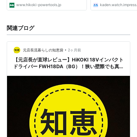
www.hikoki-powertools.jp
kaden.watch.impress.
関連ブログ
•
元店長流暮らしの知恵袋
2ヶ月前
【元店長が直球レビュー】HiKOKI 18Vインパクト
ドライバー FWH18DA（BG）！狭い壁際でも真
っ直ぐ撃ち抜くヘッド長150mmの衝撃