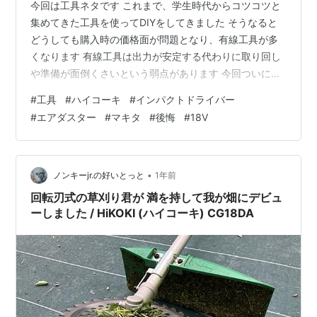
今回は工具ネタです これまで、学生時代からコツコツと
集めてきた工具を使ってDIYをしてきました そうなると
どうしても購入時の価格面が問題となり、有線工具が多
くなります 有線工具は出力が安定する代わりに取り回し
や準備が面倒くさいという弱点があります 今回ついに充
電工具の購入をしたので、そのレビューというか使用感
#
工具
#
ハイコーキ
#
インパクトドライバー
をまとめてみます
#
エアダスター
#
マキタ
#
後悔
#
18V
•
ノンキーjr.の好いとっと
1年前
回転刃式の草刈り君が 満を持して我が畑にデビュ
ーしました / HiKOKI (ハイコーキ) CG18DA