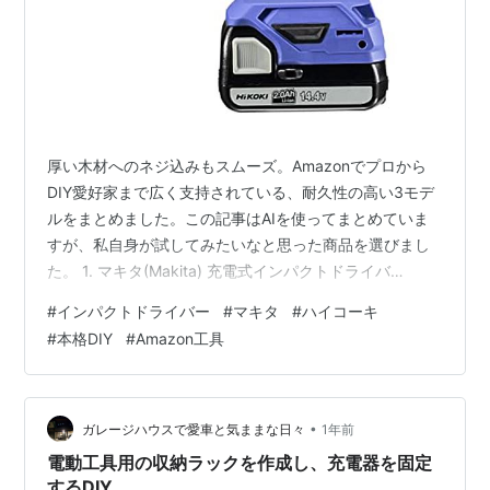
厚い木材へのネジ込みもスムーズ。Amazonでプロから
DIY愛好家まで広く支持されている、耐久性の高い3モデ
ルをまとめました。この記事はAIを使ってまとめていま
すが、私自身が試してみたいなと思った商品を選びまし
た。 1. マキタ(Makita) 充電式インパクトドライバ
M697DSX DIY向けながらマキタならではの堅牢さを備え
#
インパクトドライバー
#
マキタ
#
ハイコーキ
たモデル。「パワー不足を感じたくない」なら、この1台
#
本格DIY
#
Amazon工具
が正解です。 マキタ(Makita) DIYモデル 充電インパクト
14.4V M697DSXMakita(マキタ)Amazon 2. HiKOKI(ハイ
コーキ) 14.4V インパクトドライバ FWH14DF 握り…
•
ガレージハウスで愛車と気ままな日々
1年前
電動工具用の収納ラックを作成し、充電器を固定
するDIY