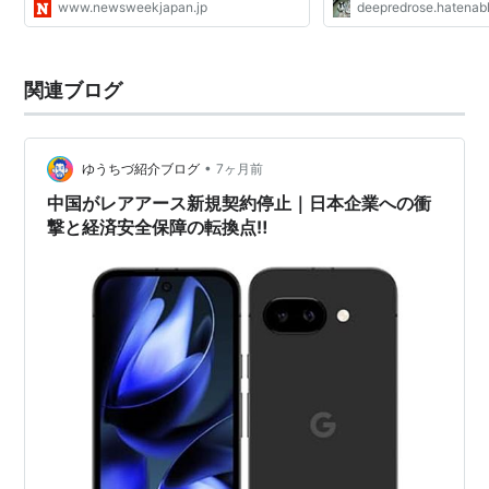
www.newsweekjapan.jp
deepredrose.hatenab
関連ブログ
•
ゆうちづ紹介ブログ
7ヶ月前
中国がレアアース新規契約停止｜日本企業への衝
撃と経済安全保障の転換点‼️