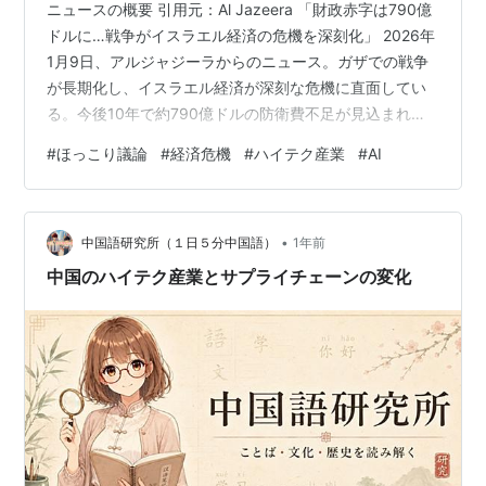
ニュースの概要 引用元：Al Jazeera 「財政赤字は790億
ドルに…戦争がイスラエル経済の危機を深刻化」 2026年
1月9日、アルジャジーラからのニュース。ガザでの戦争
が長期化し、イスラエル経済が深刻な危機に直面してい
る。今後10年で約790億ドルの防衛費不足が見込まれ、
財政赤字が拡大。政府は増税や借入を検討しているが、
#
ほっこり議論
#
経済危機
#
ハイテク産業
#
AI
税収の多くを一部の高所得者層やハイテク企業に依存し
ているため、これ以上の負担増は企業の海外流出を招く
恐れがあるという構造的な問題を抱えている。 フクロウ
•
特定の産業に依存する税制の脆弱性が、有事の際に浮き
中国語研究所（１日５分中国語）
1年前
彫りになりましたね。
中国のハイテク産業とサプライチェーンの変化