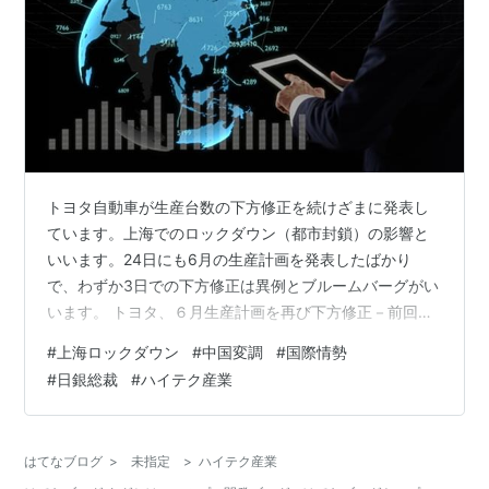
トヨタ自動車が生産台数の下方修正を続けざまに発表し
ています。上海でのロックダウン（都市封鎖）の影響と
いいます。24日にも6月の生産計画を発表したばかり
で、わずか3日での下方修正は異例とブルームバーグがい
います。 トヨタ、６月生産計画を再び下方修正－前回発
表からわずか３日 - Bloomberg 記事によると、24日の生
#
上海ロックダウン
#
中国変調
#
国際情勢
産計画発表後、新たに分かった部品供給の見通しを反映
#
日銀総裁
#
ハイテク産業
したといいます。上海のロックダウン継続で、生産計画
はさらに下振れする可能性もあるそうです。 中国依存の
ままでよいものなのか、また、これほどまでに中国に頼
はてなブログ
>
未指定
>
ハイテク産業
っていたのかと感じずにはいられません。 コロナ渦以