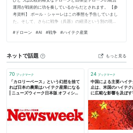
運用が戦術的に功を奏しているからだとされます。 【参
考資料】 ポール・シャーレはこの事態を予告していまし
た。そして、さらに戦争（兵器）の経済という別の現実
がウクライナ戦争やイスラエルやアメリカVSイラン戦争
#
ドローン
#
AI
#
戦争
#
ハイテク産業
で露わになっています。 ＡＩ覇権 ４つの戦場 作者:ポー
ル シャーレ 早川書房 Amazon
ネットで話題
もっと見る
70
24
ブックマーク
ブックマーク
「カロリーベース」という幻想を捨て
中国による主要ハイテ
れば日本の農業はハイテク産業になる
止は、米国のハイテク
| ニューズウィーク日本版 オフィシャ
に広範な影響を及ぼす
ルサイト
- 黄大仙の blog