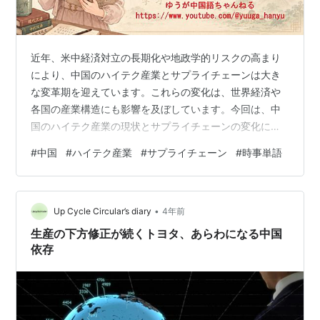
近年、米中経済対立の長期化や地政学的リスクの高まり
により、中国のハイテク産業とサプライチェーンは大き
な変革期を迎えています。​これらの変化は、世界経済や
各国の産業構造にも影響を及ぼしています。今回は、中
国のハイテク産業の現状とサプライチェーンの変化につ
いて詳しく見ていきましょう。 最近、中国のハイテク産
#
中国
#
ハイテク産業
#
サプライチェーン
#
時事単語
業が変化していると聞きましたが、具体的にはどのよう
な変化が起きているのでしょうか？ そうですね。中国は
これまで「世界の工場」として多くの製品を生産してき
•
ましたが、近年ではハイテク産業の育成と技術革新に力
Up Cycle Circular’s diary
4年前
を入れています。しかし、米中経済対立の長期化によ
生産の下方修正が続くトヨタ、あらわになる中国
り、半導体や先端技術分野での輸出管理が強化され…
依存