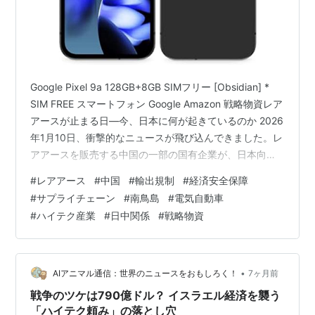
Google Pixel 9a 128GB+8GB SIMフリー [Obsidian] *
SIM FREE スマートフォン Google Amazon 戦略物資レア
アースが止まる日―今、日本に何が起きているのか 2026
年1月10日、衝撃的なニュースが飛び込んできました。レ
アアースを販売する中国の一部の国有企業が、日本向け
の新規契約を結ばない方針を一部の日本企業へ伝達し、
#
レアアース
#
中国
#
輸出規制
#
経済安全保障
既存契約の破棄も検討していることが明らかになりまし
#
サプライチェーン
#
南鳥島
#
電気自動車
た。 これは、中国政府が1月6日に発表した軍民両用の品
#
ハイテク産業
#
日中関係
#
戦略物資
目の日本向けの輸出規制強化の影響が、ついにレアアー
スという戦略物資に波及したことを意味します。日本企
業がレアアース購入を…
•
AIアニマル通信：世界のニュースをおもしろく！
7ヶ月前
戦争のツケは790億ドル？ イスラエル経済を襲う
「ハイテク頼み」の落とし穴