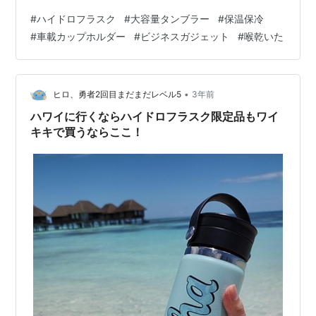
が多く、長時間にわたる集中力維持が必須です。正直、
#
ハイドロフラスク
#
大容量タンブラー
#
保温保冷
長時間のデスクワーク中に喉が渇き、集中力をリセット
#
車載カップホルダー
#
ビジネスガジェット
#
喉乾いた
してしまうことほど、ビジネスマンにとって効率の悪い
ことはありません。 今回は、この「リフィルの手間」を
極限まで減らし、あなたの「時間」と「集中力」を守っ
てくれるハイドロフラスク（Hydro Flask）の「オール
•
ヒロ、勇者2回目まだまだレベル5
3年前
アラウンド トラベル タンブラー…
ハワイに行くならハイドロフラスク限定品もワイ
キキで買うならここ！