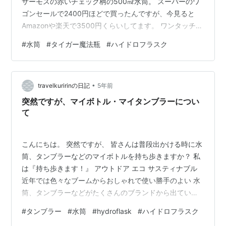
サーモスの赤いチェック柄の500㎖水筒。 スーパーのワ
ゴンセールで2400円ほどで買ったんですが、今見ると
Amazonや楽天で3500円くらいしてます。 ワンタッチで
開くのが便利で気に入ってたんですが、ちょっと洗いに
#
水筒
#
タイガー魔法瓶
#
ハイドロフラスク
くいのが難点です。 次はどうしよう。 いちばん気になっ
ているのはハイドロフラスク。 （がんばってAmazonア
ソシエイトのアカウント作ったのに、画像がうまく貼れ
•
ない…。まあいいや、今日はこのままで） 特にこだわり
travelkuririnの日記
5年前
があるわけではなく、大好きなスタイリストの百々千晴
突然ですが、マイボトル・マイタンブラーについ
さんが動画でおすす…
て
こんにちは。 突然ですが、 皆さんは普段出かける時に水
筒、タンブラーなどのマイボトルを持ち歩きますか？ 私
は『持ち歩きます！』 アウトドア エコ サスティナブル
近年では色々なブームからおしゃれで使い勝手のよい 水
筒、タンブラーなどがたくさんのブランドから出ていま
す。 私はその中でもデザインがとても気に入っている
#
タンブラー
#
水筒
#
hydroflask
#
ハイドロフラスク
『HydroFlask』を愛用しています。 豊富なカラーと私の