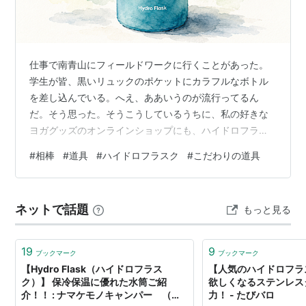
仕事で南青山にフィールドワークに行くことがあった。
学生が皆、黒いリュックのポケットにカラフルなボトル
を差し込んでいる。へえ、ああいうのが流行ってるん
だ。そう思った。そうこうしているうちに、私の好きな
ヨガグッズのオンラインショップにも、ハイドロフラス
クが並んだ。 ハイドロフラスクは、ハワイのお土産とし
#
相棒
#
道具
#
ハイドロフラスク
#
こだわりの道具
て流行ったらしかった。当時は仕事が忙しく、「ハワイ
に行くよりハワイ土産を買った方が安い」という謎の言
い訳をして、買いたくなった。どうすれば費用が捻出で
ネットで話題
もっと見る
きるか。朝の通勤時のカフェ代を浮かせて、これを買お
うということになった。何回で元が取れるかを計算し、
AmazonのPoint Dealで買うことを決め…
19
9
ブックマーク
ブックマーク
【Hydro Flask（ハイドロフラス
【人気のハイドロフラ
ク）】 保冷保温に優れた水筒ご紹
欲しくなるステンレス
介！！ : ナマケモノキャンパー （通
力！ - たびバロ