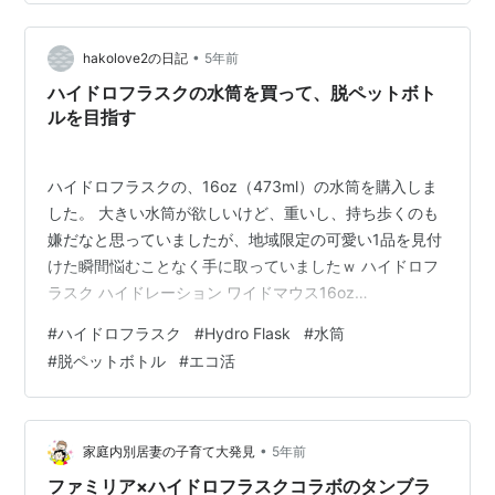
大好きなビビットカラーが多め♡ そして今までの水筒に
は無かったハンドル付きも◎ ハンドルが付いているから
•
こそ、大きめなボトルで鞄に入らなくても、 入ってもか
hakolove2の日記
5年前
さばるときでも、サッと手で持って出かけられることで
ハイドロフラスクの水筒を買って、脱ペットボト
持ち歩くことの …
ルを目指す
ハイドロフラスクの、16oz（473ml）の水筒を購入しま
した。 大きい水筒が欲しいけど、重いし、持ち歩くのも
嫌だなと思っていましたが、地域限定の可愛い1品を見付
けた瞬間悩むことなく手に取っていましたｗ ハイドロフ
ラスク ハイドレーション ワイドマウス16oz
473ml[5089022] HydroFlask 保温 保冷 ステンレスボト
#
ハイドロフラスク
#
Hydro Flask
#
水筒
ル 保温ポット 保温機能 保冷機能 スポーツ おしゃれ ヨガ
#
脱ペットボトル
#
エコ活
水筒 マイボトル マグタイプ かわいい アウトドア フェス
魔法瓶 送料無料 ◇◇価格: 4180 円楽天で詳細を見る ど
うして大きい水筒が欲しかったかというと、家に大量に
あるティーバッグを夜、帰宅…
•
家庭内別居妻の子育て大発見
5年前
ファミリア×ハイドロフラスクコラボのタンブラ