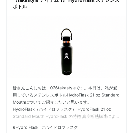
【takastyle アイテム 1】 HydroFlask ステレンス
ボトル
皆さんこんにちは、026takastyleです。本日は、私が愛
用しているステンレスボトルHydroFlask 21 oz Standard
Mouthについてご紹介したいと思います。
HydroFlask（ハイドロフラスク） HydroFlask 21 oz
Standard Mouth HydroFlask の特徴 真空断熱構造による
圧倒的保冷、保温力 独自のパウダー加工 広い飲み口
#
Hydro Flask
#
ハイドロフラスク
HydroFlaskを実際使ってみた HydroFlaskはステンレス