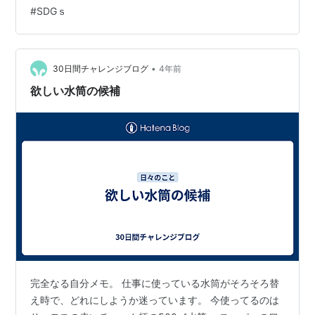
容器を減らす様々な行動のこと！ 「リデュース」「リユ
#
SDGｓ
ース」とともに、 無駄な資源の使用を回避し、CO２排出
量を削減する効果的なアクションです♻ これは地球環境
や地域社会にたくさんのメリットがあり、 持続可能な…
•
30日間チャレンジブログ
4年前
欲しい水筒の候補
完全なる自分メモ。 仕事に使っている水筒がそろそろ替
え時で、どれにしようか迷っています。 今使ってるのは