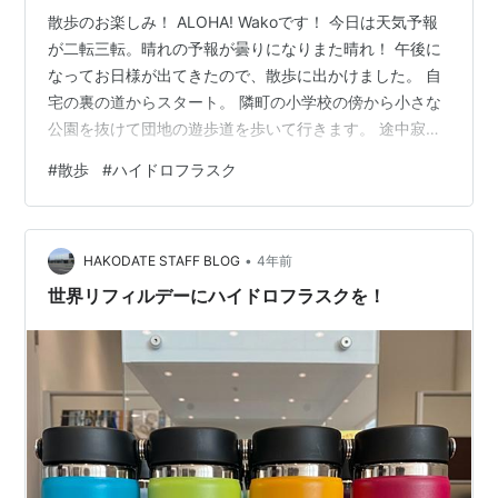
散歩のお楽しみ！ ALOHA! Wakoです！ 今日は天気予報
が二転三転。晴れの予報が曇りになりまた晴れ！ 午後に
なってお日様が出てきたので、散歩に出かけました。 自
宅の裏の道からスタート。 隣町の小学校の傍から小さな
公園を抜けて団地の遊歩道を歩いて行きます。 途中寂れ
てしまった商店街を通り抜け、「あれっこっちだったっ
#
散歩
#
ハイドロフラスク
け」と思いつつ直進。 サビサビの橋を２つ渡ったところ
で「おかしいなぁ、こんなに遠かったっけ？ 本当はね、
最初っからスマホの地図アプリ見ながら歩けば良かった
•
んですよね、、 でも何回か通ったことある道だし、っ
HAKODATE STAFF BLOG
4年前
て、勘を頼りに進んじゃった。 ちょっと大きな公園に到
世界リフィルデーにハイドロフラスクを！
着。 公園の看板にXX公…