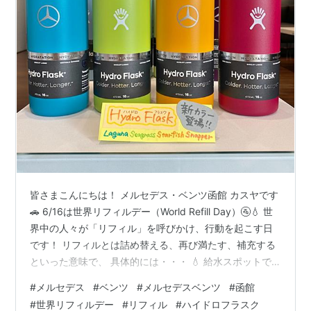
皆さまこんにちは！ メルセデス・ベンツ函館 カスヤです
🚗 6/16は世界リフィルデー（World Refill Day）🚰💧 世
界中の人々が「リフィル」を呼びかけ、行動を起こす日
です！ リフィルとは詰め替える、再び満たす、補充する
といった意味で、 具体的には・・・ 💧 給水スポットで
マイボトルに給水 ☕ マイタンブラーでコーヒーをテイク
#
メルセデス
#
ベンツ
#
メルセデスベンツ
#
函館
アウト 🍱 お惣菜をマイタッパーで購入 など、使い捨て
#
世界リフィルデー
#
リフィル
#
ハイドロフラスク