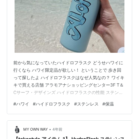
前から気になっていたハイドロフラスク どうせハワイに
行くなら ハワイ限定品が欲しい！ ということで 歩き回
って探したよ ハイドロフラスクはなぜ人気なの？ ワイキ
キで買える店舗 アラモアナショッピングセンター3F T＆
Cサーフ・デザインズ ハイドロフラスクの性能 ステンレ
スの2重構造で真空構造になっているため 保冷、保温力
#
ハワイ
#
ハイドロフラスク
#
ステンレス
#
保温
が高い 入れてはいけない飲み物も ハワイでは水筒は必
須？ 日本でも買えるハイドロフラスク 12oz(354ml)
16oz(476ml) 20oz(591ml) 24oz(709ml) コーヒーボトル
•
6oz(177ml) フードジャー8oz(237ml) ハイドロフラスク
MY OWN WAY
4年前
の偽物…