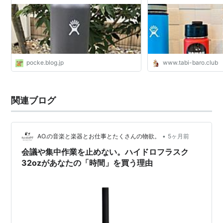
称ぽっけ）
pocke.blog.jp
www.tabi-baro.club
関連ブログ
•
AO.の音楽と楽器とお仕事とたくさんの物欲。
5ヶ月前
会議や集中作業を止めない。ハイドロフラスク
32ozがあなたの「時間」を買う理由