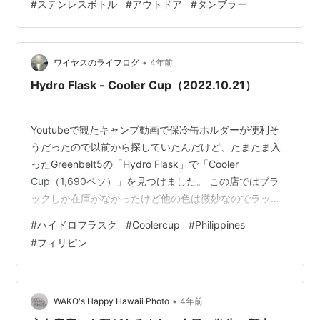
#
ステンレスボトル
#
アウトドア
#
タンブラー
ボトルのニュースタンダード HydroFlask（ハイドロフラ
スク） ハイドロフラスクの誕生は米・オレゴン州ベン
ド。アウトドアが盛んな地域性…
•
ワイヤスのライフログ
4年前
Hydro Flask - Cooler Cup（2022.10.21）
Youtubeで観たキャンプ動画で保冷缶ホルダーが便利そ
うだったので以前から探していたんだけど、たまたま入
ったGreenbelt5の「Hydro Flask」で「Cooler
Cup（1,690ペソ）」を見つけました。 この店ではブラ
ックしか在庫がなかったけど他の色は微妙なのでラッキ
ーでした。以前もこの店で探したけどその際は在庫がな
#
ハイドロフラスク
#
Coolercup
#
Philippines
く、今回は店に段ボール箱が重なっていたので「もしか
#
フィリピン
して新アイテムが入荷したかも！」と閃いて入店したの
が良かったです。次に入荷するのはいつになるか分から
ないですからね。
•
WAKO's Happy Hawaii Photo
4年前