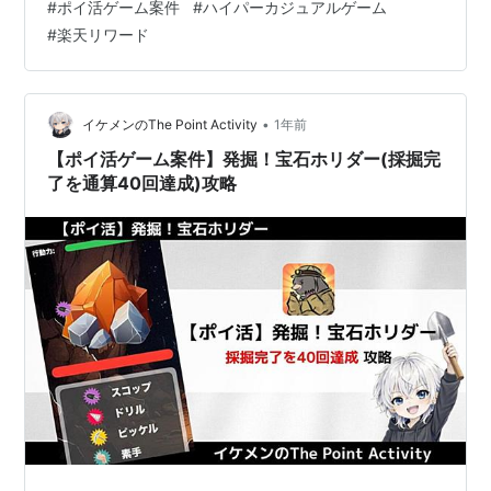
#
ポイ活ゲーム案件
#
ハイパーカジュアルゲーム
回到達)のポイ活案件情報 メイドへのプレゼントについて
#
楽天リワード
エンディング40回到達について 【ポイ活】貢げ！メイド
イ…
•
イケメンのThe Point Activity
1年前
【ポイ活ゲーム案件】発掘！宝石ホリダー(採掘完
了を通算40回達成)攻略