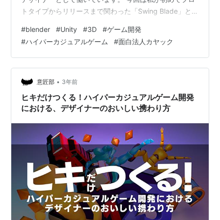
トタイプからリリースまで関わった「Swing Blade」とい
うゲームの紹介に絡めながら、 3DモデルをBlenderで自
#
blender
#
Unity
#
3D
#
ゲーム開発
作してUnityで連携するまでの過程とつまづいたことを覚
#
ハイパーカジュアルゲーム
#
面白法人カヤック
書的にブログにしたいと思います。 また、12月はカジュ
アルゲームチームのデザイナーが3連載を行います。 こ
ちらはその2回目です。前回の進藤のブログがハイパーカ
ジュアルゲームの全体像の説明をしているのでぜひご覧
•
意匠部
3年前
ください…
ヒキだけつくる！ハイパーカジュアルゲーム開発
における、デザイナーのおいしい携わり方