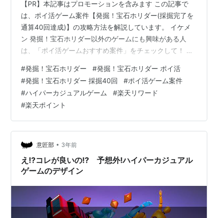
【PR】本記事はプロモーションを含みます この記事で
は、ポイ活ゲーム案件【発掘！宝石ホリダー(採掘完了を
通算40回達成)】の攻略方法を解説しています。 イケメ
ン 発掘！宝石ホリダー以外のゲームにも興味がある人
は、「ポイ活ゲームおすすめ案件」をチェックして！ ■
本記事の注意事項■ ポイ活案件クリアを目的とした内容
#
発掘！宝石ホリダー
#
発掘！宝石ホリダー ポイ活
です 無課金攻略を想定しています 2025年3月時点のプレ
#
発掘！宝石ホリダー 採掘40回
#
ポイ活ゲーム案件
イ情報をもとに作成 発掘！宝石ホリダーってどんなゲー
#
ハイパーカジュアルゲーム
#
楽天リワード
ム？ 発掘！宝石ホリダー(採掘完了を通算40回達成)のポ
#
楽天ポイント
イ活案件情報 鉱石の採掘について 採掘完了を通算40回
達成について 発掘！宝石ホリダー(採掘完了を通算40回
達成)を実際に…
•
意匠部
3年前
え!?コレが良いの!? 予想外!ハイパーカジュアル
ゲームのデザイン