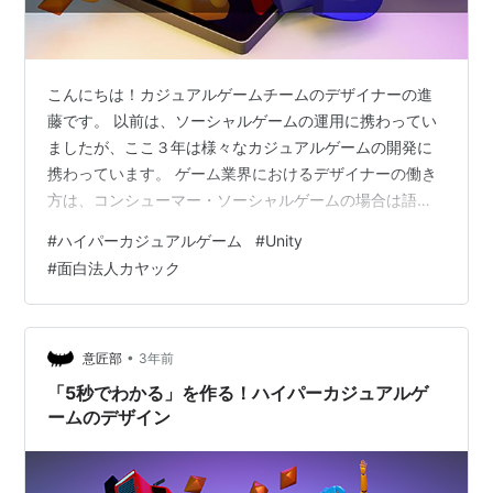
こんにちは！カジュアルゲームチームのデザイナーの進
藤です。 以前は、ソーシャルゲームの運用に携わってい
ましたが、ここ３年は様々なカジュアルゲームの開発に
携わっています。 ゲーム業界におけるデザイナーの働き
方は、コンシューマー・ソーシャルゲームの場合は語ら
れる場が多くありますが カジュアルゲームにおける立ち
#
ハイパーカジュアルゲーム
#
Unity
回りは業界的には少なく、よく何をしているのか？と聞
#
面白法人カヤック
かれます。 今回は「ハイパーカジュアルゲーム開発にお
けるデザイナーの携わり方」を紹介させていただきま
す。 そもそもハイパーカジュアルゲームとは？という方
は、同チームの越後が以前執筆した記事をご覧くださ
•
意匠部
3年前
い。 designblog.kayac.co…
「5秒でわかる」を作る！ハイパーカジュアルゲ
ームのデザイン