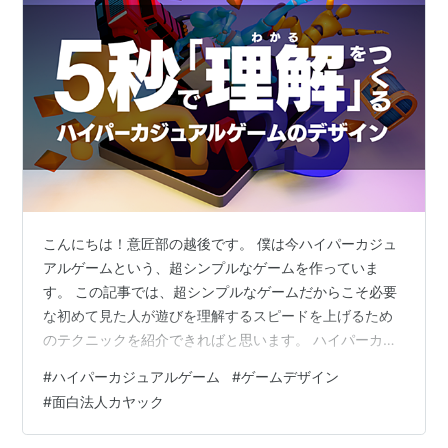
こんにちは！意匠部の越後です。 僕は今ハイパーカジュ
アルゲームという、超シンプルなゲームを作っていま
す。 この記事では、超シンプルなゲームだからこそ必要
な初めて見た人が遊びを理解するスピードを上げるため
のテクニックを紹介できればと思います。 ハイパーカジ
ュアルゲームってなに？ とはいえ今回は初回なので、ま
#
ハイパーカジュアルゲーム
#
ゲームデザイン
ずは説明から。 おそらく皆さんどこかで目にした事ある
#
面白法人カヤック
んじゃないでしょうか、 InstagramやTikTokでスワイプ
していると、たまに出てくるシンプルなゲームの広告。