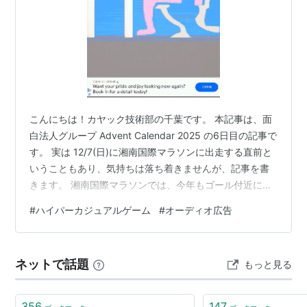
こんにちは！カヤック技術部の千葉です。 本記事は、面
白法人グループ Advent Calendar 2025 の6日目の記事で
す。 実は 12/7(日)に湘南国際マラソンに出走する直前と
いうこともあり、気持ちは落ち着きませんが、記事を書
きます。 湘南国際マラソンでは、今年もゴール付近に
42.195km採用のブースを出展しています。完走したラン
#
ハイパーカジュアルゲーム
#
オーディオ広告
ナーの皆様、ぜひブースに立ち寄ってみてください！ さ
て今回は、カジュアルチームで導入検証している「オー
ディオ広告」の紹介と、その導入効果について書いてい
ネットで話題
もっと見る
きたいと思います。 オーディオ広告 オーディオ広告と
は、Spotifyやradikoを始めとする、ポッド…
356
147