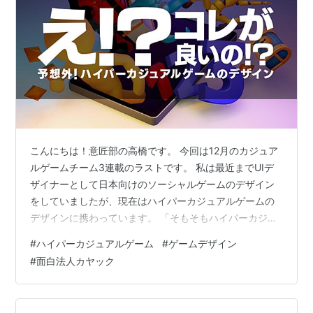
こんにちは！意匠部の高橋です。 今回は12月のカジュア
ルゲームチーム3連載のラストです。 私は最近までUIデ
ザイナーとして日本向けのソーシャルゲームのデザイン
をしていましたが、現在はハイパーカジュアルゲームの
デザインに携わっています。 「そもそもハイパーカジュ
アルゲームって何?」という方はこちら↓
#
ハイパーカジュアルゲーム
#
ゲームデザイン
designblog.kayac.com 上記の記事にもありますが「作
#
面白法人カヤック
ったデザインはデータで思いっきり評価」されるのがハ
イパーカジュアルゲームという場です。 いくつかのデザ
インを実際のユーザーに出し分け（A/Bテスト）して、デ