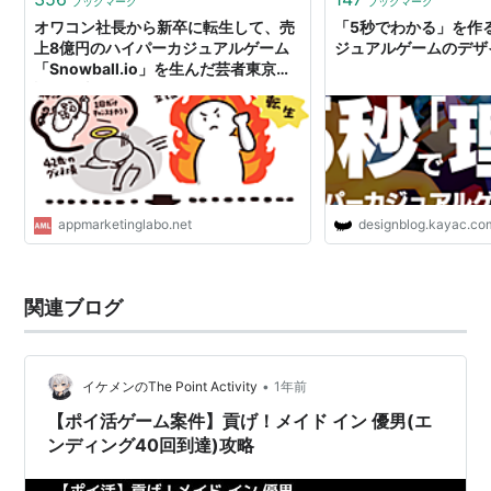
ブックマーク
ブックマーク
オワコン社長から新卒に転生して、売
「5秒でわかる」を作
上8億円のハイパーカジュアルゲーム
ジュアルゲームのデザイ
「Snowball.io」を生んだ芸者東京が
語る、米国App Storeで1位になるまで
の裏側
appmarketinglabo.net
designblog.kayac.co
関連ブログ
•
イケメンのThe Point Activity
1年前
【ポイ活ゲーム案件】貢げ！メイド イン 優男(エ
ンディング40回到達)攻略