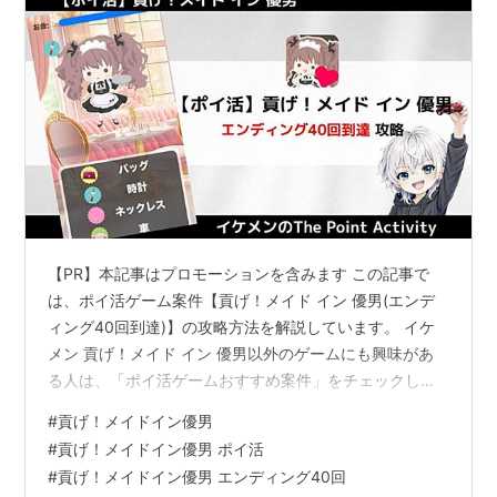
【PR】本記事はプロモーションを含みます この記事で
は、ポイ活ゲーム案件【貢げ！メイド イン 優男(エンデ
ィング40回到達)】の攻略方法を解説しています。 イケ
メン 貢げ！メイド イン 優男以外のゲームにも興味があ
る人は、「ポイ活ゲームおすすめ案件」をチェックし
て！ ■本記事の注意事項■ ポイ活案件クリアを目的とし
#
貢げ！メイドイン優男
た内容です 無課金攻略を想定しています 2025年3月時点
#
貢げ！メイドイン優男 ポイ活
のプレイ情報をもとに作成 貢げ！メイド イン 優男って
#
貢げ！メイドイン優男 エンディング40回
どんなゲーム？ 貢げ！メイド イン 優男(エンディング40