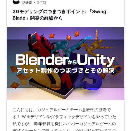
ザインごとにダウンロード数、プレイ時間などの数字を
•
意匠部
3年前
測ることができます。 結…
3Dモデリングのつまづきポイント: 「Swing
Blade」開発の経験から
こんにちは。カジュアルゲームチーム意匠部の渡邊で
す！ Webデザインやグラフィックデザインをやっていた
私ですが、 昨年転職を機にハイパーカジュアルゲームの
デザイナーとして働いています。 今回は私が初めてプロ