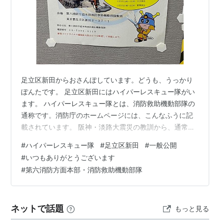
足立区新田からおさんぽしています。どうも、うっかり
ぽんたです。 足立区新田にはハイパーレスキュー隊がい
ます。 ハイパーレスキュー隊とは、消防救助機動部隊の
通称です。消防庁のホームページには、こんなふうに記
載されています。 阪神・淡路大震災の教訓から、通常の
消防力では対応が困難な災害に対し、迅速に対応するた
#
ハイパーレスキュー隊
#
足立区新田
#
一般公開
めに生まれた部隊が消防救助機動部隊（愛称：ハイパー
#
いつもありがとうございます
レスキュー）です。消防救助機動部隊は、特殊な技能・
#
第六消防方面本部・消防救助機動部隊
能力を有する隊員や装備で編成され、大型重機を備える
など、多数の人命を早期に救出することを目的としたス
ペシャリスト部隊です。 スペシャリスト部隊……めっち
ネットで話題
もっと見る
ゃすごそうです…！ いつも色々な訓練をされ…