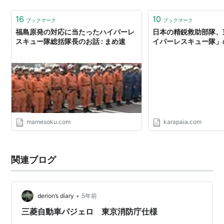
16
10
ブックマーク
ブックマーク
福島原発の対応に当たったハイパーレ
日本の精鋭救助部隊、
スキュー隊総括隊長のお話 : まめ速
イパーレスキュー隊」
mamesoku.com
karapaia.com
関連ブログ
•
derion’s diary
5年前
三菱自動車パジェロ 東京消防庁仕様