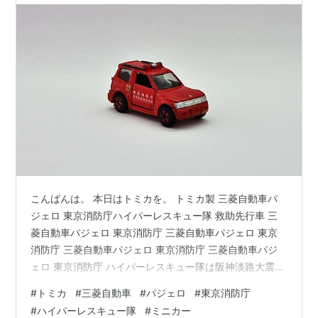
こんばんは。 本日はトミカを。 トミカ製 三菱自動車パ
ジェロ 東京消防庁ハイパーレスキュー隊 救助先行車 三
菱自動車パジェロ 東京消防庁 三菱自動車パジェロ 東京
消防庁 三菱自動車パジェロ 東京消防庁 三菱自動車パジ
ェロ 東京消防庁 ハイパーレスキュー隊は阪神淡路大震災
をきっかけに設立された組織です。 大規模な災害でも対
#
トミカ
#
三菱自動車
#
パジェロ
#
東京消防庁
応できる人材、機材、ネットワークを駆使して救助を行
#
ハイパーレスキュー隊
#
ミニカー
います。 ピラーに貼られた金色のシールにセントバーナ