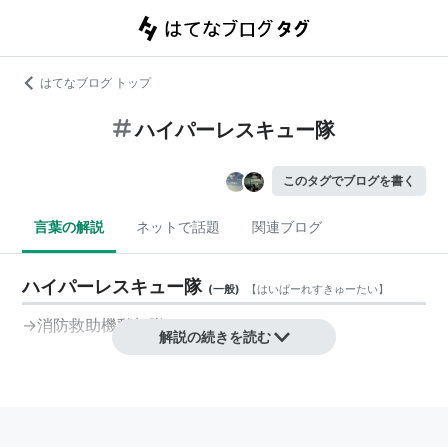
はてなブログ トップ
ハイパーレスキュー隊
このタグでブログを書く
言葉の解説
ネットで話題
関連ブログ
ハイパーレスキュー隊
(
一般
)
【
はいぱーれすきゅーたい
】
→
消防救助機動部隊
解説の続きを読む