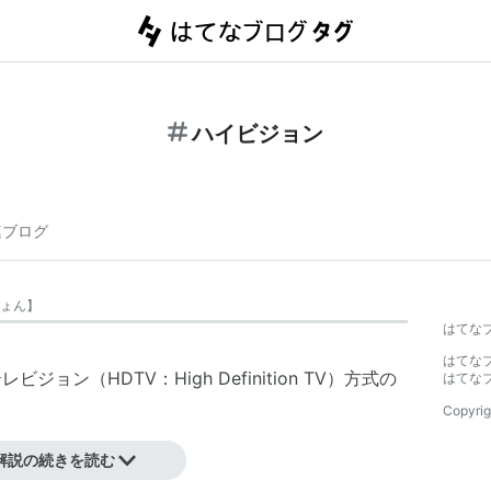
ハイビジョン
連ブログ
ょん
】
はてな
はてな
ョン（HDTV：High Definition TV）方式の
はてな
Copyrig
解説の続きを読む
用化試験放送開始。