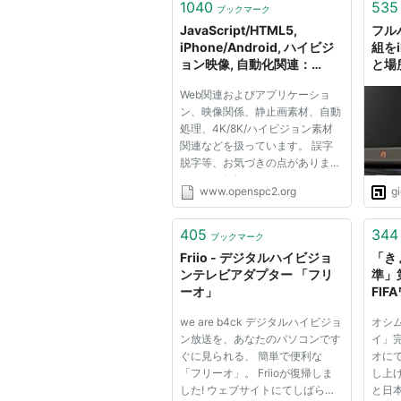
1040
535
ブックマーク
JavaScript/HTML5,
フル
iPhone/Android, ハイビジ
組を
ョン映像, 自動化関連：
と場
[OpenSpace]
「Sl
Web関連およびアプリケーショ
ュー
ン、映像関係、静止画素材、自動
処理、4K/8K/ハイビジョン素材
関連などを扱っています。 誤字
脱字等、お気づきの点がありまし
たら、お気軽にメールをくださ
www.openspc2.org
g
い。 この目次にないアプリケー
ション等の使い方などに関しては
その他のリファレンス／アプリケ
405
344
ブックマーク
ーション...のページを参照してく
Friio - デジタルハイビジョ
「き
ださい。
ンテレビアダプター 「フリ
準」第
ーオ」
FI
リカ
we are b4ck デジタルハイビジョ
オシ
生中
ン放送を、あなたのパソコンです
イ」
送[
ぐに見られる、 簡単で便利な
オに
ー！
「フリーオ」。 Friioが復帰しま
し上
あな
した! ウェブサイトにてしばらく
と日