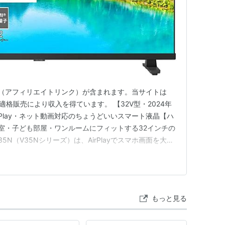
（2007年9月1日より）
（アフィリエイトリンク）が含まれます。当サイトは
55チャンネル。e2 by スカパー！とは別チャンネ
、適格販売により収入を得ています。 【32V型・2024年
｜AirPlay・ネット動画対応のちょうどいいスマート液晶【ハ
寝室・子ども部屋・ワンルームにフィットする32インチの
V35N（V35Nシリーズ）は、AirPlayでスマホ画面を大画
be/Netflix/Prime Video/Disney+/Huluなどのネ
ビジョン解像…
もっと見る