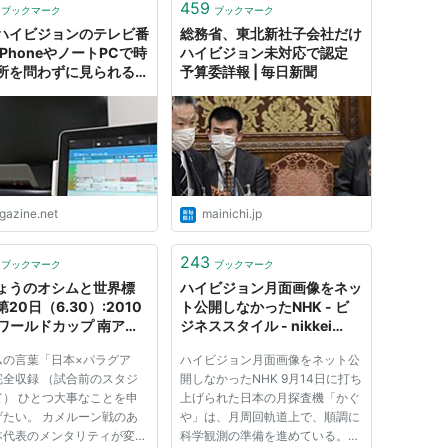
459
ブックマーク
ブックマーク
ハイビジョンのテレビ番
総務省、東北新社子会社だけ
iPhoneやノートPCで時
ハイビジョン未対応で認定
所を問わずに見られる
予算委詳報 | 毎日新聞
ingbox PRO-HD」レビ
igazine.net
mainichi.jp
243
ブックマーク
ブックマーク
ょうのオシムと世界標
ハイビジョン月面画像をネッ
20日（6.30）:2010
ト公開しなかったNHK - ビ
FAワールドカップ 南アフ
ジネススタイル - nikkei
 全64試合ハイビジョン
BPnet
ムの言葉「日本×パラグア
ハイビジョン月面画像をネット公
継！｜サッカー｜衛星放
完全収録 （試合前のスタジ
開しなかったNHK 9月14日に打ち
CSチャンネル]のスカパ
て） ひとつ大事なことを申
上げられた日本の月探査機「かぐ
HD｜大会情報｜これで
げたい。 カメルーン戦のあ
や」は、月周回軌道上で、順調に
た�
本代表のメンタリティが変わ
科学観測の準備を進めている。日