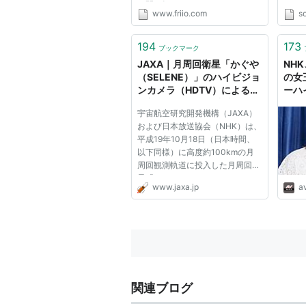
の間お知らせしていなかったFriio
った
www.friio.com
so
が新たな形で戻ってきました！
ペク
今回の新商品につきましては、機
に日
能的な復号化サポートが組み込ま
対象
194
173
ブックマーク
れたBS4K/8Kレコーダーを紹介
スペ
JAXA｜月周回衛星「かぐや
NH
し...
要なこ.
（SELENE）」のハイビジョ
の女
ンカメラ（HDTV）による世
ーハ
界初の月面撮影の成功につい
へ。
宇宙航空研究開発機構（JAXA）
て
- AV
および日本放送協会（NHK）は、
平成19年10月18日（日本時間、
以下同様）に高度約100kmの月
周回観測軌道に投入した月周回衛
星「かぐや（SELENE）」から、
www.jaxa.jp
a
世界初のハイビジョンによる月面
撮影に成功しました。 撮影は
「かぐや（SELENE）」に搭載さ
れたNHK開発の宇宙仕様のハイビ
ジョンカメラ...
関連ブログ