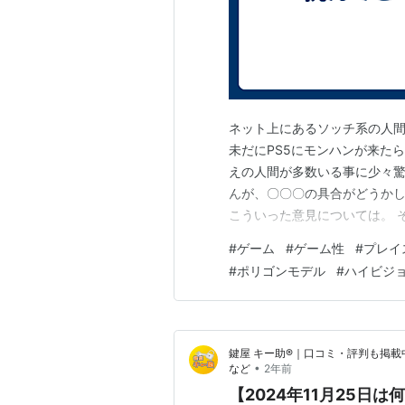
ネット上にあるソッチ系の人
未だにPS5にモンハンが来たらP
えの人間が多数いる事に少々驚
んが、〇〇〇の具合がどうかし
こういった意見については。 
りません。 サードパーティー
#
ゲーム
#
ゲーム性
#
プレイ
イッチに挑み、 戦果的なモノ
#
ポリゴンモデル
#
ハイビジ
も私はフォトリアルを追求した
鍵屋 キー助®｜口コミ・評判も掲載
•
など
2年前
【2024年11月25日は