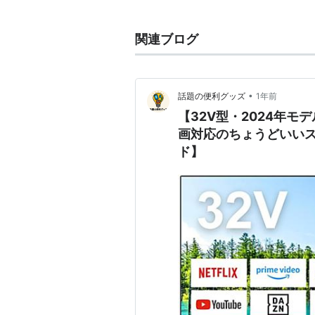
2000年のBSデジタル放送開始に
2007年9月 NHKアナログハイビ
関連ブログ
現在ではBSデジタルのみならず地上
チャンネルで使用され、デジタル放
•
話題の便利グッズ
1年前
ハイビジョンで放送されている
【32V型・2024年モデル
BSデジタル放送
画対応のちょうどいいス
NHK BShi
ド】
BS日テレ
BS朝日
BS-i
BSジャパン
BSフジ
デジタルWOWOW
スター・チャンネル ハイビジ
BS11デジタル