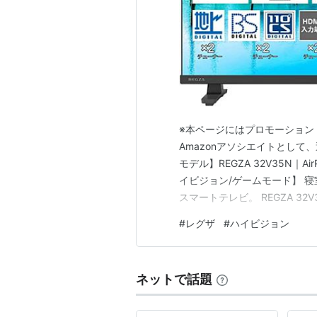
TwellV
東経110度CSデジタル放送
e2 by スカパー！
スカチャン！ハイビジョン
J SPORTS plus
日本映画専門チャンネルHD
※本ページにはプロモーション
ショップチャンネル
（旧ep0
Amazonアソシエイトとして
ル）
モデル】REGZA 32V35N
地上デジタル各局
イビジョン/ゲームモード】 
CATV
スマートテレビ。 REGZA 32
ムービープラスHD
面へかんたん共有、Wi-Fi内蔵でYouTu
#
レグザ
#
ハイビジョン
ディスカバリーHD
ット動画アプリに対応。 ハイ
LaLa HD
FOXlife HD
ネットで話題