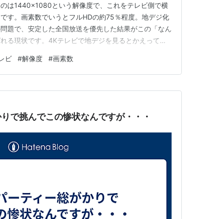
は1440×1080という解像度で、これをテレビ側で横
です。画素数でいうとフルHDの約75％程度。地デジ化
の問題で、安定した全国放送を優先した結果がこの「なん
れる現状です。4Kテレビで地デジを見るとかえってぼ
度の違いが関係しているとのこと。 この記事を読ん
レビ
#
解像度
#
画素数
だったのか」という気持ちになりました。でも考えてみる
ったのかもし…
かりで挑んでこの惨状なんですが・・・