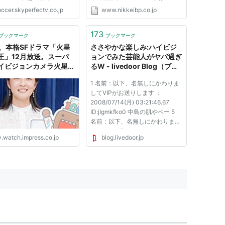
。 そして相手が日本をリス
本放送協会（NHK）が搭載したハ
ccer.skyperfectv.co.jp
www.nikkeibp.co.jp
トするようになった。 すで
イビジョンカメラは、早速月面の
本代表の戦術は高度な分析の
撮影を開始し、11月7日には最初
となっている。 試合前にリ
の月面画像が、次いで11月16日に
173
ブックマーク
ブックマーク
クトされるかどうかは大変重
は、月の際から昇る地球と、月
K、本格SFドラマ「火星
ささやかな楽しみ:ハイビジ
..
の...
王」12月放送。スーパ
ョンでみた芸能人がヤバ過ぎ
イビジョンカメラ火星
るW - livedoor Blog（ブロ
宇宙・未来プロジェクト
グ）
1 名前：以下、名無しにかわりま
 Watch
してVIPがお送りします ：
2008/07/14(月) 03:21:46.67
ID:jIgmkfko0 中島の肌やベー 5
名前：以下、名無しにかわりまし
てVIPがお送りします ：
v.watch.impress.co.jp
blog.livedoor.jp
2008/07/14(月) 03:24:44.79
ID:jIgmkfko0 ヨーダ 7 名前：以
下、名無しにかわりましてVIPが
お送りします ：2008/07/14(月)
03:28:50.94 ID:jIg...