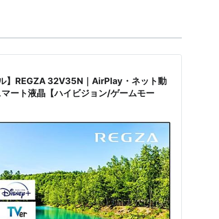
伴い本放送開始。
ジョン放送終了。
デジタル放送及び東経110度CSデジタル放送の一部
送の定番となっている。
チャンネル
】REGZA 32V35N｜AirPlay・ネット動
マート液晶【ハイビジョン/ゲームモー
ョン