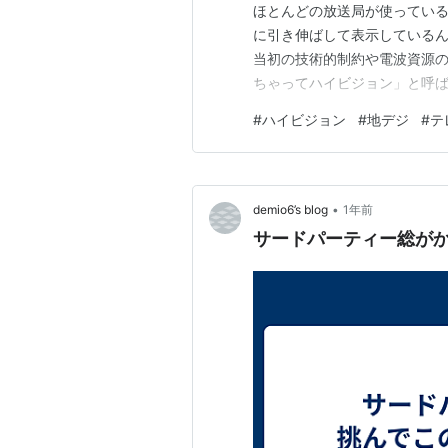
ほとんどの放送局が使っているの
に引き伸ばして表示しているん
当初の技術的制約や電波資源
ちゃってハイビジョン」と呼ば
やけて見える理由も、この解像
#
ハイビジョン
#
地デジ
#
テ
で、なんだか「やっぱりそう
と、これって日本らしい選択だ
•
demio6’s blog
1年前
サードパーティー総が