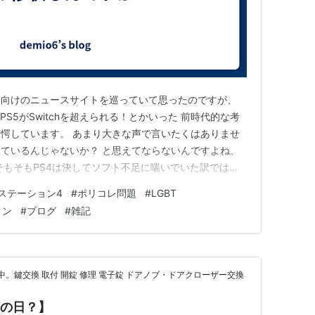
間向けのニュースサイトを巡っていて思ったのですが、
S5がSwitchを超えられる！とかいった 前時代的な考
愕しています。 あまり大きな声で言いたくはありませ
ているんじゃないか？ と思えてならないんですよね、
そもそもPS4は決してソフト不足に喘いでいた訳ではあ
の総力を挙げて任天堂の牙城を崩さんとニンテンドース
ステーション4
#
ポリコレ問題
#
LGBT
を殆ど残せなかったという現実があるのですよ。 そもそ
ョン
#
ブログ
#
雑記
ようなゲーム…
中。鍵交換 取付 開錠 修理 電子錠 ドアノブ・ドアクローザー交換
何の日？】