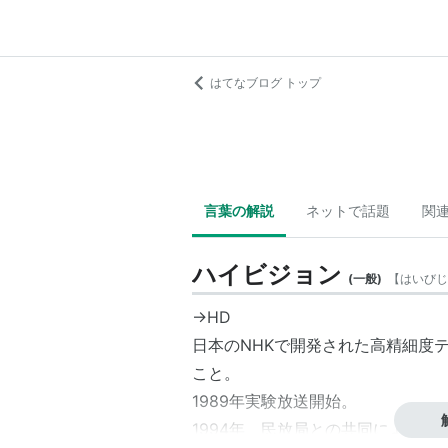
はてなブログ トップ
言葉の解説
ネットで話題
関
ハイビジョン
(
一般
)
【
はいびじ
→HD
日本のNHKで開発された高精細度テレビジ
こと。
1989年実験放送開始。
1994年、民放局との共同による実