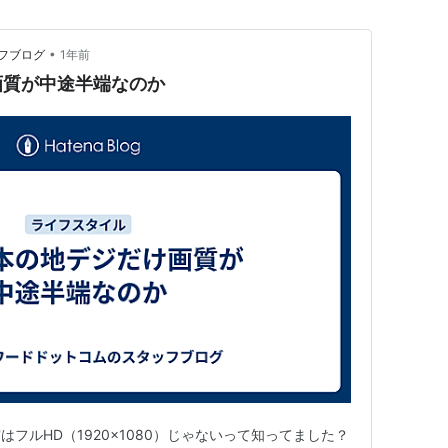
•
フブログ
1年前
画質が中途半端なのか
フルHD（1920×1080）じゃないって知ってました？