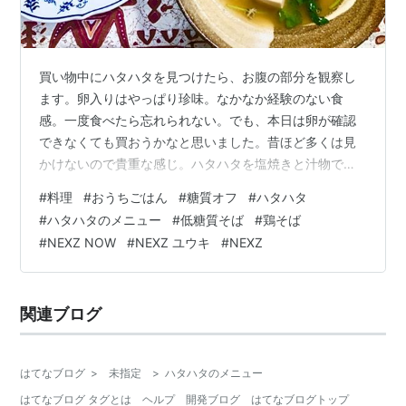
買い物中にハタハタを見つけたら、お腹の部分を観察し
ます。卵入りはやっぱり珍味。なかなか経験のない食
感。一度食べたら忘れられない。でも、本日は卵が確認
できなくても買おうかなと思いました。昔ほど多くは見
かけないので貴重な感じ。ハタハタを塩焼きと汁物で。
ハタハタとから揚げの夕食 もくじ 夕食 ハタハタの豆腐
#
料理
#
おうちごはん
#
糖質オフ
#
ハタハタ
汁 ハタハタの塩焼き 昼食 低糖質麺の鶏そば ひとこと
#
ハタハタのメニュー
#
低糖質そば
#
鶏そば
NEXZ NOW最終回 夕食 ハタハタの豆腐汁 〇ハタハタ・
#
NEXZ NOW
#
NEXZ ユウキ
#
NEXZ
豆腐・三つ葉・昆布・出汁の素・醤油・塩・酒 昆布で出
汁をとった鍋に、出汁の素、醤油、塩、酒で味を調え
る。沸騰させ、ハタハタを入れて煮る。豆腐を切って加
関連ブログ
え、温まったら三つ葉を入れる。…
はてなブログ
>
未指定
>
ハタハタのメニュー
はてなブログ タグとは
ヘルプ
開発ブログ
はてなブログトップ