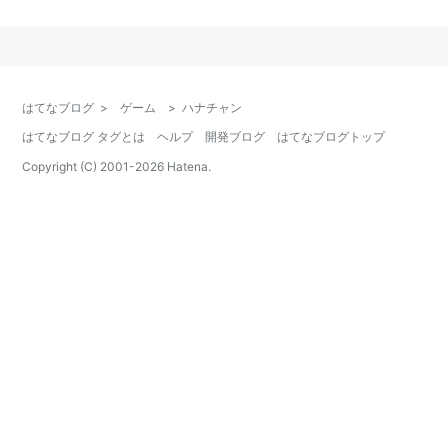
「スーパーマリオ ヨッシーアイランド」など一部作品
には成虫(チョウチョ姿)のハナチャンも出てくる。こち
らも踏むとやっぱり怒る。
「New スーパーマリオブラザーズ」では巨大ハナチャ
はてなブログ
>
ゲーム
>
ハナチャン
ンの背中に乗って進むというステージもある。
はてなブログ タグとは
ヘルプ
開発ブログ
はてなブログトップ
「スーパーマリオ64」「スーパープリンセスピーチ」
Copyright (C) 2001-
2026
Hatena.
「マリオパーティ9」ではボスとして登場。
「マリオテニスGC」「マリオカート7」ではプレイヤー
キャラクターのひとりとして登場
*1
主な登場作品
スーパーマリオワールド
スーパーマリオ ヨッシーアイランド
スーパーマリオ64
スーパーマリオサンシャイン
マリオパーティシリーズ