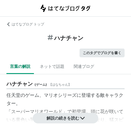
はてなブログ トップ
ハナチャン
このタグでブログを書く
言葉の解説
ネットで話題
関連ブログ
ハナチャン
(
ゲーム
)
【
はなちゃん
】
任天堂のゲーム、
マリオシリーズ
に登場する敵キャラク
ター。
「スーパーマリオワールド」で初登場。頭に花が咲いて
解説の続きを読む
いる黄色い芋虫。一度踏むと怒りの表情になり、猛スピ
ードでマリオを追い回す。