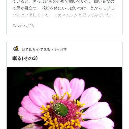
ていると、黒っぽいものが奥で動いていた。 白い花なの
で黒が目立つ。 花粉を体にいっぱいつけ、奥からモゾモ
ゾとはい出してくる。 コガネムシかと思ってみていた
ら、少し違う感じだ。 戻って画像検索すると、ハナムグ
#
ハナムグリ
リ（花潜）とある。 花潜とはよく言ったもので、花の奥
の方に潜っていた。 春から夏にかけて昼間に花に集ま
り、蜜や花粉を食べるコガネムシの仲間だそうだ。 カナ
•
ブンと似ているけど、カナブンは主に樹液、ハナムグリ
目で見る 心で見る
9ヶ月前
は花を好むとあった。
眠る(その3)