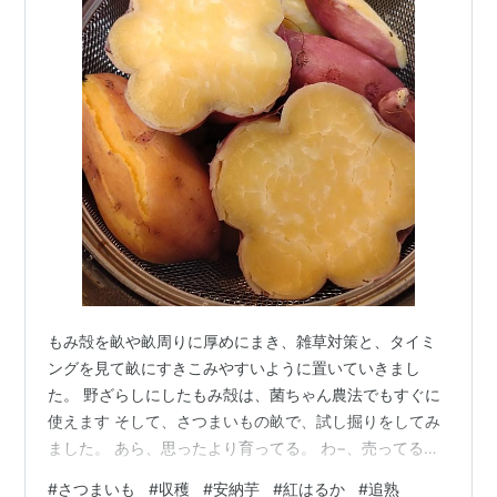
もみ殻を畝や畝周りに厚めにまき、雑草対策と、タイミ
ングを見て畝にすきこみやすいように置いていきまし
た。 野ざらしにしたもみ殻は、菌ちゃん農法でもすぐに
使えます そして、さつまいもの畝で、試し掘りをしてみ
ました。 あら、思ったより育ってる。 わ−、売ってるの
みたい！！ ＼(^o^)／わ−い たくさん世話をしてきてよか
#
さつまいも
#
収穫
#
安納芋
#
紅はるか
#
追熟