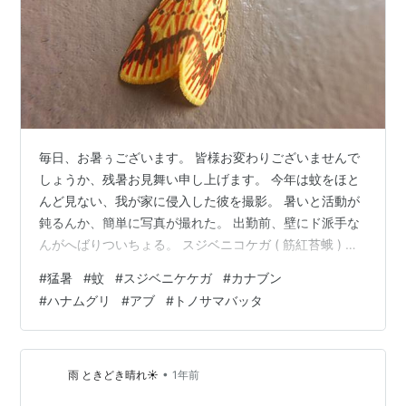
毎日、お暑ぅございます。 皆様お変わりございませんで
しょうか、残暑お見舞い申し上げます。 今年は蚊をほと
んど見ない、我が家に侵入した彼を撮影。 暑いと活動が
鈍るんか、簡単に写真が撮れた。 出勤前、壁にド派手な
んがへばりついちょる。 スジベニコケガ ( 筋紅苔蛾 ) 、
朝からアチィけん日陰で涼んじょんのかえ。 一仕事を終
#
猛暑
#
蚊
#
スジベニケケガ
#
カナブン
え、木陰で腰を下ろして一休み。 作業服、足元でなんや
#
ハナムグリ
#
アブ
#
トノサマバッタ
らモソモソ。 シロテンかと思ったけど、頭が凹っちよん
けんシラホシハナムグリ？ 樹液や花蜜が好物だとか、た
くさん食べてな。 そげこげしよったら、今度はシオヤア
ブ。 お若いお姉さまたちなら大歓迎だけど、こげん虫に
•
雨 ときどき晴れ☀
1年前
好かれるちゅうのもな…