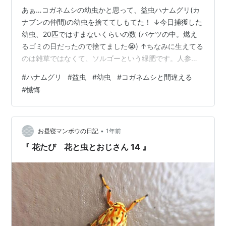
あぁ…コガネムシの幼虫かと思って、益虫ハナムグリ(カ
ナブンの仲間)の幼虫を捨ててしもてた！ ↓今日捕獲した
幼虫、20匹ではすまないくらいの数 (バケツの中。燃え
るゴミの日だったので捨てました😭) ↑ちなみに生えてる
のは雑草ではなくて、ソルゴーという緑肥です。人参を
植えるために、急遽抜きました。 丸々とした幼虫は、腐
#
ハナムグリ
#
益虫
#
幼虫
#
コガネムシと間違える
葉土を食べ、土を良くしてくれるそうな。 (コガネムシの
#
懺悔
幼虫は、頭より体が若干スリム。) 成虫は花の蜜や果実な
どが好きだそうだ。 取り残しの完熟トマトについてたの
がこれだったよなぁ。 ハナムグリが多い所では、コガネ
ムシが少ないらしいとも… youtu.be もしかしたら、ボリ
•
お昼寝マンボウの日記
1年前
ジという花…
『 花たび 花と虫とおじさん 14 』