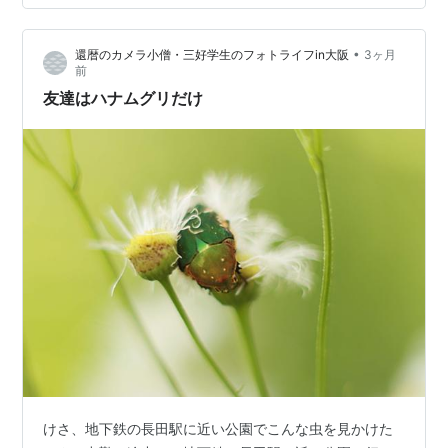
いなかった気がしますけど(#^^#) 今は雑草化している感
じです。 可愛い花なんですけど畑に蔓延るとちょっと迷
•
還暦のカメラ小僧・三好学生のフォトライフin大阪
3ヶ月
惑かな？ 普段この花をマーガレットなんって呼んでいま
前
すがマーガレットで…
友達はハナムグリだけ
けさ、地下鉄の長田駅に近い公園でこんな虫を見かけた