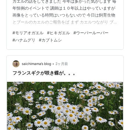
ガエルの話をしてきました 今年は多かった気がします 毎
年恒例のイベントで 講師は１０年以上はやっていますが
画像をとっている時間はいつもないので 今日は飼育生物
とプールのカエルのご報告をば まず カエルつながり プ
ールでも モリアオガエルの産卵が真っ盛り ここではスロ
#
モリアオガエル
#
ヒキガエル
#
ウーパールーパー
ープ代わりにしているコンパネが日影がわりとなって そ
#
ハナムグリ
#
カブトムシ
の下に泡巣をつくっています 親ガエルもそこそこ来てい
るので 観察するのも 今なら柳沢の池より容易かもしれま
せん ちらっと見ただけでも数個体撮影できました ついで
に日影でやすむ ヤマアカガエルも確認 産卵はプールだけ
•
saichimama’s blog
2ヶ月前
でなく 池で…
フランスギクが咲き蝶が。。。