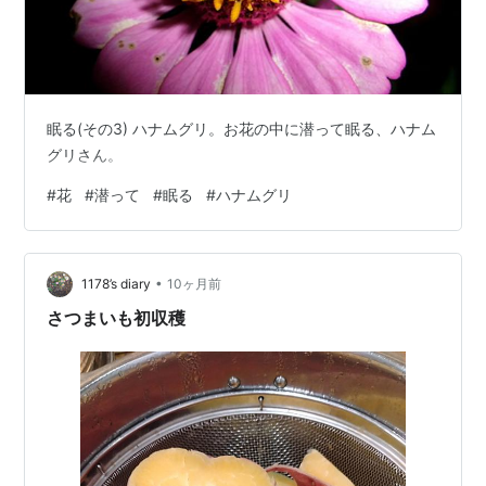
眠る(その3) ハナムグリ。お花の中に潜って眠る、ハナム
グリさん。
#
花
#
潜って
#
眠る
#
ハナムグリ
•
1178’s diary
10ヶ月前
さつまいも初収穫