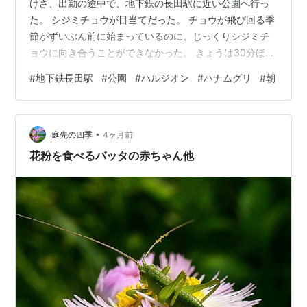
けさ、出勤の途中で、地下鉄の長田駅に近い公園へ行っ
た。 シジミチョウが目当てだった。 チョウが飛び回る季
節がずいぶん前に始まっているのに、じっくりシジミチ
ョウに向き合うことができなかった。 きょうは30分ほど
時間があった。 しかし…。 公園にはなぜかほとんど花が
#
地下鉄長田駅
#
公園
#
ハルジオン
#
ハナムグリ
#
朝
なく、シジミチョウの姿はどこにもなかった。 手ぶらで
公園を後にすることはできず、大きな木の下に咲くハル
ジオンを見に行った。 花をよく見ると、緑の虫が1匹しが
•
みついていた。 コガネムシやカナブンに似た「ハナムグ
庭先の四季
4ヶ月前
リ」だった。 「友達はハナムグリだけか」と思いなが
花粉を食べるバッタの赤ちゃん他
ら、小さな虫に向き合った。 …