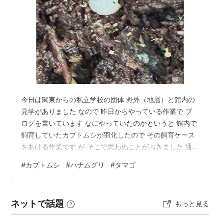
今日は関東からの私立学校の団体 野外（地層）と館内の
見学がありました なので 昨日からやっている作業で ブ
ログを書いています なにやっていたのかというと 館内で
飼育していたカブトムシが羽化したので その飼育ケース
をあける作業です が そこで思わぬことがおきました 通
常 カブトムシは羽化した場所では タマゴを産まないので
#
カブトムシ
#
ハナムグリ
#
タマゴ
す 理由は 自分が育っているので そこには栄養がないか
らといわれます なのに タマゴがでてきたのです＞＜ 6ｍ
ｍほどなので同居していたハナムグリのものではなさそ
ネットで話題
もっと見る
う なので カブトムシの卵と判断 実は館内飼育のカブト
ムシは来館者から ふるさと納税でもらったカブトムシの