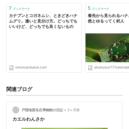
子孫だそうで …
7
5
ブックマーク
ブックマーク
カナブンとコガネムシ、ときどきハナ
春先から見られるハナム
ムグリ。違いと見分け方。どっちでも
然とゆるってく村人
いいけど、どっちでも良くないもの
omomukibukai.com
akatsuka117.hatenab
関連ブログ
•
戸隠地質化石博物館の日記
2ヶ月前
カエルわんさか