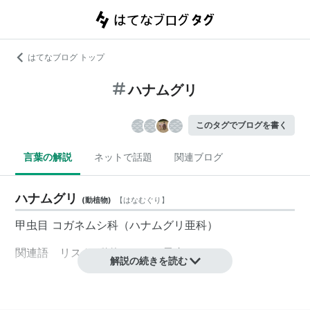
はてなブログ トップ
ハナムグリ
このタグでブログを書く
言葉の解説
ネットで話題
関連ブログ
ハナムグリ
(
動植物
)
【
はなむぐり
】
甲虫目 コガネムシ科（ハナムグリ亜科）
関連語 リスト::動物 リスト::昆虫
解説の続きを読む