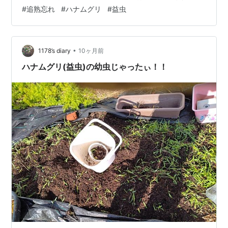
った😭☺️ ｷﾞｮｴｪｪ~！！またハナムグリ(益虫)の幼虫や😱
#
追熟忘れ
#
ハナムグリ
#
益虫
でも、そのおかげで、他の害虫がいないのかも。。 3株
ほど掘って、紅はるか(左)6、安納芋4個採れました！！
こんな狭い畝で、クラピア(グランドカバー)がせまる中、
育ってくれてありがとう✨✨ 残り13株は、まだ茎が細い
•
1178’s diary
10ヶ月前
ので…
ハナムグリ(益虫)の幼虫じゃったぃ！！