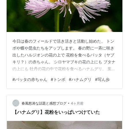
今日は春のフィールドで活き活きと活動し始めた、 トン
ボや蝶や昆虫たちをアップします。 春の野に一斉に咲き
出したハルジオンの花の上で 花粉を食べるバッタ（ヤブ
キリ？）の赤ちゃん。 シロヤマブキの花の上にも ブタナ
の上にも 牡丹の花の中で花粉を食べるハナムグリ。 葉っ
ぱに止るジャコウアゲハ。 木柵の上で♥♡交尾中のトン
#
バッタの赤ちゃん
#
トンボ
#
ハナムグリ
#
写ん歩
ボのカップル。 お楽しみ中の所、じゃましてどーもすい
ません（笑）。 よろしかったらポチっとお願いします。
ランキング参加中お写んぽ日記ランキング参加中植物 ラ
•
ンキング参加中野生動物・自然観察ランキング参加中は
春風怒涛な話題と感想ブログ
4ヶ月前
てなブログ【シニア部門】 ランキング参加中雑談・日記
【ハナムグリ】花粉をいっぱいつけていた
を書きたい人のグループラ…