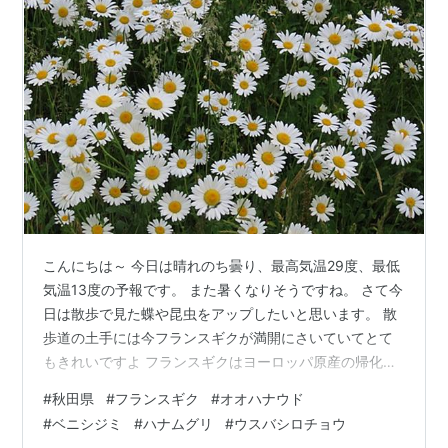
こんにちは～ 今日は晴れのち曇り、最高気温29度、最低
気温13度の予報です。 また暑くなりそうですね。 さて今
日は散歩で見た蝶や昆虫をアップしたいと思います。 散
歩道の土手には今フランスギクが満開にさいていてとて
もきれいですよ フランスギクはヨーロッパ原産の帰化植
物です。 江戸時代末期に観賞用として持ち込まれたよう
#
秋田県
#
フランスギク
#
オオハナウド
ですよ。 今ではずっとこちらにいたようにあちこちで咲
#
ベニシジミ
#
ハナムグリ
#
ウスバシロチョウ
いています。 私が子供のころはここまでいっぱい咲いて