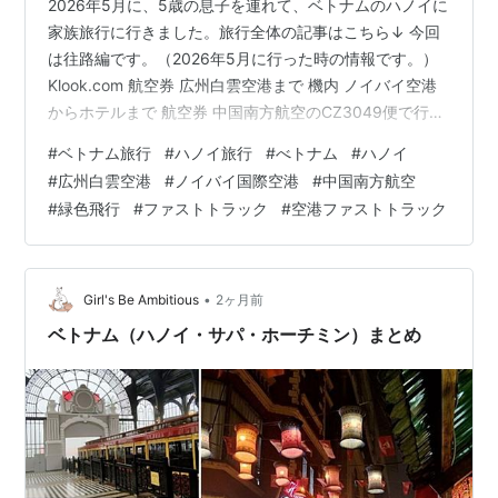
2026年5月に、5歳の息子を連れて、ベトナムのハノイに
家族旅行に行きました。旅行全体の記事はこちら↓ 今回
は往路編です。（2026年5月に行った時の情報です。）
Klook.com 航空券 広州白雲空港まで 機内 ノイバイ空港
からホテルまで 航空券 中国南方航空のCZ3049便で行き
ました。8時55分広州発、10時5分ハノイ着の便です。時
#
ベトナム旅行
#
ハノイ旅行
#
べトナム
#
ハノイ
差が1時間なので、フライト時間は2時間10分でした。 旦
#
広州白雲空港
#
ノイバイ国際空港
#
中国南方航空
那がトリップドットコムで航空券を予約してくれまし
#
緑色飛行
#
ファストトラック
#
空港ファストトラック
た。 往復航空券の料金は、大人2人子供1人で7,710元（約
18万円）でした。 広州白雲空港まで 今回は朝早いフライ
トだったので、友和不動産に連絡して、空…
•
Girl's Be Ambitious
2ヶ月前
ベトナム（ハノイ・サパ・ホーチミン）まとめ