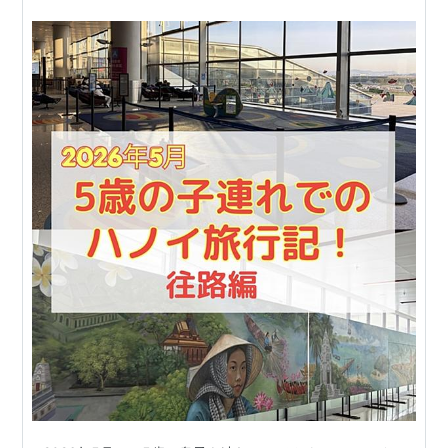
て優先レーン利用！中国南方航空のCZ3049便で
広州→ハノイ！飛行機での移動から宿泊ホテルに
到着するまで！