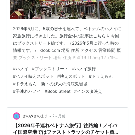
2026年5月に、5歳の息子を連れて、ベトナムのハノイに
家族旅行に行きました。旅行全体の記事はこちら↓ 今回
はブックストリート編です。（2026年5月に行った時の
情報です。） Klook.com 場所 住所 アクセス 営業時間 概
要 ブックストリート 場所 住所 Phố 19 Tháng 12（19
December Street）, Trần Hưng Đạo Ward, Hoàn Kiếm
#
ハノイ
#
ブックストリート
#
ハノイ旅行
District, Hanoi, Vietnam アクセス ホアンキエム湖から約
#
ハノイ映えスポット
#
映えスポット
#
ドラえもん
5〜10分 営業時間 8時〜22時 概要 ハノイブックストリー
#
ドラえもん 新・のび太の海底鬼岩城
トの概要についてAI（ChatGPT）に聞いてみました。
#
子連れハノイ
#
Book Street
#
インスタ映え
H…
•
きのみきのまま
2ヶ月前
【2026年子連れベトナム旅行】往路編！ノイバ
イ国際空港ではファストトラックのチケット買っ