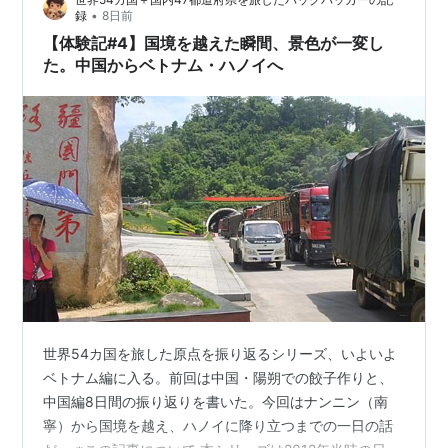
念館を観光した。色のついた仏像はどこか胡散臭く、正
•
録
8日前
直あまり印象に残っていない。午後…
【体験記#4】国境を越えた瞬間、景色が一変し
た。中国からベトナム・ハノイへ
世界54カ国を旅した原点を振り返るシリーズ、いよいよ
ベトナム編に入る。前回は中国・陽朔での餃子作りと、
中国編8日間の振り返りを書いた。今回はナンニン（南
寧）から国境を越え、ハノイに降り立つまでの一日の話