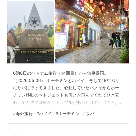
6泊8日のベトナム旅行（14回目）から無事帰国。
（2026.05.06） ホーチミンとハノイ、そして18年ぶり
にサパに行ってきました。心配していたハノイからホー
チミン移動のベトジェットも何とか飛んでくれてひと安
心。でも他には何かとトラブルがあったけど。（＾＾; サ
パではファンシーパン山というほぼ富士山と同じ3,143m
#
海外旅行
#
ハノイ
#
ホーチミン
#
サパ
もあるベトナム最高峰の山に上ってきました。もちろん
徒歩ではなく、ロープウェイで行けるってのがありがた
や。山の上は大雨ですごいことになったけど、いい経験