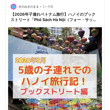
に、散策に出かけました。 まずはホテルの隣のブ…
•
きのみきのまま
2ヶ月前
【2026年子連れベトナム旅行】ハノイのブック
ストリート「Phố Sách Hà Nội（フォー・サッ
ク・ハ・ノイ）」は、書店が立ち並び、日本のキ
ャラクターも展示されてる、映えスポットで散策
にオススメ！