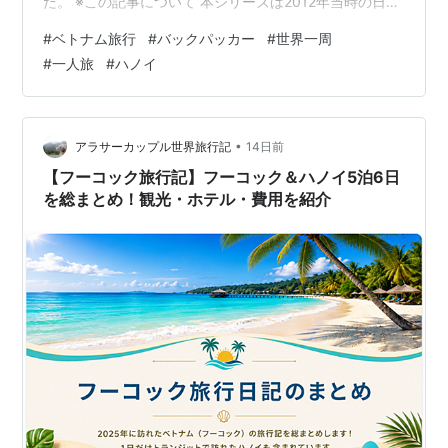
だ。 ※この記事について 本シリーズは2012年当時の日記
をもとにした思い出話です。金額や交通事情は当時のも
#
ベトナム旅行
#
バックパッカー
#
世界一周
ので、現在とは異なります。最新の実用情報は別記事で
#
一人旅
#
ハノイ
まとめます。 ［写真：中越国境の風景］ 2時間遅れの列
車と、中国最後の夜 ハノイには今日中に着く予定だっ
た。だが中国の列車は当たり前のように2時間遅れる。乗
るはずだった直通の便を逃し、結局ナンニンでもう一泊
•
アラサーカップル世界旅行記
14日前
することになった。 宿は思ったより…
【フーコック旅行記】フーコック＆ハノイ5泊6日
を総まとめ！観光・ホテル・費用を紹介