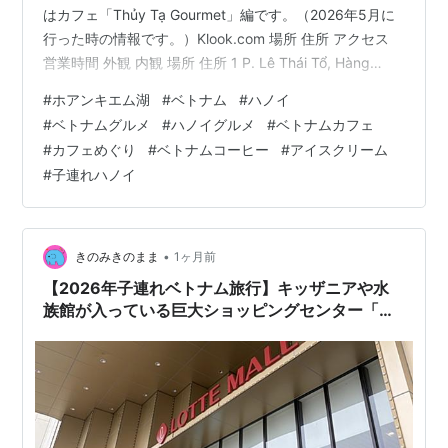
はカフェ「Thủy Tạ Gourmet」編です。（2026年5月に
行った時の情報です。）Klook.com 場所 住所 アクセス
営業時間 外観 内観 場所 住所 1 P. Lê Thái Tổ, Hàng
Trống, Hoàn Kiếm, Hà Nội, Việt Nam アクセス ホアンキ
#
ホアンキエム湖
#
ベトナム
#
ハノイ
エム湖のほとり 営業時間 8時〜22時 外観 今回の旅では
#
ベトナムグルメ
#
ハノイグルメ
#
ベトナムカフェ
この「メリアハノイ Melia Hanoi」というホテルに泊まっ
#
カフェめぐり
#
ベトナムコーヒー
#
アイスクリーム
ていました。↓ 旅行1日目に、ホアンキエム湖の周りをお
#
子連れハノイ
散歩してると、息子…
•
きのみきのまま
1ヶ月前
【2026年子連れベトナム旅行】キッザニアや水
族館が入っている巨大ショッピングセンター「ロ
ッテモール西湖」の有名ピザ店「Pizza 4P’s 」で
ランチ！