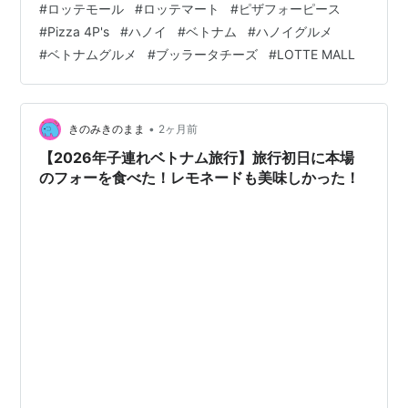
#
ロッテモール
#
ロッテマート
#
ピザフォーピース
Hà Nội, Việt Nam アクセス ホアンキエム湖から車で約
#
Pizza 4P's
#
ハノイ
#
ベトナム
#
ハノイグルメ
20〜30分 営業時間 9時30分〜22時 （ロッテマートは8
#
ベトナムグルメ
#
ブッラータチーズ
#
LOTTE MALL
時〜22時、ロッテワールドアクアリウムは9時30分〜22
時、ロッテシネマは9時…
•
きのみきのまま
2ヶ月前
【2026年子連れベトナム旅行】旅行初日に本場
のフォーを食べた！レモネードも美味しかった！