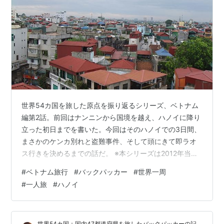
世界54カ国を旅した原点を振り返るシリーズ、ベトナム
編第2話。前回はナンニンから国境を越え、ハノイに降り
立った初日までを書いた。今回はそのハノイでの3日間、
まさかのケンカ別れと盗難事件、そして頭にきて即ラオ
ス行きを決めるまでの話だ。 ※本シリーズは2012年当時
の日記をもとにした思い出話です。金額や物価は当時の
#
ベトナム旅行
#
バックパッカー
#
世界一周
もので、現在とは異なります。最新の実用情報は別記事
#
一人旅
#
ハノイ
でまとめます。 ［写真：ハノイの街並み］ 中国人の相棒
と、フランスパン投げつけ事件 朝は豪勢な朝食付きの宿
でゆっくり過ごし、午前中はパゴダ寺とホーチミンの記
世界54カ国＋国内47都道府県を旅したバックパッカーの記