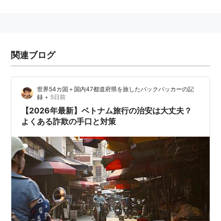
歩劣るが、産業の中心でもある。1000年の歴史を誇る
古都であり、フエ（ユエ）に遷都がなされた後も北部ベ
トナムの中心として栄えた。
フランス統治時代は仏領インドシナの主都となる。イン
関連ブログ
ドシナ戦争後は独立を果たしたベトナム民主共和国の首
都となった。
ベトナム戦争中は政治的理由で空爆を受けたり受けなか
世界54カ国＋国内47都道府県を旅したバックパッカーの記
ったりした。ベトナム戦争後、あらためて統一ベトナム
•
録
5日前
【2026年最新】ベトナム旅行の治安は大丈夫？
（ベトナム社会主義共和国）の首都となる。
よくある詐欺の手口と対策