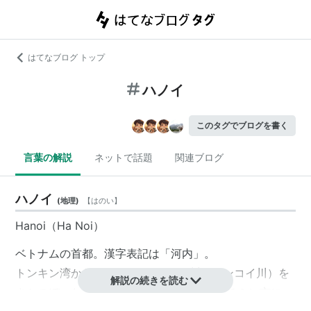
はてなブログ トップ
ハノイ
このタグでブログを書く
言葉の解説
ネットで話題
関連ブログ
ハノイ
(
地理
)
【
はのい
】
Hanoi（Ha Noi）
ベトナムの首都。漢字表記は「河内」。
トンキン湾から140キロぐらいホン川（ソンコイ川）を
解説の続きを読む
さかのぼったところにある。人口ではホーチミン市に一