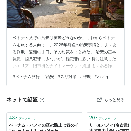
ベトナム旅行の治安は実際どうなのか。これからベトナ
ムを旅する人向けに、2026年時点の治安事情と、よくあ
る詐欺・盗難の手口、その対策をまとめた。 治安の基本
認識：凶悪犯罪は少ないが、軽犯罪は多い 特に注意した
いエリア：旧市街とナイトマーケット周辺 よくある詐
欺・盗難の手口 今日からできる対策 よくある質問 まと
#
ベトナム旅行
#
治安
#
スリ対策
#
詐欺
#
ハノイ
め ※本記事の情報は2026年8月時点のものです。治安状
況は変化するため、渡航前に必ず外務省海外安全ホーム
ページで最新の危険情報をご確認ください。 治安の基本
ネットで話題
もっと見る
認識：凶悪犯罪は少ないが、軽犯罪は多い ベトナムは東
南アジアの中でも比較的治安が安定している国とされ、
観光客が凶悪犯罪に巻き込まれ…
487
207
ブックマーク
ブックマーク
ベトナム・ハノイの夜の路上は昔のイ
リトルハノイ(名古屋) |
ンターネットみたいだった
古屋市内 | テレビ東