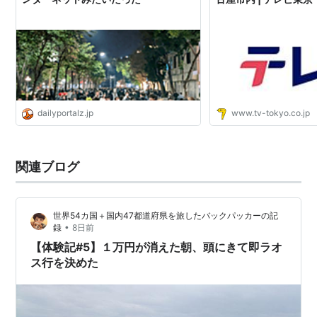
dailyportalz.jp
www.tv-tokyo.co.jp
関連ブログ
世界54カ国＋国内47都道府県を旅したバックパッカーの記
•
録
8日前
【体験記#5】１万円が消えた朝、頭にきて即ラオ
ス行を決めた