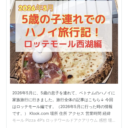
2026年5月に、5歳の息子を連れて、ベトナムのハノイに
家族旅行に行きました。旅行全体の記事はこちら↓ 今回
はロッテモール編です。（2026年5月に行った時の情報
です。） Klook.com 場所 住所 アクセス 営業時間 経緯
モール Pizza 4P’s ロッテワールドアクアリウム 感想 場
所 住所 272 Đường Võ Chí Công, Phú Thượng, Tây Hồ,