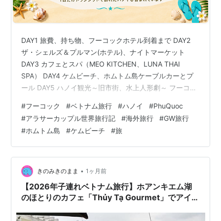
DAY1 旅費、持ち物、フーコックホテル到着まで DAY2
ザ・シェルズ＆プルマン(ホテル)、ナイトマーケット
DAY3 カフェとスパ（MEO KITCHEN、LUNA THAI
SPA） DAY4 ケムビーチ、ホムトム島ケーブルカーとプ
ール DAY5 ハノイ観光～旧市街、水上人形劇～ フーコッ
ク旅まとめ 2025年のGWに行った5泊6日のベトナム旅
#
フーコック
#
ベトナム旅行
#
ハノイ
#
PhuQuoc
（フーコック・ハノイ）について、ブログ記事が大方ま
#
アラサーカップル世界旅行記
#
海外旅行
#
GW旅行
とまったのでこちらでまとめたいと思います。観光名
#
ホムトム島
#
ケムビーチ
#
旅
所、行き方、おすすめの店など様々あるので、気になる
ページを見てみてください～ DAY1 旅費、持ち物、フー
コックホテル到着まで 旅の費用、持ちものなど…
•
きのみきのまま
1ヶ月前
【2026年子連れベトナム旅行】ホアンキエム湖
のほとりのカフェ「Thủy Tạ Gourmet」でアイス
クリーム！