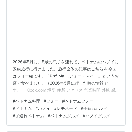
2026年5月に、5歳の息子を連れて、ベトナムのハノイに
家族旅行に行きました。旅行全体の記事はこちら↓ 今回
はフォー編です。「Phở Mai（フォー・マイ）」というお
店で食べました。（2026年5月に行った時の情報で
す。） Klook.com 場所 住所 アクセス 営業時間 外観 感
想 ベトナムに来たらフォーは絶対食べたかったので、初
#
ベトナム料理
#
フォー
#
ベトナムフォー
日のお昼ごはんに早速食べることにしました。 今回の旅
#
ベトナム
#
ハノイ
#
レモネード
#
子連れハノイ
ではこの「メリアハノイ Melia Hanoi」というホテルに泊
#
子連れベトナム
#
ベトナムグルメ
#
ハノイグルメ
まっていました。↓ 旅行当日、飛行機でハノイに着いて
ホテルにチェックインして 部屋で少しゆっくりした後