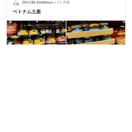
•
になりました。 さて、明日からまた仕事が始まります。
Girl's Be Ambitious
2ヶ月前
リフレッシュできたので、頑張ろう！＜旅行記まとめ＞4
ベトナム土産
月29日 ハノイ ①4月3…
最後にベトナム土産のご紹介。定番化しすぎて珍しいも
のもないですが。レートは、1万ドン＝約60円。 まずは